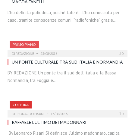
MAGDA FANELLI
L’ho definita poliedrica, poiché tale è… L’ho conosciuta per
caso, tramite conoscenze comuni “radiofoniche” grazie…
PRIMO PIANO
DI
REDAZIONE
25/08/2016
0
UN PONTE CULTURALE TRA SUD ITALIA E NORMANDIA
BY REDAZIONE Un ponte tra il sud dell’Italia e la Bassa
Normandia, tra Foggia e…
CULTURA
DI
LEONARDO PISANI
15/06/2016
0
RAFFAELE L’ULTIMO DEI MADONNARI
By Leonardo Pisani Si definisce l’ultimo madonnaro, capita