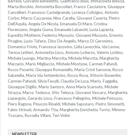
Barrese, Giovanni Benedetto, Gianfranco Blasi, Immacolata Blescia,
Marta Bocchio, Antonietta Buccolieri, Franco Cacciatore, Giuseppe
Cancellieri, Francesco Castelgrande, Lorenza Colicigno, Antonio
Corbo, Marco Cuccarese, Nino Carella, Giovanni Caserta, Pietro
Dell’Aquila, Angela De Nicola, Emanuela Di Mare, Cristina
Florenzano, Angela Guma, Emanuele Labanchi, Lucia Lapenta,
Espedito Moliterni, Federico Mussuto, Giovanni Mussuto, Ernesto
Piragine, Lucio Tufano, Dino De Angelis, Marco Di Geronimo,
Domenico Friolo, Francesca Iacovino, Lidia Lavecchia, Ida Leone,
Teresa Lettieri, Antonietta Lisco, Antonio Lotierzo, Valerio Lottino,
Michele Luongo, Martina Marotta, Michele Marotta, Margherita
Marzario, Mario Migliaccio, Michele Montone, Carmen Pafundi,
Rocco Pesarini, Giuseppe Romaniello, Maria Cristi Sansone, Rocco
Sabatella, Maria Ida Settembrino, Rocco Rosa, Vittorio Basentini,
Carmen Pafundi, Silvia Favulli, Claudia De Luca, Mario, Faggella,
Giuseppe Digilio, Mario Santoro, Anna Maria Scarnato, Michele
Strazza, Marco Tedesco, Vito Telesca, Giovanni Vaccaro, Margherita
Lopergolo, Gerardo Lisco, Francesco Pellegrino, Michele Petruzzo,
Piero Ragone, Pinuccio Rinaldi, Michele Saponaro, Pietro Simonetti,
Fabio Strinati, Armando Tita, Margherita Enrichetta Torrio, Mimmo
Toscano, Rossella Villani, Teri Volini
NEWSLETTER