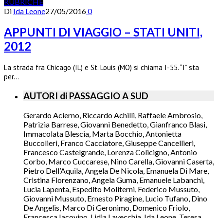
RUBRICHE
Di
Ida Leone
27/05/2016
0
APPUNTI DI VIAGGIO – STATI UNITI,
2012
La strada fra Chicago (IL) e St. Louis (MO) si chiama I-55. “I” sta
per…
AUTORI di PASSAGGIO A SUD
Gerardo Acierno, Riccardo Achilli, Raffaele Ambrosio,
Patrizia Barrese, Giovanni Benedetto, Gianfranco Blasi,
Immacolata Blescia, Marta Bocchio, Antonietta
Buccolieri, Franco Cacciatore, Giuseppe Cancellieri,
Francesco Castelgrande, Lorenza Colicigno, Antonio
Corbo, Marco Cuccarese, Nino Carella, Giovanni Caserta,
Pietro Dell’Aquila, Angela De Nicola, Emanuela Di Mare,
Cristina Florenzano, Angela Guma, Emanuele Labanchi,
Lucia Lapenta, Espedito Moliterni, Federico Mussuto,
Giovanni Mussuto, Ernesto Piragine, Lucio Tufano, Dino
De Angelis, Marco Di Geronimo, Domenico Friolo,
Francesca Iacovino, Lidia Lavecchia, Ida Leone, Teresa