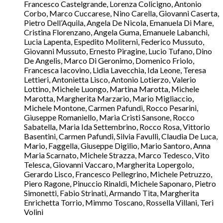
Francesco Castelgrande, Lorenza Colicigno, Antonio
Corbo, Marco Cuccarese, Nino Carella, Giovanni Caserta,
Pietro Dell’Aquila, Angela De Nicola, Emanuela Di Mare,
Cristina Florenzano, Angela Guma, Emanuele Labanchi,
Lucia Lapenta, Espedito Moliterni, Federico Mussuto,
Giovanni Mussuto, Ernesto Piragine, Lucio Tufano, Dino
De Angelis, Marco Di Geronimo, Domenico Friolo,
Francesca Iacovino, Lidia Lavecchia, Ida Leone, Teresa
Lettieri, Antonietta Lisco, Antonio Lotierzo, Valerio
Lottino, Michele Luongo, Martina Marotta, Michele
Marotta, Margherita Marzario, Mario Migliaccio,
Michele Montone, Carmen Pafundi, Rocco Pesarini,
Giuseppe Romaniello, Maria Cristi Sansone, Rocco
Sabatella, Maria Ida Settembrino, Rocco Rosa, Vittorio
Basentini, Carmen Pafundi, Silvia Favulli, Claudia De Luca,
Mario, Faggella, Giuseppe Digilio, Mario Santoro, Anna
Maria Scarnato, Michele Strazza, Marco Tedesco, Vito
Telesca, Giovanni Vaccaro, Margherita Lopergolo,
Gerardo Lisco, Francesco Pellegrino, Michele Petruzzo,
Piero Ragone, Pinuccio Rinaldi, Michele Saponaro, Pietro
Simonetti, Fabio Strinati, Armando Tita, Margherita
Enrichetta Torrio, Mimmo Toscano, Rossella Villani, Teri
Volini