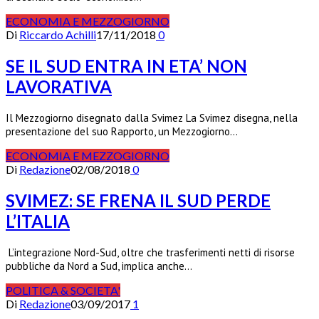
ECONOMIA E MEZZOGIORNO
Di
Riccardo Achilli
17/11/2018
0
SE IL SUD ENTRA IN ETA’ NON
LAVORATIVA
Il Mezzogiorno disegnato dalla Svimez La Svimez disegna, nella
presentazione del suo Rapporto, un Mezzogiorno…
ECONOMIA E MEZZOGIORNO
Di
Redazione
02/08/2018
0
SVIMEZ: SE FRENA IL SUD PERDE
L’ITALIA
L’integrazione Nord-Sud, oltre che trasferimenti netti di risorse
pubbliche da Nord a Sud, implica anche…
POLITICA & SOCIETA'
Di
Redazione
03/09/2017
1