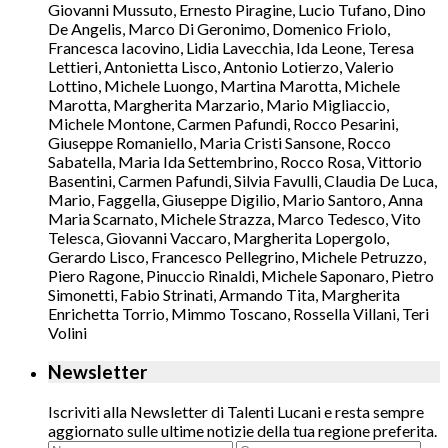
Giovanni Mussuto, Ernesto Piragine, Lucio Tufano, Dino
De Angelis, Marco Di Geronimo, Domenico Friolo,
Francesca Iacovino, Lidia Lavecchia, Ida Leone, Teresa
Lettieri, Antonietta Lisco, Antonio Lotierzo, Valerio
Lottino, Michele Luongo, Martina Marotta, Michele
Marotta, Margherita Marzario, Mario Migliaccio,
Michele Montone, Carmen Pafundi, Rocco Pesarini,
Giuseppe Romaniello, Maria Cristi Sansone, Rocco
Sabatella, Maria Ida Settembrino, Rocco Rosa, Vittorio
Basentini, Carmen Pafundi, Silvia Favulli, Claudia De Luca,
Mario, Faggella, Giuseppe Digilio, Mario Santoro, Anna
Maria Scarnato, Michele Strazza, Marco Tedesco, Vito
Telesca, Giovanni Vaccaro, Margherita Lopergolo,
Gerardo Lisco, Francesco Pellegrino, Michele Petruzzo,
Piero Ragone, Pinuccio Rinaldi, Michele Saponaro, Pietro
Simonetti, Fabio Strinati, Armando Tita, Margherita
Enrichetta Torrio, Mimmo Toscano, Rossella Villani, Teri
Volini
Newsletter
Iscriviti alla Newsletter di Talenti Lucani e resta sempre
aggiornato sulle ultime notizie della tua regione preferita.