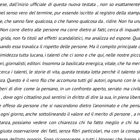
e, dall’inizio ufficiale di questa nuova testata , non so esattament
el senso vero del termine, pur essendo iscritto al registro della stampa
 che sanno fare qualcosa, o che hanno qualcosa da.. ridire. Non ha una 
on corre dietro alle persone ma corre dietro ai fatti, cerca di inquadrar
rida, non fa titoli ad effetti scandalistici, ma analizza ed espone. Qu
uando essa travalica il rispetto delle persone. Ma il compito principale d
timidezza tutta lucana, i talenti che ci sono e che qui, nelle nostre picco
ittori, giornalisti, editori. Insomma la basilicata energica, vitale, che ha m
rca i talenti, le storie di vita, questa testata lotta perchè il talento s
nza. Questo è il vero filo che accomuna tutti gli autori, ognuno con le 
iberi di dire come la pensano, in un confronto aperto, serrato ma civi
dove ogni cittadino può sentirsi in diritto di dire la sua, in piena libertà
ere offeso da persone che si nascondono dietro l’anonimato e che pensano
o ogni giorno, anche sottolineando il valore ed il merito di persone , a n
istanza, possiamo vedere con chiarezza chi ha fatto meglio e chi ha
giusta osservazione dei fatti, senza filtri particolari, ma con la cons
esse dell’orto proprio. Sono riconoscente a tutti i blogger che hanno s