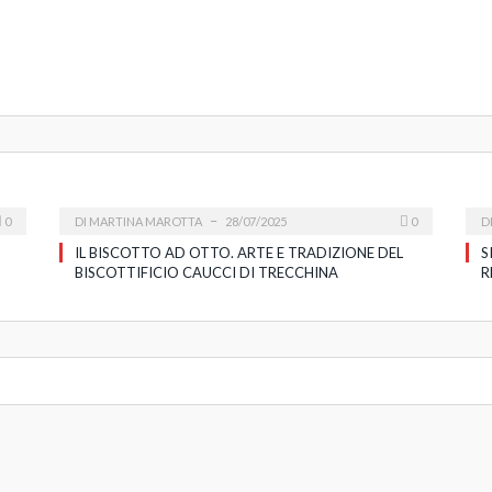
0
DI
MARTINA MAROTTA
28/07/2025
0
D
IL BISCOTTO AD OTTO. ARTE E TRADIZIONE DEL
S
BISCOTTIFICIO CAUCCI DI TRECCHINA
R