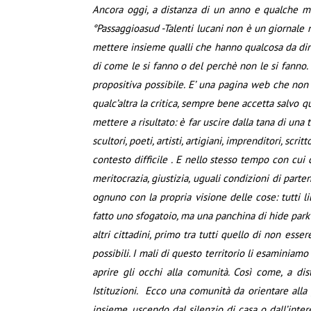
Ancora oggi, a distanza di un anno e qualche mes
°Passaggioasud -Talenti lucani non è un giornale n
mettere insieme qualli che hanno qualcosa da dire,
di come le si fanno o del perchè non le si fanno. N
propositiva possibile. E’ una pagina web che non g
qualc’altra la critica, sempre bene accetta salvo q
mettere a risultato: è far uscire dalla tana di una 
scultori, poeti, artisti, artigiani, imprenditori, scr
contesto difficile . E nello stesso tempo con cui ce
meritocrazia, giustizia, uguali condizioni di parte
ognuno con la propria visione delle cose: tutti l
fatto uno sfogatoio, ma una panchina di hide park , 
altri cittadini, primo tra tutti quello di non ess
possibili. I mali di questo territorio li esaminiam
aprire gli occhi alla comunità. Così come, a d
Istituzioni. Ecco una comunità da orientare alla 
insieme, uscendo dal silenzio di casa o dall’inter