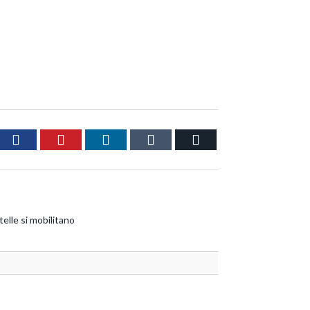
ter
Facebook
Pinterest
LinkedIn
Tumblr
Email
elle si mobilitano