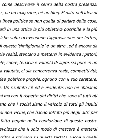
e come descrivere il senso della nostra presenza.
 , nè un magazine, nè un blog. E’ nato nell’idea di
linea politica se non quella di parlare delle cose,
li in una ottica la più obiettiva possibile e la più
alche volta ricevendone l’approvazione dei lettori,
i questo “similgiornale” è un altro , ed è ancora da
le realtà, stentano a mettersi in evidenza : pittori,
ente, cuore, tenacia e volontà di agire, sia pure in un
ia valutato, ci sia concorrenza reale, competitività,
idee politiche proprie, ognuno con il suo carattere,
le. Un risultato c’è ed è evidente: non ne abbiamo
 ma con il rispetto dei diritti che sono di tutti gli
 che i social siano il veicolo di tutti gli insulti
oi non vicine, che hanno lottato più degli altri per
 fatto peggio nella conduzione di queste nostre
apevolezza che il solo modo di crescere è mettersi
critto e scrivono su questa testata, anche a quelli