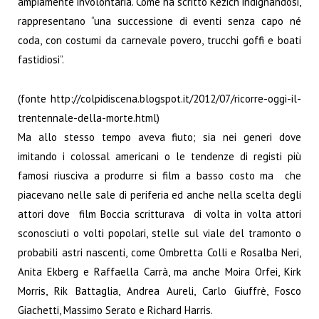
ampiamente involontaria. Come ha scritto Kezich indignandosi,
rappresentano “una successione di eventi senza capo né
coda, con costumi da carnevale povero, trucchi goffi e boati
fastidiosi”.
(fonte
http://colpidiscena.blogspot.it/2012/07/ricorre-oggi-il-
trentennale-della-morte.html
)
Ma allo stesso tempo aveva fiuto; sia nei generi dove
imitando i colossal americani o le tendenze di registi più
famosi riusciva a produrre si film a basso costo ma che
piacevano nelle sale di periferia ed anche nella scelta degli
attori dove film Boccia scritturava di volta in volta attori
sconosciuti o volti popolari, stelle sul viale del tramonto o
probabili astri nascenti, come Ombretta Colli e Rosalba Neri,
Anita Ekberg e Raffaella Carrà, ma anche Moira Orfei, Kirk
Morris, Rik Battaglia, Andrea Aureli, Carlo Giuffrè, Fosco
Giachetti, Massimo Serato e Richard Harris.