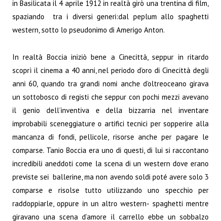
in Basilicata il 4 aprile 1912 in realtà girò una trentina di film,
spaziando tra i diversi generi:dal
peplum
allo spaghetti
western, sotto lo pseudonimo di Amerigo Anton.
In realtà Boccia iniziò bene a Cinecittà, seppur in ritardo
scoprì il cinema a 40 anni, nel periodo d’oro di Cinecittà degli
anni 60, quando tra grandi nomi anche d’oltreoceano girava
un sottobosco di registi che seppur con pochi mezzi avevano
il genio dell’inventiva e della bizzarria nel inventare
improbabili sceneggiature o artifici tecnici per sopperire alla
mancanza di fondi, pellicole, risorse anche per pagare le
comparse. Tanio Boccia era uno di questi, di lui si raccontano
incredibili aneddoti come la scena di un western dove erano
previste sei ballerine, ma non avendo soldi poté avere solo 3
comparse e risolse tutto utilizzando uno specchio per
raddoppiarle, oppure in un altro western- spaghetti mentre
giravano una scena d’amore il carrello ebbe un sobbalzo