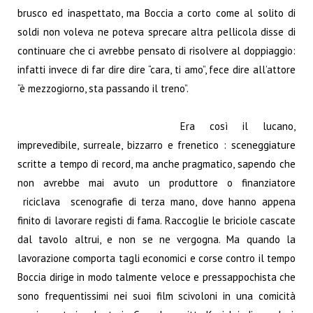
brusco ed inaspettato, ma Boccia a corto come al solito di
soldi non voleva ne poteva sprecare altra pellicola disse di
continuare che ci avrebbe pensato di risolvere al doppiaggio:
infatti invece di far dire dire “cara, ti amo”, fece dire all’attore
“è mezzogiorno, sta passando il treno”.
Era così il lucano,
imprevedibile, surreale, bizzarro e frenetico : sceneggiature
scritte a tempo di record, ma anche pragmatico, sapendo che
non avrebbe mai avuto un produttore o finanziatore
riciclava scenografie di terza mano, dove hanno appena
finito di lavorare registi di fama. Raccoglie le briciole cascate
dal tavolo altrui, e non se ne vergogna. Ma quando la
lavorazione comporta tagli economici e corse contro il tempo
Boccia dirige in modo talmente veloce e pressappochista che
sono frequentissimi nei suoi film scivoloni in una comicità