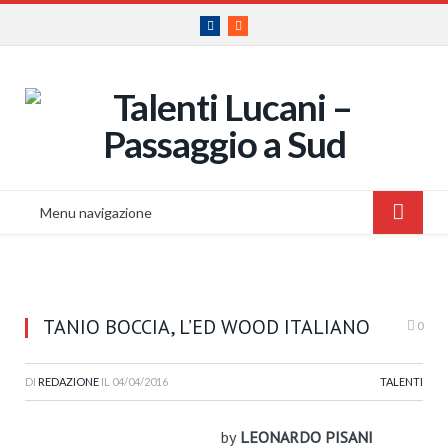
Facebook
RSS
Menu navigazione
TANIO BOCCIA, L’ED WOOD ITALIANO
0
DI
REDAZIONE
IL
04/04/2016
TALENTI
by
LEONARDO PISANI