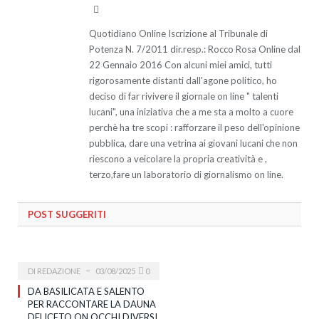
Website
Quotidiano Online Iscrizione al Tribunale di
Potenza N. 7/2011 dir.resp.: Rocco Rosa Online dal
22 Gennaio 2016 Con alcuni miei amici, tutti
rigorosamente distanti dall'agone politico, ho
deciso di far rivivere il giornale on line " talenti
lucani", una iniziativa che a me sta a molto a cuore
perchè ha tre scopi : rafforzare il peso dell'opinione
pubblica, dare una vetrina ai giovani lucani che non
riescono a veicolare la propria creatività e ,
terzo,fare un laboratorio di giornalismo on line.
POST SUGGERITI
DI
REDAZIONE
03/08/2025
0
DA BASILICATA E SALENTO
PER RACCONTARE LA DAUNA
DELICETO ON OCCHI DIVERSI