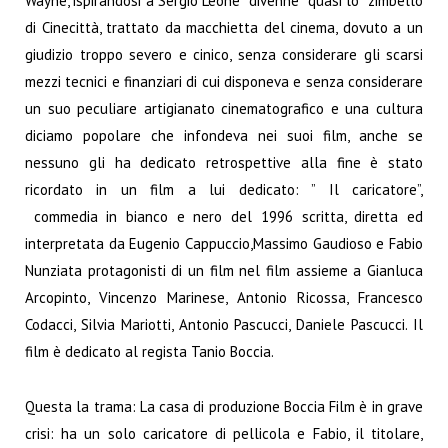
Wayne, ispirandosi a Sergio Leone divenne quasi lo zimbello
di Cinecittà, trattato da macchietta del cinema, dovuto a un
giudizio troppo severo e cinico, senza considerare gli scarsi
mezzi tecnici e finanziari di cui disponeva e senza considerare
un suo peculiare artigianato cinematografico e una cultura
diciamo popolare che infondeva nei suoi film, anche se
nessuno gli ha dedicato retrospettive alla fine è stato
ricordato in un film a lui dedicato: ” Il caricatore”,
commedia in bianco e nero del 1996 scritta, diretta ed
interpretata da Eugenio Cappuccio,Massimo Gaudioso e Fabio
Nunziata protagonisti di un film nel film assieme a Gianluca
Arcopinto, Vincenzo Marinese, Antonio Ricossa, Francesco
Codacci, Silvia Mariotti, Antonio Pascucci, Daniele Pascucci. Il
film è dedicato al regista Tanio Boccia.
Questa la trama: La casa di produzione Boccia Film è in grave
crisi: ha un solo caricatore di pellicola e Fabio, il titolare,