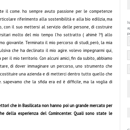
ente il come. ho sempre avuto passione per le competenze
ticolare riferimento alla sostenibilità e alla bio edilizia, ma
I
 con il suo mettersi al servizio delle persone, di costruire
a
p
rsitari molto del mio tempo l’ho sottratto ( ahimè ?!) allo
o giovanile. Terminato il mio percorso di studi, però, la mia
pulsiva che ha declinato il mio agire. volevo impegnarmi qui,
er il mio territorio. Con alcuni amici, fin da subito, abbiamo
estare, di dover immaginare un percorso, uno strumento che
 costituire una azienda e di metterci dentro tutto quello che
sapevamo che la sfida era ed è difficile, ma la voglia di
settori che in Basilicata non hanno poi un grande mercato per
che della esperienza del Comincenter. Quali sono state le