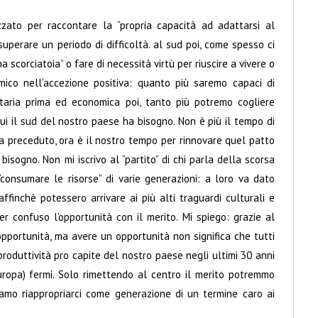
zzato per raccontare la “propria capacità ad adattarsi al
superare un periodo di difficoltà. al sud poi, come spesso ci
a scorciatoia” o fare di necessità virtù per riuscire a vivere o
mico nell’accezione positiva: quanto più saremo capaci di
itaria prima ed economica poi, tanto più potremo cogliere
ui il sud del nostro paese ha bisogno. Non è più il tempo di
 ha preceduto, ora è il nostro tempo per rinnovare quel patto
bisogno. Non mi iscrivo al “partito” di chi parla della scorsa
onsumare le risorse” di varie generazioni: a loro va dato
 affinchè potessero arrivare ai più alti traguardi culturali e
aver confuso l’opportunità con il merito. Mi spiego: grazie al
pportunità, ma avere un opportunità non significa che tutti
produttività pro capite del nostro paese negli ultimi 30 anni
uropa) fermi. Solo rimettendo al centro il merito potremmo
iamo riappropriarci come generazione di un termine caro ai