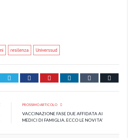
ni
resilenza
Universsud
Twitter
Facebook
Pinterest
LinkedIn
Tumblr
Email
E
PROSSIMO ARTICOLO
A
VACCINAZIONE FASE DUE AFFIDATA AI
A
MEDICI DI FAMIGLIA. ECCO LE NOVITA’