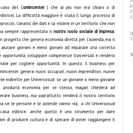
G
D
l caso del C
omincenter
) che ai più non era chiaro o di
C
ditrice). La difficoltà maggiore è stata il lungo processo di
C
roccio, l’analisi dei dati e la visione in un territorio che non
 ha sempre rappresentato il
nostro ruolo sociale di impresa
.
Q
n progetto che genera economia diretta per l’azienda, ma il
7
 aiutare giovani e meno giovani ad imparare una corretta
are opportunità, sviluppare competenze trasversali e rendersi
Tu
onale per cogliere opportunità. In questo, il business per
mincenter genera nuovi occupati, nuovi imprenditori, nuove
e indirette per Universosud: se un giovane o meno giovane
e produrrà economia per se stesso, magari chiederà ad
erare business, ma soprattutto renderà il nostro territorio
ma se le persone e le aziende vanno via, a chi Universosud
la casa editrice: anche quello è uno strumento per dare
ni di produrre cultura e di sperare di poter raggiungere il