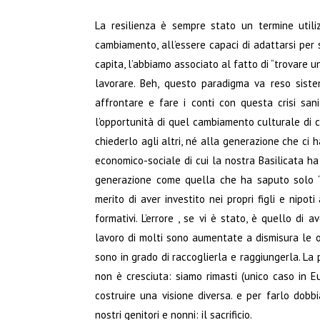
La resilienza è sempre stato un termine utili
cambiamento, all’essere capaci di adattarsi per 
capita, l’abbiamo associato al fatto di “trovare un
lavorare. Beh, questo paradigma va reso siste
affrontare e fare i conti con questa crisi san
l’opportunità di quel cambiamento culturale di c
chiederlo agli altri, né alla generazione che ci
economico-sociale di cui la nostra Basilicata ha 
generazione come quella che ha saputo solo “c
merito di aver investito nei propri figli e nipoti
formativi. L’errore , se vi è stato, è quello di 
lavoro di molti sono aumentate a dismisura le o
sono in grado di raccoglierla e raggiungerla. La 
non è cresciuta: siamo rimasti (unico caso in E
costruire una visione diversa. e per farlo dobb
nostri genitori e nonni: il sacrificio.