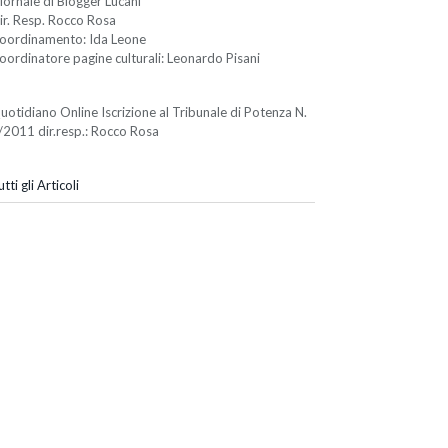
iornale di Blogger Lucani
ir. Resp. Rocco Rosa
oordinamento: Ida Leone
oordinatore pagine culturali: Leonardo Pisani
uotidiano Online Iscrizione al Tribunale di Potenza N.
/2011 dir.resp.: Rocco Rosa
tti gli Articoli