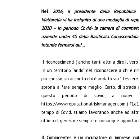
Nel
2016, il presidente della Repubblica 
Mattarella vi ha insignito di una medaglia di rapp
2020 – in periodo Covid- la camera di commercio
aziende under 40 della Basilicata. Conoscendola
intende fermarsi qui…
I riconoscimenti ( anche tanti altri a dire il v
In un territorio “arido” nel riconoscere a chi è r
più spesso si racconta chi è andato via ) l’essere
sprona a fare sempre meglio. Certo, di strada
questo periodo di Covid, a nuovi pr
https://www.reputationalriskmanager.com
) #La1
tempo di Covid. stiamo lavorando anche ad altri 
ultimo di generare sempre e comunque opportuni
Il Comincenter è un incubatore di imprese, qu