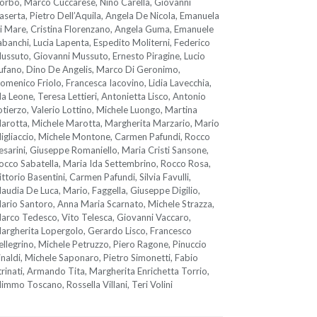
orbo, Marco Cuccarese, Nino Carella, Giovanni
aserta, Pietro Dell’Aquila, Angela De Nicola, Emanuela
i Mare, Cristina Florenzano, Angela Guma, Emanuele
abanchi, Lucia Lapenta, Espedito Moliterni, Federico
ussuto, Giovanni Mussuto, Ernesto Piragine, Lucio
ufano, Dino De Angelis, Marco Di Geronimo,
omenico Friolo, Francesca Iacovino, Lidia Lavecchia,
da Leone, Teresa Lettieri, Antonietta Lisco, Antonio
otierzo, Valerio Lottino, Michele Luongo, Martina
arotta, Michele Marotta, Margherita Marzario, Mario
igliaccio, Michele Montone, Carmen Pafundi, Rocco
esarini, Giuseppe Romaniello, Maria Cristi Sansone,
occo Sabatella, Maria Ida Settembrino, Rocco Rosa,
ittorio Basentini, Carmen Pafundi, Silvia Favulli,
laudia De Luca, Mario, Faggella, Giuseppe Digilio,
ario Santoro, Anna Maria Scarnato, Michele Strazza,
arco Tedesco, Vito Telesca, Giovanni Vaccaro,
argherita Lopergolo, Gerardo Lisco, Francesco
ellegrino, Michele Petruzzo, Piero Ragone, Pinuccio
inaldi, Michele Saponaro, Pietro Simonetti, Fabio
trinati, Armando Tita, Margherita Enrichetta Torrio,
immo Toscano, Rossella Villani, Teri Volini