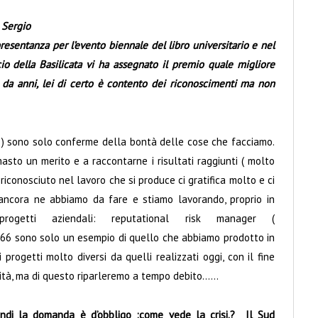
Sergio
resentanza per l’evento biennale del libro universitario e nel
 della Basilicata vi ha assegnato il premio quale migliore
 da anni, lei di certo è contento dei riconoscimenti ma non
ero ) sono solo conferme della bontà delle cose che facciamo.
imasto un merito e a raccontarne i risultati raggiunti ( molto
 riconosciuto nel lavoro che si produce ci gratifica molto e ci
 ancora ne abbiamo da fare e stiamo lavorando, proprio in
ogetti aziendali: reputational risk manager (
66 sono solo un esempio di quello che abbiamo prodotto in
progetti molto diversi da quelli realizzati oggi, con il fine
tà, ma di questo riparleremo a tempo debito……
indi la domanda è d’obbligo :come vede la crisi.? Il Sud