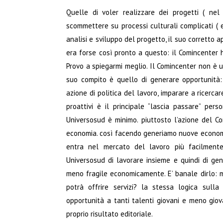
Quelle di voler realizzare dei progetti ( ne
scommettere su processi culturali complicati ( e
analisi e sviluppo del progetto, il suo corretto app
era forse così pronto a questo: il Comincenter
Provo a spiegarmi meglio. Il Comincenter non è u
suo compito è quello di generare opportunità:
azione di politica del lavoro, imparare a ricerc
proattivi è il principale “lascia passare” pers
Universosud è minimo. piuttosto l’azione del Co
economia. così facendo generiamo nuove economi
entra nel mercato del lavoro più facilment
Universosud di lavorare insieme e quindi di gen
meno fragile economicamente. E’ banale dirlo: 
potrà offrire servizi? la stessa logica sul
opportunità a tanti talenti giovani e meno giova
proprio risultato editoriale.