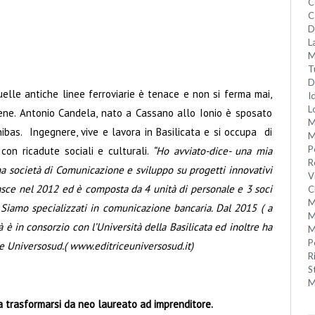
C
C
D
L
M
T
D
elle antiche linee ferroviarie è tenace e non si ferma mai,
I
L
ene. Antonio Candela, nato a Cassano allo Ionio è sposato
M
bas. Ingegnere, vive e lavora in Basilicata e si occupa di
M
P
 con ricadute sociali e culturali.
“Ho avviato-dice- una mia
R
na società di Comunicazione e sviluppo su progetti innovativi
V
 nasce nel 2012 ed è composta da 4 unità di personale e 3 soci
C
M
. Siamo specializzati in comunicazione bancaria. Dal 2015 ( a
M
 è in consorzio con l’Università della Basilicata ed inoltre ha
M
P
ce Universosud.(
www.editriceuniversosud.it
)
R
S
M
 trasformarsi da neo laureato ad imprenditore.