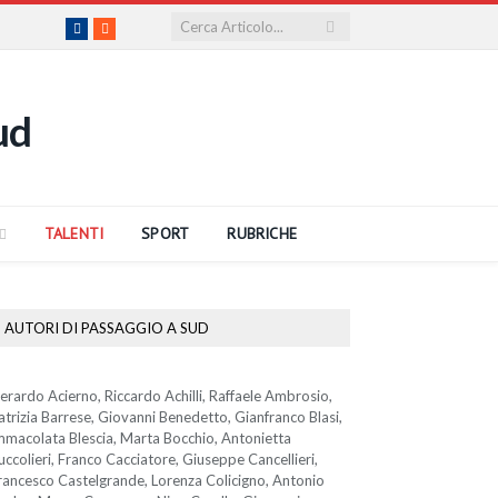
Facebook
RSS
TALENTI
SPORT
RUBRICHE
AUTORI DI PASSAGGIO A SUD
erardo Acierno, Riccardo Achilli, Raffaele Ambrosio,
atrizia Barrese, Giovanni Benedetto, Gianfranco Blasi,
mmacolata Blescia, Marta Bocchio, Antonietta
uccolieri, Franco Cacciatore, Giuseppe Cancellieri,
rancesco Castelgrande, Lorenza Colicigno, Antonio