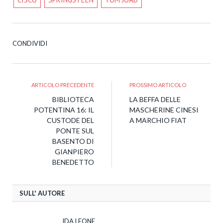
Tw
Fa
Pi
Li
Tu
Em
CONDIVIDI
ARTICOLO PRECEDENTE
PROSSIMO ARTICOLO
BIBLIOTECA
LA BEFFA DELLE
POTENTINA 16: IL
MASCHERINE CINESI
CUSTODE DEL
A MARCHIO FIAT
PONTE SUL
BASENTO DI
GIANPIERO
BENEDETTO
SULL' AUTORE
IDA LEONE