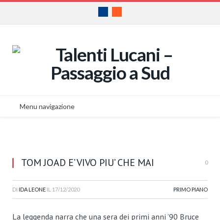
Facebook
RSS
Menu navigazione
TOM JOAD E’ VIVO PIU’ CHE MAI
0
DI
IDA LEONE
IL
17/12/2020
PRIMO PIANO
La leggenda narra che una sera dei primi anni ’90 Bruce