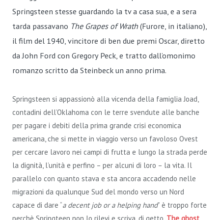
Springsteen stesse guardando la tv a casa sua, e a sera
tarda passavano
The Grapes of Wrath
(Furore, in italiano),
il film del 1940, vincitore di ben due premi Oscar, diretto
da John Ford con Gregory Peck, e tratto dall’omonimo
romanzo scritto da Steinbeck un anno prima.
Springsteen si appassionò alla vicenda della famiglia Joad,
contadini dell’Oklahoma con le terre svendute alle banche
per pagare i debiti della prima grande crisi economica
americana, che si mette in viaggio verso un favoloso Ovest
per cercare lavoro nei campi di frutta e lungo la strada perde
la dignità, l’unità e perfino – per alcuni di loro – la vita. Il
parallelo con quanto stava e sta ancora accadendo nelle
migrazioni da qualunque Sud del mondo verso un Nord
capace di dare “
a decent job or a helping hand
” è troppo forte
perchè Springteen non lo rilevi e scriva, di getto,
The ghost