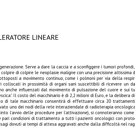
ELERATORE LINEARE
 generazione. Serve a dare la caccia e a sconfiggere i tumori profondi
di colpire di colpire le neoplasie maligne con una precisione altissi
ottoposti a movimento continuo, come i polmoni per via della respir
ri collocati in prossimità di organi sani suscettibili di ricevere un 
anche influenzati dal movimento di pulsazione del cuore e sui tumor
scica”. Il costo del macchinario è di 2,2 milioni di Euro, e la delibera
to di tale macchinario consentirà di effettuare circa 20 trattamenti
ivato uno dei nodi della rete interaziendale di radioterapia oncologic
cinto l’avvio delle procedure per l’attivazione), si connoteranno come 
ire pari condizioni di trattamento a tutti i pazienti oncologici con prot
isagi dovuti ai tempi di attesa aggravati anche dalla difficoltà nel rag