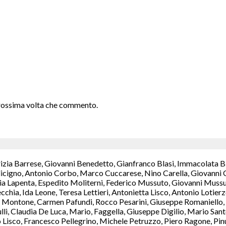
 prossima volta che commento.
rizia Barrese, Giovanni Benedetto, Gianfranco Blasi, Immacolata B
icigno, Antonio Corbo, Marco Cuccarese, Nino Carella, Giovanni C
a Lapenta, Espedito Moliterni, Federico Mussuto, Giovanni Mussut
chia, Ida Leone, Teresa Lettieri, Antonietta Lisco, Antonio Lotie
Montone, Carmen Pafundi, Rocco Pesarini, Giuseppe Romaniello, M
ulli, Claudia De Luca, Mario, Faggella, Giuseppe Digilio, Mario S
isco, Francesco Pellegrino, Michele Petruzzo, Piero Ragone, Pinuc