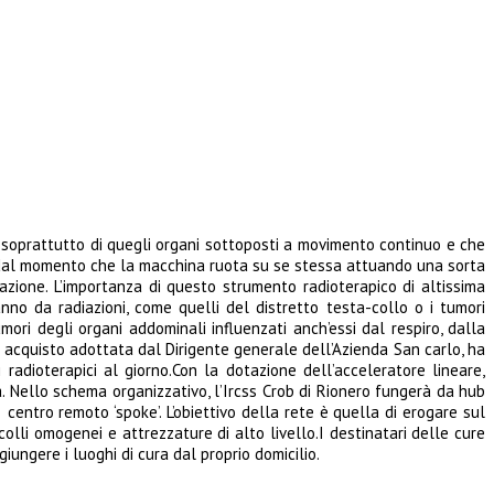
, soprattutto di quegli organi sottoposti a movimento continuo e che
ma dal momento che la macchina ruota su se stessa attuando una sorta
azione. L’importanza di questo strumento radioterapico di altissima
danno da radiazioni, come quelli del distretto testa-collo o i tumori
i degli organi addominali influenzati anch’essi dal respiro, dalla
 di acquisto adottata dal Dirigente generale dell’Azienda San carlo, ha
 radioterapici al giorno.Con la dotazione dell’acceleratore lineare,
a. Nello schema organizzativo, l’Ircss Crob di Rionero fungerà da hub
centro remoto ‘spoke’. L’obiettivo della rete è quella di erogare sul
ocolli omogenei e attrezzature di alto livello.I destinatari delle cure
giungere i luoghi di cura dal proprio domicilio.