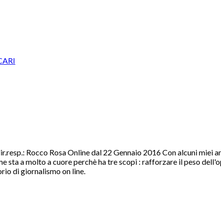
CARI
r.resp.: Rocco Rosa Online dal 22 Gennaio 2016 Con alcuni miei amic
e a me sta a molto a cuore perchè ha tre scopi : rafforzare il peso del
orio di giornalismo on line.