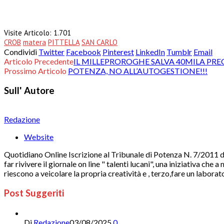
Visite Articolo:
1.701
CROB
matera
PITTELLA
SAN CARLO
Condividi
Twitter
Facebook
Pinterest
LinkedIn
Tumblr
Email
Articolo Precedente
IL MILLEPROROGHE SALVA 40MILA PRE
Prossimo Articolo
POTENZA, NO ALL’AUTOGESTIONE!!!
Sull' Autore
Redazione
Website
Quotidiano Online Iscrizione al Tribunale di Potenza N. 7/2011 di
far rivivere il giornale on line " talenti lucani", una iniziativa ch
riescono a veicolare la propria creatività e , terzo,fare un laborat
Post Suggeriti
Di
Redazione
03/08/2025
0