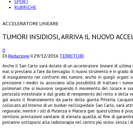
SPORT
RUBRICHE
ACCELERATORE LINEARE
TUMORI INSIDIOSI, ARRIVA IL NUOVO ACC
0
Di
Redazione
il
29/12/2016
TERRITORI
Anche il San Carlo sarà dotato di un acceleratore lineare di ultima
mal si prestano a fare da bersaglio. Il nuovo strumento è in grado 
di inseguimento nei confronti del tumore, anche in quegli organi s
precisione i medici la associano alla possibilità di trattare i tumo
polmonari che si muovono seguendo il movimento del torace e sono 
peristalsi intestinale e dal grado di riempimento del retto e della ve
già avuto il finanziamento da parte della giunta Pittella. L’acquis
collocato all’interno di un bunker nell’ospedale San Carlo, sarà att
regionale, mentre i siti di Potenza e Matera (per quest’ultimo è pro
territorio prestazioni sanitarie di elevata qualità, al fine di garant
potranno sottoporsi alla radioterapia nel centro più vicino, senza i d