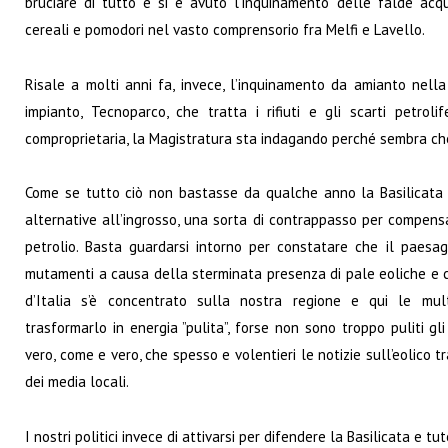
bruciare di tutto e si è avuto l’inquinamento delle falde acq
cereali e pomodori nel vasto comprensorio fra Melfi e Lavello.
Risale a molti anni fa, invece, l’inquinamento da amianto nell
impianto, Tecnoparco, che tratta i rifiuti e gli scarti petroli
comproprietaria, la Magistratura sta indagando perché sembra che
Come se tutto ciò non bastasse da qualche anno la Basilicata è
alternative all’ingrosso, una sorta di contrappasso per compensar
petrolio. Basta guardarsi intorno per constatare che il paesag
mutamenti a causa della sterminata presenza di pale eoliche e ca
d’Italia s’è concentrato sulla nostra regione e qui le mult
trasformarlo in energia ”pulita”, forse non sono troppo puliti gl
vero, come e vero, che spesso e volentieri le notizie sull’eolico t
dei media locali.
I nostri politici invece di attivarsi per difendere la Basilicata e t