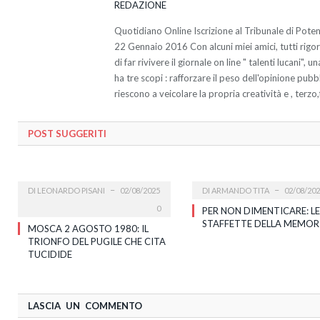
REDAZIONE
Quotidiano Online Iscrizione al Tribunale di Pote
22 Gennaio 2016 Con alcuni miei amici, tutti rigo
di far rivivere il giornale on line " talenti lucani",
ha tre scopi : rafforzare il peso dell'opinione pubb
riescono a veicolare la propria creatività e , terzo
POST SUGGERITI
DI
LEONARDO PISANI
02/08/2025
DI
ARMANDO TITA
02/08/20
0
PER NON DIMENTICARE: LE
STAFFETTE DELLA MEMOR
MOSCA 2 AGOSTO 1980: IL
TRIONFO DEL PUGILE CHE CITA
TUCIDIDE
LASCIA UN COMMENTO