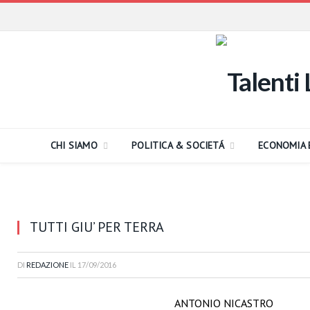
CHI SIAMO
POLITICA & SOCIETÁ
ECONOMIA 
TUTTI GIU’ PER TERRA
DI
REDAZIONE
IL
17/09/2016
ANTONIO NICASTRO