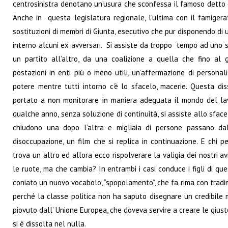
centrosinistra denotano un’usura che sconfessa il famoso detto ch
Anche in questa legislatura regionale, l’ultima con il famigerat
sostituzioni di membri di Giunta, esecutivo che pur disponendo di
interno alcuni ex avversari. Si assiste da troppo tempo ad uno
un partito all’altro, da una coalizione a quella che fino al
postazioni in enti più o meno utili, un’affermazione di personal
potere mentre tutti intorno c’è lo sfacelo, macerie. Questa di
portato a non monitorare in maniera adeguata il mondo del la
qualche anno, senza soluzione di continuità, si assiste allo sface
chiudono una dopo l’altra e migliaia di persone passano dal
disoccupazione, un film che si replica in continuazione. E chi pe
trova un altro ed allora ecco rispolverare la valigia dei nostri a
le ruote, ma che cambia? In entrambi i casi conduce i figli di que
coniato un nuovo vocabolo, “spopolamento”, che fa rima con tradi
perché la classe politica non ha saputo disegnare un credibile 
piovuto dall’ Unione Europea, che doveva servire a creare le giust
si è dissolta nel nulla.