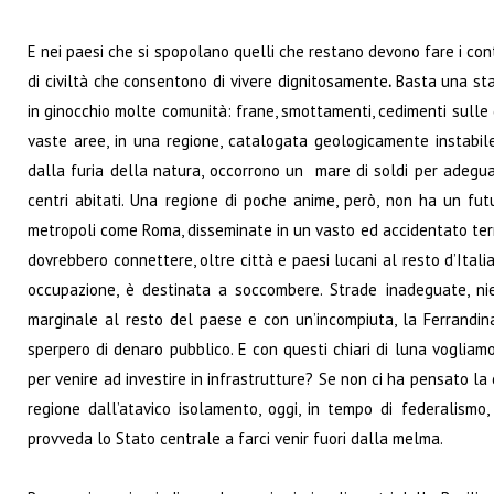
E nei paesi che si spopolano quelli che restano devono fare i conti
di civiltà che consentono di vivere dignitosamente
.
Basta una sta
in ginocchio molte comunità: frane, smottamenti, cedimenti sulle g
vaste aree, in una regione, catalogata geologicamente instabil
dalla furia della natura, occorrono un mare di soldi per adeguare
centri abitati. Una regione di poche anime, però, non ha un fut
metropoli come Roma, disseminate in un vasto ed accidentato territ
dovrebbero connettere, oltre città e paesi lucani al resto d’Itali
occupazione, è destinata a soccombere. Strade inadeguate, nien
marginale al resto del paese e con un’incompiuta, la Ferrandin
sperpero di denaro pubblico. E con questi chiari di luna vogliamo
per venire ad investire in infrastrutture? Se non ci ha pensato la 
regione dall’atavico isolamento, oggi, in tempo di federalismo, 
provveda lo Stato centrale a farci venir fuori dalla melma.