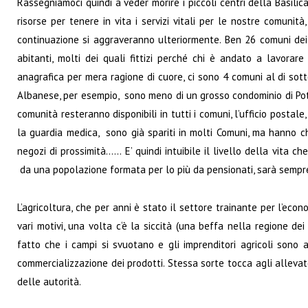
Rassegniamoci quindi a veder morire i piccoli centri della Basili
risorse per tenere in vita i servizi vitali per le nostre comunit
continuazione si aggraveranno ulteriormente. Ben 26 comuni dei
abitanti, molti dei quali fittizi perché chi è andato a lavorar
anagrafica per mera ragione di cuore, ci sono 4 comuni al di sotto
Albanese, per esempio, sono meno di un grosso condominio di Potenz
comunità resteranno disponibili in tutti i comuni, l’ufficio postale
la guardia medica, sono già spariti in molti Comuni, ma hanno c
negozi di prossimità…… E’ quindi intuibile il livello della vita che 
da una popolazione formata per lo più da pensionati, sarà sempr
L’agricoltura, che per anni è stato il settore trainante per l’econom
vari motivi, una volta c‘è la siccità (una beffa nella regione dei t
fatto che i campi si svuotano e gli imprenditori agricoli sono 
commercializzazione dei prodotti. Stessa sorte tocca agli allevat
delle autorità.