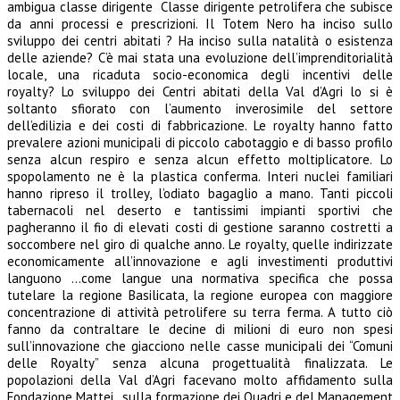
ambigua classe dirigente
Classe dirigente petrolifera che subisce
da anni processi e prescrizioni.
Il Totem Nero ha inciso sullo
sviluppo dei centri abitati ?
Ha inciso sulla natalità o esistenza
delle aziende?
C’è mai stata una evoluzione dell’imprenditorialità
locale, una ricaduta socio-economica degli incentivi delle
royalty?
Lo sviluppo dei Centri abitati della Val d’Agri lo si è
soltanto sfiorato con l’aumento inverosimile del settore
dell’edilizia e dei costi di fabbricazione.
Le royalty hanno fatto
prevalere azioni municipali di piccolo cabotaggio e di basso profilo
senza alcun
respiro e senza alcun effetto moltiplicatore.
Lo
spopolamento ne è la plastica conferma.
Interi nuclei familiari
hanno ripreso il trolley, l’odiato bagaglio a mano.
Tanti piccoli
tabernacoli nel deserto e tantissimi impianti sportivi che
pagheranno il fio di elevati costi di
gestione saranno costretti a
soccombere nel giro di qualche anno.
Le royalty, quelle indirizzate
economicamente all’innovazione e agli investimenti produttivi
languono
…come langue una normativa specifica che possa
tutelare la regione Basilicata, la regione europea con
maggiore
concentrazione di attività petrolifere su terra ferma.
A tutto ciò
fanno da contraltare le decine di milioni di euro non spesi
sull’innovazione che giacciono nelle
casse municipali dei “Comuni
delle Royalty” senza alcuna progettualità finalizzata.
Le
popolazioni della Val d’Agri facevano molto affidamento sulla
Fondazione Mattei , sulla formazione dei
Quadri e del Management