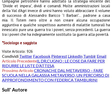
Compagnie petrolifere hanno adottato la
strategia vincente del
“Divide et impera”, dividi e comandi.
Molte amministrazioni locali
della Val d’Agri invece di unirsi hanno voluto abbracciare il volume
di successo
di Alessandro Baricco “I Barbari”… padrone a casa
mia.
Il Totem nero oltre a non creare alcuna occupazione
aggiuntiva e qualche sospettoso aumento di malattie
tumorali ha
innescato pure una guerra tra i poveri, senza precedenti.
La guerra
tra i poveri che ha indegnamente sostituito la guerra alla povertà.
*Sociologo e saggista
Visite Articolo:
926
Condividi
Twitter
Facebook
Pinterest
LinkedIn
Tumblr
Email
Articolo Precedente
IL DR.CUGNO : LE COSE DA FARE PER
RIDURRE LE LISTE D’ATTESA
Prossimo Articolo
CRONACHE DAL METAVERSO – FARE
SCUOLA NELLA GALASSIA METAVERSO, UN PERCORSO DI
APPROFONDIMENTO CON FEDERICA TAMBURINI
Sull' Autore