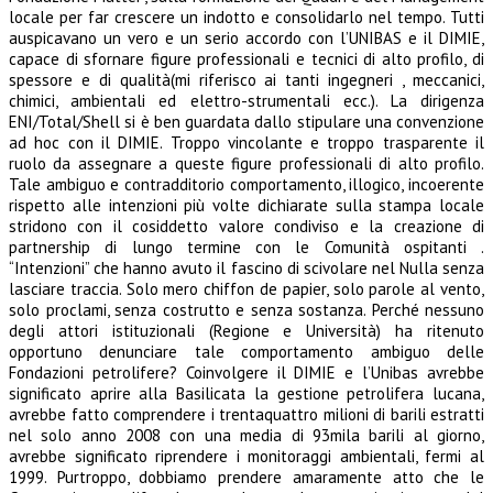
locale per far crescere un indotto e consolidarlo nel tempo.
Tutti
auspicavano un vero e un serio accordo con l’UNIBAS e il DIMIE,
capace di sfornare figure professionali
e tecnici di alto profilo, di
spessore e di qualità(mi riferisco ai tanti ingegneri , meccanici,
chimici, ambientali
ed elettro-strumentali ecc.).
La dirigenza
ENI/Total/Shell si è ben guardata dallo stipulare una convenzione
ad hoc con il DIMIE.
Troppo vincolante e troppo trasparente il
ruolo da assegnare a queste figure professionali di alto profilo.
Tale ambiguo e contradditorio comportamento, illogico, incoerente
rispetto alle intenzioni più volte
dichiarate sulla stampa locale
stridono con il cosiddetto valore condiviso e la creazione di
partnership di
lungo termine con le Comunità ospitanti .
“Intenzioni” che hanno avuto il fascino di scivolare nel Nulla senza
lasciare traccia.
Solo mero chiffon de papier, solo parole al vento,
solo proclami, senza costrutto e senza sostanza.
Perché nessuno
degli attori istituzionali (Regione e Università) ha ritenuto
opportuno denunciare tale
comportamento ambiguo delle
Fondazioni petrolifere?
Coinvolgere il DIMIE e l’Unibas avrebbe
significato aprire alla Basilicata la gestione petrolifera lucana,
avrebbe fatto comprendere i trentaquattro milioni di barili estratti
nel solo anno 2008 con una media di
93mila barili al giorno,
avrebbe significato riprendere i monitoraggi ambientali, fermi al
1999.
Purtroppo, dobbiamo prendere amaramente atto che le