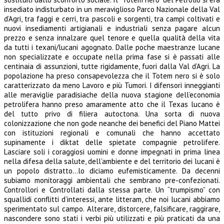
insediato indisturbato in un meraviglioso Parco Nazionale della Val
d’Agri, tra faggi e cerri, tra pascoli e sorgenti, tra campi coltivati e
nuovi insediamenti artigianali e industriali
senza pagare alcun
prezzo e senza innalzare quel tenore e quella qualità della vita
da tutti i texani/lucani
agognato.
Dalle poche maestranze lucane
non specializzate e occupate nella prima fase si è passati alle
centinaia di
assunzioni, tutte rigidamente, fuori dalla Val d’Agri.
La
popolazione ha preso consapevolezza che il Totem nero si è solo
caratterizzato da meno Lavoro e più
Tumori.
I difensori inneggianti
alle meraviglie paradisiache della nuova stagione dell’economia
petrolifera hanno
preso amaramente atto che il Texas lucano è
del tutto privo di filiera autoctona.
Una sorta di nuova
colonizzazione che non gode neanche dei benefici del Piano Mattei
con istituzioni
regionali e comunali che hanno accettato
supinamente i diktat delle spietate compagnie petrolifere.
Lasciare soli i coraggiosi uomini e donne impegnati in prima linea
nella difesa della salute, dell’ambiente e
del territorio dei lucani è
un popolo distratto…lo diciamo eufemisticamente.
Da decenni
subiamo monitoraggi ambientali che sembrano pre-confezionati.
Controllori e Controllati dalla stessa parte.
Un “trumpismo” con
squallidi conflitti d’interessi, ante litteram, che noi lucani abbiamo
sperimentato sul
campo.
Alterare, distorcere, falsificare, raggirare,
nascondere sono stati i verbi più utilizzati e più praticati da una