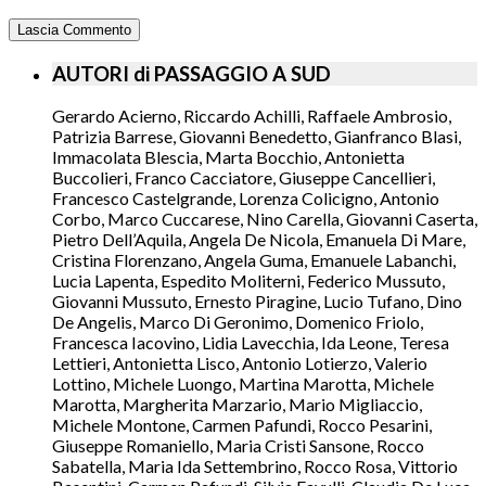
AUTORI di PASSAGGIO A SUD
Gerardo Acierno, Riccardo Achilli, Raffaele Ambrosio,
Patrizia Barrese, Giovanni Benedetto, Gianfranco Blasi,
Immacolata Blescia, Marta Bocchio, Antonietta
Buccolieri, Franco Cacciatore, Giuseppe Cancellieri,
Francesco Castelgrande, Lorenza Colicigno, Antonio
Corbo, Marco Cuccarese, Nino Carella, Giovanni Caserta,
Pietro Dell’Aquila, Angela De Nicola, Emanuela Di Mare,
Cristina Florenzano, Angela Guma, Emanuele Labanchi,
Lucia Lapenta, Espedito Moliterni, Federico Mussuto,
Giovanni Mussuto, Ernesto Piragine, Lucio Tufano, Dino
De Angelis, Marco Di Geronimo, Domenico Friolo,
Francesca Iacovino, Lidia Lavecchia, Ida Leone, Teresa
Lettieri, Antonietta Lisco, Antonio Lotierzo, Valerio
Lottino, Michele Luongo, Martina Marotta, Michele
Marotta, Margherita Marzario, Mario Migliaccio,
Michele Montone, Carmen Pafundi, Rocco Pesarini,
Giuseppe Romaniello, Maria Cristi Sansone, Rocco
Sabatella, Maria Ida Settembrino, Rocco Rosa, Vittorio