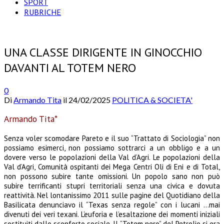
SPORT
RUBRICHE
UNA CLASSE DIRIGENTE IN GINOCCHIO
DAVANTI AL TOTEM NERO
0
Di
Armando Tita
il
24/02/2025
POLITICA & SOCIETA'
Armando Tita*
Senza voler scomodare Pareto e il suo “Trattato di Sociologia” non
possiamo esimerci, non possiamo
sottrarci a un obbligo e a un
dovere verso le popolazioni della Val d’Agri.
Le popolazioni della
Val d’Agri, Comunità ospitanti dei Mega Centri Oli di Eni e di Total,
non possono subire
tante omissioni.
Un popolo sano non può
subire terrificanti stupri territoriali senza una civica e dovuta
reattività.
Nel lontanissimo 2011 sulle pagine del Quotidiano della
Basilicata denunciavo il “Texas senza regole” con i
lucani …mai
divenuti dei veri texani.
L’euforia e l’esaltazione dei momenti iniziali
sostituiti dallo sconforto sociale.
Il “Totem nero” del Petrolio si era