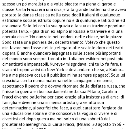
spesso un po’ moralista e a volte bigotta ma piena di garbo e
classe, Carla Fracci era una diva, era la grande ballerina che aveva
portato la danza classica nella case degli italiani di qualunque
estrazione sociale, istruito oppure no e di qualunque latitudine ed
era amata. Solo lei con la sua grazia e la sua estrazione popolare
potenza farlo. Figlia di un ex alpino in Russia e tranviere e di una
operaia disse: “Ho danzato nei tendoni, nelle chiese, nelle piazze.
Sono stata una pioniera del decentramento. Volevo che questo
mio lavoro non fosse d’élite, relegato alle scatole d’oro dei teatri
d’opera. E anche quand’ero impegnata sulle scene più importanti
del mondo sono sempre tornata in Italia per esibirmi nei posti più
dimenticati e impensabili. Nureyev mi sgridava: chi te lo fa fare, ti
stanchi troppo, arrivi da New York e devi andare, che so, a Budrio…
Ma a me piaceva così, e il pubblico mi ha sempre ripagato”. Solo lei
cresciuta con la nonna materna nelle campagne cremonesi,
aspettando il padre che doveva ritornare dalla disfatta russa, che
finisse la guerra e i bombardamenti nella sua Milano, Carolina
Fracci divenne ballerina per caso, grazie alla insistenza di amici di
famiglia e divenne una immensa artista grazie alla sua
determinazione, ai sacrifici che fece, a quel carattere forgiato da
una educazione sobria e che conosceva la voglia di vivere e di
divertirsi del dopo guerra ma nel solco di una sobrietà del
proletariato meneghino. Di Carla Fracci, (Milano, 20 agosto 1936 –