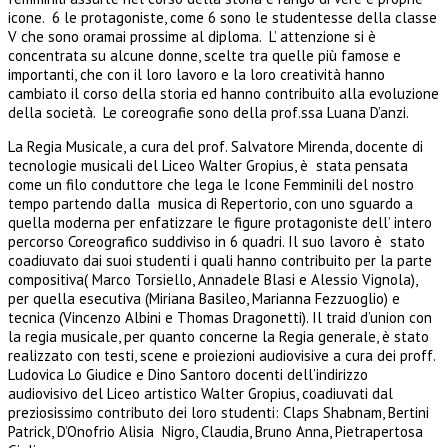
icone. 6 le protagoniste, come 6 sono le studentesse della classe
V che sono oramai prossime al diploma. L’ attenzione si è
concentrata su alcune donne, scelte tra quelle più famose e
importanti, che con il loro lavoro e la loro creatività hanno
cambiato il corso della storia ed hanno contribuito alla evoluzione
della società.
Le coreografie sono della prof.ssa Luana D’anzi.
La Regia Musicale, a cura del prof. Salvatore Mirenda, docente di
tecnologie musicali del Liceo Walter Gropius, è stata pensata
come un filo conduttore che lega le Icone Femminili del nostro
tempo partendo dalla musica di Repertorio, con uno sguardo a
quella moderna per enfatizzare le figure protagoniste dell’ intero
percorso Coreografico suddiviso in 6 quadri. Il suo lavoro è stato
coadiuvato dai suoi studenti i quali hanno contribuito per la parte
compositiva( Marco Torsiello, Annadele Blasi e Alessio Vignola),
per quella esecutiva (Miriana Basileo, Marianna Fezzuoglio) e
tecnica (Vincenzo Albini e Thomas Dragonetti). Il traid d’union con
la regia musicale, per quanto concerne la Regia generale, è stato
realizzato con testi, scene e proiezioni audiovisive a cura dei proff.
Ludovica Lo Giudice e Dino Santoro docenti dell’indirizzo
audiovisivo del Liceo artistico Walter Gropius, coadiuvati dal
preziosissimo contributo dei loro studenti: Claps Shabnam, Bertini
Patrick, D’Onofrio Alisia Nigro, Claudia, Bruno Anna, Pietrapertosa