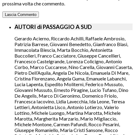
prossima volta che commento.
AUTORI di PASSAGGIO A SUD
Gerardo Acierno, Riccardo Achilli, Raffaele Ambrosio,
Patrizia Barrese, Giovanni Benedetto, Gianfranco Blasi,
Immacolata Blescia, Marta Bocchio, Antonietta
Buccolieri, Franco Cacciatore, Giuseppe Cancellieri,
Francesco Castelgrande, Lorenza Colicigno, Antonio
Corbo, Marco Cuccarese, Nino Carella, Giovanni Caserta,
Pietro Dell’Aquila, Angela De Nicola, Emanuela Di Mare,
Cristina Florenzano, Angela Guma, Emanuele Labanchi,
Lucia Lapenta, Espedito Moliterni, Federico Mussuto,
Giovanni Mussuto, Ernesto Piragine, Lucio Tufano, Dino
De Angelis, Marco Di Geronimo, Domenico Friolo,
Francesca Iacovino, Lidia Lavecchia, Ida Leone, Teresa
Lettieri, Antonietta Lisco, Antonio Lotierzo, Valerio
Lottino, Michele Luongo, Martina Marotta, Michele
Marotta, Margherita Marzario, Mario Migliaccio,
Michele Montone, Carmen Pafundi, Rocco Pesarini,
Giuseppe Romaniello, Maria Cristi Sansone, Rocco