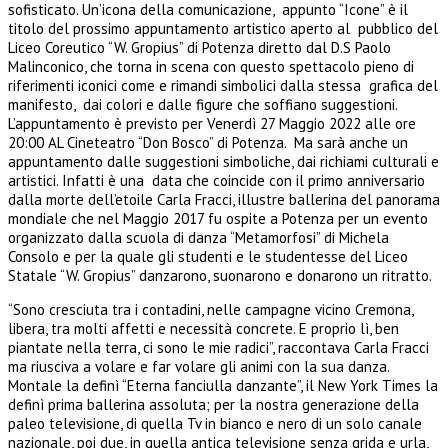
sofisticato. Un’icona della comunicazione, appunto “Icone” è il
titolo del prossimo appuntamento artistico aperto al pubblico del
Liceo Coreutico “W. Gropius” di Potenza diretto dal D.S Paolo
Malinconico, che torna in scena con questo spettacolo pieno di
riferimenti iconici come e rimandi simbolici dalla stessa grafica del
manifesto, dai colori e dalle figure che soffiano suggestioni.
L’appuntamento è previsto per Venerdì 27 Maggio 2022 alle ore
20:00 AL Cineteatro “Don Bosco” di Potenza. Ma sarà anche un
appuntamento dalle suggestioni simboliche, dai richiami culturali e
artistici. Infatti è una data che coincide con il primo anniversario
dalla morte dell’etoile Carla Fracci, illustre ballerina del panorama
mondiale che nel Maggio 2017 fu ospite a Potenza per un evento
organizzato dalla scuola di danza “Metamorfosi” di Michela
Consolo e per la quale gli studenti e le studentesse del Liceo
Statale “W. Gropius” danzarono, suonarono e donarono un ritratto.
“Sono cresciuta tra i contadini, nelle campagne vicino Cremona,
libera, tra molti affetti e necessità concrete. E proprio lì, ben
piantate nella terra, ci sono le mie radici”, raccontava Carla Fracci
ma riusciva a volare e far volare gli animi con la sua danza.
Montale la definì “Eterna fanciulla danzante”, il New York Times la
definì prima ballerina assoluta; per la nostra generazione della
paleo televisione, di quella Tv in bianco e nero di un solo canale
nazionale, poi due, in quella antica televisione senza grida e urla,