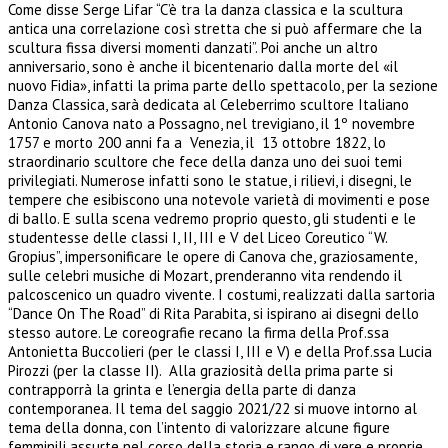
Come disse Serge Lifar “C’è tra la danza classica e la scultura
antica una correlazione così stretta che si può affermare che la
scultura fissa diversi momenti danzati”. Poi anche un altro
anniversario, sono è anche il bicentenario dalla morte del «il
nuovo Fidia», infatti la prima parte dello spettacolo, per la sezione
Danza Classica, sarà dedicata al Celeberrimo scultore Italiano
Antonio Canova nato a Possagno, nel trevigiano, il 1º novembre
1757 e morto 200 anni fa a Venezia, il 13 ottobre 1822, lo
straordinario scultore che fece della danza uno dei suoi temi
privilegiati.
Numerose infatti sono le statue, i rilievi, i disegni, le
tempere che esibiscono una notevole varietà di movimenti e pose
di ballo. E sulla scena vedremo proprio questo, gli studenti e le
studentesse delle classi I, II, III e V del Liceo Coreutico “W.
Gropius”, impersonificare le opere di Canova che, graziosamente,
sulle celebri musiche di Mozart, prenderanno vita rendendo il
palcoscenico un quadro vivente. I costumi, realizzati dalla sartoria
“Dance On The Road” di Rita Parabita, si ispirano ai disegni dello
stesso autore. Le coreografie recano la firma della Prof.ssa
Antonietta Buccolieri (per le classi I, III e V) e della Prof.ssa Lucia
Pirozzi (per la classe II). Alla graziosità della prima parte si
contrapporrà la grinta e l’energia della parte di danza
contemporanea. Il tema del saggio 2021/22 si muove intorno al
tema della donna, con l’intento di valorizzare alcune figure
femminili assurte nel corso della storia e rango di vere e proprie