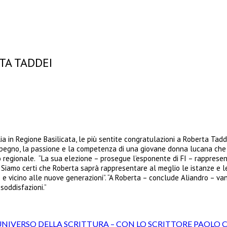
TA TADDEI
ia in Regione Basilicata, le più sentite congratulazioni a Roberta Tadd
’impegno, la passione e la competenza di una giovane donna lucana che 
iglio regionale. “La sua elezione – prosegue l’esponente di FI – rappres
. Siamo certi che Roberta saprà rappresentare al meglio le istanze e l
 vicino alle nuove generazioni”. “A Roberta – conclude Aliandro – vann
 soddisfazioni.”
UNIVERSO DELLA SCRITTURA – CON LO SCRITTORE PAOLO 