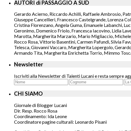
AUTORI di PASSAGGIO A SUD
Gerardo Acierno, Riccardo Achilli, Raffaele Ambrosio, Pat
Giuseppe Cancellieri, Francesco Castelgrande, Lorenza Col
Cristina Florenzano, Angela Guma, Emanuele Labanchi, Luci
Geronimo, Domenico Friolo, Francesca Iacovino, Lidia Lavec
Marotta, Margherita Marzario, Mario Migliaccio, Michele 
Rocco Rosa, Vittorio Basentini, Carmen Pafundi, Silvia Fav
Telesca, Giovanni Vaccaro, Margherita Lopergolo, Gerardo L
Armando Tita, Margherita Enrichetta Torrio, Mimmo Toscano
Newsletter
Iscriviti alla Newsletter di Talenti Lucani e resta sempre ag
CHI SIAMO
Giornale di Blogger Lucani
Dir. Resp. Rocco Rosa
Coordinamento: Ida Leone
Coordinatore pagine culturali: Leonardo Pisani