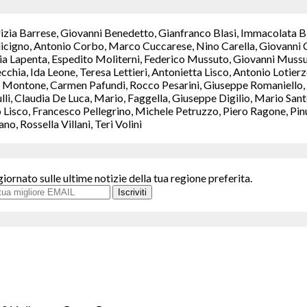
rizia Barrese, Giovanni Benedetto, Gianfranco Blasi, Immacolata B
icigno, Antonio Corbo, Marco Cuccarese, Nino Carella, Giovanni C
a Lapenta, Espedito Moliterni, Federico Mussuto, Giovanni Mussut
chia, Ida Leone, Teresa Lettieri, Antonietta Lisco, Antonio Lotie
Montone, Carmen Pafundi, Rocco Pesarini, Giuseppe Romaniello, M
ulli, Claudia De Luca, Mario, Faggella, Giuseppe Digilio, Mario S
isco, Francesco Pellegrino, Michele Petruzzo, Piero Ragone, Pinuc
, Rossella Villani, Teri Volini
giornato sulle ultime notizie della tua regione preferita.
Iscriviti