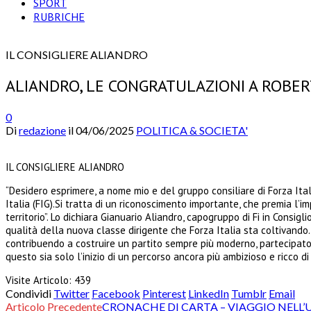
SPORT
RUBRICHE
IL CONSIGLIERE ALIANDRO
ALIANDRO, LE CONGRATULAZIONI A ROBER
0
Di
redazione
il
04/06/2025
POLITICA & SOCIETA'
IL CONSIGLIERE ALIANDRO
“Desidero esprimere, a nome mio e del gruppo consiliare di Forza Ital
Italia (FIG).Si tratta di un riconoscimento importante, che premia l
territorio”. Lo dichiara Gianuario Aliandro, capogruppo di Fi in Cons
qualità della nuova classe dirigente che Forza Italia sta coltivando
contribuendo a costruire un partito sempre più moderno, partecipato e
questo sia solo l’inizio di un percorso ancora più ambizioso e ricco di
Visite Articolo:
439
Condividi
Twitter
Facebook
Pinterest
LinkedIn
Tumblr
Email
Articolo Precedente
CRONACHE DI CARTA – VIAGGIO NELL’