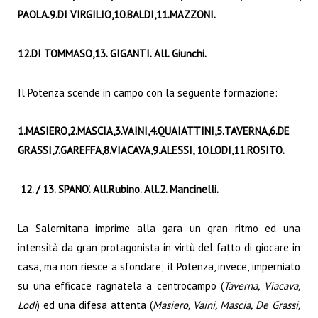
PAOLA.9.DI VIRGILIO,10.BALDI,11.MAZZONI.
12.DI TOMMASO,13. GIGANTI. All. Giunchi.
Il Potenza scende in campo con la seguente formazione:
1.MASIERO,2.MASCIA,3.VAINI,4.QUAIATTINI,5.TAVERNA,6.DE
GRASSI,
7.GAREFFA,8.VIACAVA,9.ALESSI, 10.LODI,11.ROSITO.
12.
/ 13. SPANO’. All.Rubino. All.2. Mancinelli.
La Salernitana imprime alla gara un gran ritmo ed una
intensità da gran protagonista in virtù del fatto di giocare in
casa, ma non riesce a sfondare; il Potenza, invece, imperniato
su una efficace ragnatela a centrocampo (
Taverna, Viacava,
Lodi
) ed una difesa attenta (
Masiero, Vaini, Mascia, De Grassi,