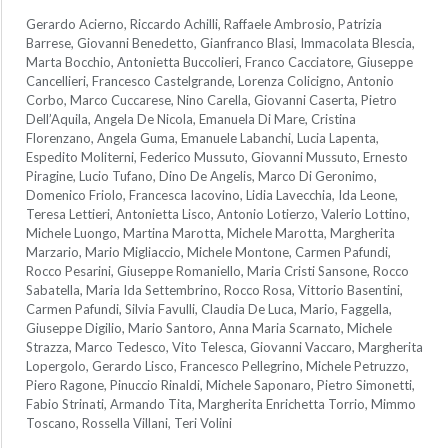
Gerardo Acierno, Riccardo Achilli, Raffaele Ambrosio, Patrizia
Barrese, Giovanni Benedetto, Gianfranco Blasi, Immacolata Blescia,
Marta Bocchio, Antonietta Buccolieri, Franco Cacciatore, Giuseppe
Cancellieri, Francesco Castelgrande, Lorenza Colicigno, Antonio
Corbo, Marco Cuccarese, Nino Carella, Giovanni Caserta, Pietro
Dell’Aquila, Angela De Nicola, Emanuela Di Mare, Cristina
Florenzano, Angela Guma, Emanuele Labanchi, Lucia Lapenta,
Espedito Moliterni, Federico Mussuto, Giovanni Mussuto, Ernesto
Piragine, Lucio Tufano, Dino De Angelis, Marco Di Geronimo,
Domenico Friolo, Francesca Iacovino, Lidia Lavecchia, Ida Leone,
Teresa Lettieri, Antonietta Lisco, Antonio Lotierzo, Valerio Lottino,
Michele Luongo, Martina Marotta, Michele Marotta, Margherita
Marzario, Mario Migliaccio, Michele Montone, Carmen Pafundi,
Rocco Pesarini, Giuseppe Romaniello, Maria Cristi Sansone, Rocco
Sabatella, Maria Ida Settembrino, Rocco Rosa, Vittorio Basentini,
Carmen Pafundi, Silvia Favulli, Claudia De Luca, Mario, Faggella,
Giuseppe Digilio, Mario Santoro, Anna Maria Scarnato, Michele
Strazza, Marco Tedesco, Vito Telesca, Giovanni Vaccaro, Margherita
Lopergolo, Gerardo Lisco, Francesco Pellegrino, Michele Petruzzo,
Piero Ragone, Pinuccio Rinaldi, Michele Saponaro, Pietro Simonetti,
Fabio Strinati, Armando Tita, Margherita Enrichetta Torrio, Mimmo
Toscano, Rossella Villani, Teri Volini