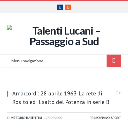
Facebook
RSS
Menu navigazione
Amarcord : 28 aprile 1963-La rete di
0
Rosito ed il salto del Potenza in serie B.
DI
VITTORIO BASENTINI
IL
27/04/2020
PRIMO PIANO
,
SPORT