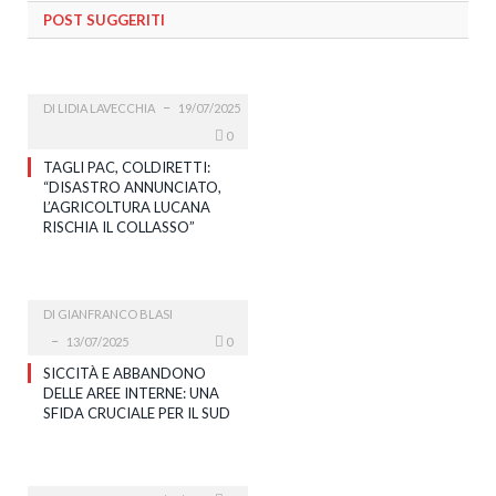
POST SUGGERITI
DI
LIDIA LAVECCHIA
19/07/2025
0
TAGLI PAC, COLDIRETTI:
“DISASTRO ANNUNCIATO,
L’AGRICOLTURA LUCANA
RISCHIA IL COLLASSO”
DI
GIANFRANCO BLASI
13/07/2025
0
SICCITÀ E ABBANDONO
DELLE AREE INTERNE: UNA
SFIDA CRUCIALE PER IL SUD