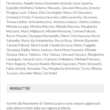
Florenzano, Angela Guma, Emanuele Labanchi, Lucia Lapenta,
Espedito Moliterni, Federico Mussuto, Giovanni Mussuto, Ernesto
Piragine, Lucio Tufano, Dino De Angelis, Marco Di Geronimo,
Domenico Friolo, Francesca Iacovino, Lidia Lavecchia, Ida Leone,
Teresa Lettieri, Antonietta Lisco, Antonio Lotierzo, Valerio Lottino,
Michele Luongo, Martina Marotta, Michele Marotta, Margherita
Marzario, Mario Migliaccio, Michele Montone, Carmen Pafundi,
Rocco Pesarini, Giuseppe Romaniello, Maria Cristi Sansone, Rocco
Sabatella, Maria Ida Settembrino, Rocco Rosa, Vittorio Basentini,
Carmen Pafundi, Silvia Favulli, Claudia De Luca, Mario, Faggella,
Giuseppe Digilio, Mario Santoro, Anna Maria Scarnato, Michele
Strazza, Marco Tedesco, Vito Telesca, Giovanni Vaccaro, Margherita
Lopergolo, Gerardo Lisco, Francesco Pellegrino, Michele Petruzzo,
Piero Ragone, Pinuccio Rinaldi, Michele Saponaro, Pietro Simonetti,
Fabio Strinati, Armando Tita, Margherita Enrichetta Torrio, Mimmo
Toscano, Rossella Villani, Teri Volini
NEWSLETTER
Iscriviti alla Newsletter di Talenti Lucani e resta sempre aggiornato
sulle ultime notizie della tua regione preferita.