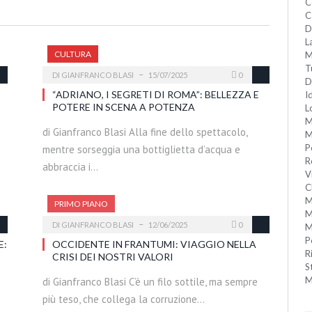
C
C
D
L
CULTURA
M
T
DI
GIANFRANCO BLASI
15/07/2025
0
D
“ADRIANO, I SEGRETI DI ROMA”: BELLEZZA E
I
POTERE IN SCENA A POTENZA
L
M
di Gianfranco Blasi Alla fine dello spettacolo,
M
P
mentre sorseggia una bottiglietta d’acqua e
R
abbraccia i…
V
C
M
PRIMO PIANO
M
DI
GIANFRANCO BLASI
12/06/2025
0
M
P
E:
OCCIDENTE IN FRANTUMI: VIAGGIO NELLA
R
CRISI DEI NOSTRI VALORI
S
M
di Gianfranco Blasi C’è un filo sottile, ma sempre
più teso, che collega la corruzione…