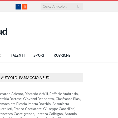
Facebook
RSS
TALENTI
SPORT
RUBRICHE
AUTORI DI PASSAGGIO A SUD
erardo Acierno, Riccardo Achilli, Raffaele Ambrosio,
atrizia Barrese, Giovanni Benedetto, Gianfranco Blasi,
mmacolata Blescia, Marta Bocchio, Antonietta
uccolieri, Franco Cacciatore, Giuseppe Cancellieri,
rancesco Castelgrande, Lorenza Colicigno, Antonio