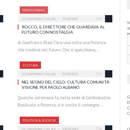
PRIMO PIANO
DI
GIANFRANCO BLASI
27/05/2025
0
I
ROCCO, IL DIRETTORE CHE GUARDAVA AL
a
FUTURO CON NOSTALGIA
p
di Gianfranco Blasi C’era una volta una Potenza
che credeva nel futuro. Che si specchiava,…
CULTURA
DI
GIANFRANCO BLASI
23/05/2025
0
NEL SEGNO DEL CIELO: CULTURA COMUNITÀ
VISIONE PER PAOLO ALBANO
G
Qualche settimana fa, nella sede di Confindustria
D
Basilicata a Potenza, si è svolto il convegno…
C
C
POLITICA & SOCIETA'
Q
DI
GIANFRANCO BLASI
20/05/2025
0