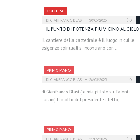
CULTURA
DI
GIANFRANCO BLASI
30/05/2025
0
IL PUNTO DI POTENZA PIÙ VICINO AL CIELO
Il cantiere della cattedrale è il luogo in cui le
esigenze spirituali si incontrano con…
PRIMO PIANO
DI
GIANFRANCO BLASI
26/05/2025
0
di Gianfranco Blasi (le mie pillole su Talenti
Lucani) Il motto del presidente eletto,…
PRIMO PIANO
DI
GIANFRANCO BLASI
21/05/2025
0