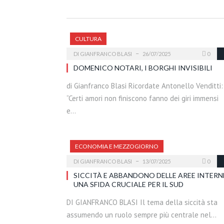
CULTURA
DI
GIANFRANCO BLASI
26/07/2025
0
DOMENICO NOTARI, I BORGHI INVISIBILI
di Gianfranco Blasi Ricordate Antonello Venditti:
“Certi amori non finiscono fanno dei giri immensi
e…
ECONOMIA E MEZZOGIORNO
DI
GIANFRANCO BLASI
13/07/2025
0
SICCITÀ E ABBANDONO DELLE AREE INTERN
UNA SFIDA CRUCIALE PER IL SUD
DI GIANFRANCO BLASI Il tema della siccità sta
assumendo un ruolo sempre più centrale nel…