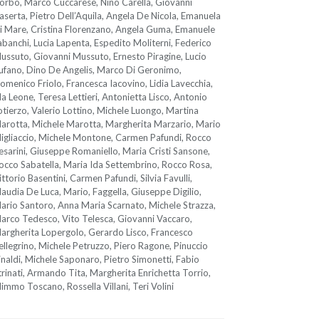
orbo, Marco Cuccarese, Nino Carella, Giovanni
aserta, Pietro Dell’Aquila, Angela De Nicola, Emanuela
i Mare, Cristina Florenzano, Angela Guma, Emanuele
abanchi, Lucia Lapenta, Espedito Moliterni, Federico
ussuto, Giovanni Mussuto, Ernesto Piragine, Lucio
ufano, Dino De Angelis, Marco Di Geronimo,
omenico Friolo, Francesca Iacovino, Lidia Lavecchia,
da Leone, Teresa Lettieri, Antonietta Lisco, Antonio
otierzo, Valerio Lottino, Michele Luongo, Martina
arotta, Michele Marotta, Margherita Marzario, Mario
igliaccio, Michele Montone, Carmen Pafundi, Rocco
esarini, Giuseppe Romaniello, Maria Cristi Sansone,
occo Sabatella, Maria Ida Settembrino, Rocco Rosa,
ittorio Basentini, Carmen Pafundi, Silvia Favulli,
laudia De Luca, Mario, Faggella, Giuseppe Digilio,
ario Santoro, Anna Maria Scarnato, Michele Strazza,
arco Tedesco, Vito Telesca, Giovanni Vaccaro,
argherita Lopergolo, Gerardo Lisco, Francesco
ellegrino, Michele Petruzzo, Piero Ragone, Pinuccio
inaldi, Michele Saponaro, Pietro Simonetti, Fabio
trinati, Armando Tita, Margherita Enrichetta Torrio,
immo Toscano, Rossella Villani, Teri Volini