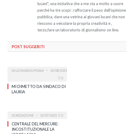
lucani", una iniziativa che a me sta a molto a cuore
perchè ha tre scopi : rafforzare il peso dell'opinione
pubblica, dare una vetrina ai giovani lucani che non
riescono a veicolare la propria creatività e ,
terzo,fare un laboratorio di giornalismo on line.
POST SUGGERITI
DI
LEONARDO PISANI
01/08/2025
0
MI DIMETTO DA SINDACO DI
LAURIA
DI
REDAZIONE
31/07/2025
0
CENTRALE DEL MERCURE:
INCOSTITUZIONALE LA