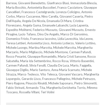
Barrese, Giovanni Benedetto, Gianfranco Blasi, Immacolata Blescia,
Marta Bocchio, Antonietta Buccolieri, Franco Cacciatore, Giuseppe
Cancellieri, Francesco Castelgrande, Lorenza Colicigno, Antonio
Corbo, Marco Cuccarese, Nino Carella, Giovanni Caserta, Pietro
Dell’Aquila, Angela De Nicola, Emanuela Di Mare, Cristina
Florenzano, Angela Guma, Emanuele Labanchi, Lucia Lapenta,
Espedito Moliterni, Federico Mussuto, Giovanni Mussuto, Ernesto
Piragine, Lucio Tufano, Dino De Angelis, Marco Di Geronimo,
Domenico Friolo, Francesca Iacovino, Lidia Lavecchia, Ida Leone,
Teresa Lettieri, Antonietta Lisco, Antonio Lotierzo, Valerio Lottino,
Michele Luongo, Martina Marotta, Michele Marotta, Margherita
Marzario, Mario Migliaccio, Michele Montone, Carmen Pafundi,
Rocco Pesarini, Giuseppe Romaniello, Maria Cristi Sansone, Rocco
Sabatella, Maria Ida Settembrino, Rocco Rosa, Vittorio Basentini,
Carmen Pafundi, Silvia Favulli, Claudia De Luca, Mario, Faggella,
Giuseppe Digilio, Mario Santoro, Anna Maria Scarnato, Michele
Strazza, Marco Tedesco, Vito Telesca, Giovanni Vaccaro, Margherita
Lopergolo, Gerardo Lisco, Francesco Pellegrino, Michele Petruzzo,
Piero Ragone, Pinuccio Rinaldi, Michele Saponaro, Pietro Simonetti,
Fabio Strinati, Armando Tita, Margherita Enrichetta Torrio, Mimmo
Toscano, Rossella Villani, Teri Volini