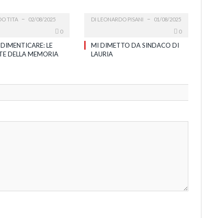
O TITA
02/08/2025
DI
LEONARDO PISANI
01/08/2025
0
0
 DIMENTICARE: LE
MI DIMETTO DA SINDACO DI
TE DELLA MEMORIA
LAURIA