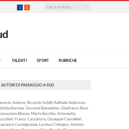
Facebook
RSS
TALENTI
SPORT
RUBRICHE
AUTORI DI PASSAGGIO A SUD
erardo Acierno, Riccardo Achilli, Raffaele Ambrosio,
atrizia Barrese, Giovanni Benedetto, Gianfranco Blasi,
mmacolata Blescia, Marta Bocchio, Antonietta
uccolieri, Franco Cacciatore, Giuseppe Cancellieri,
rancesco Castelgrande, Lorenza Colicigno, Antonio