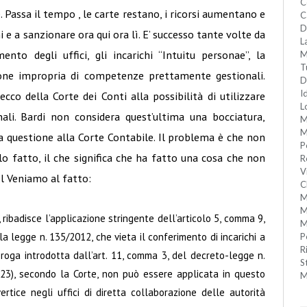
C
Passa il tempo , le carte restano, i ricorsi aumentano e
C
D
i e a sanzionare ora qui ora lì. E’ successo tante volte da
L
ento degli uffici, gli incarichi “Intuitu personae”, la
M
T
azione impropria di competenze prettamente gestionali.
D
I
co della Corte dei Conti alla possibilità di utilizzare
L
nali. Bardi non considera quest’ultima una bocciatura,
M
M
la questione alla Corte Contabile. Il problema è che non
P
lo fatto, il che significa che ha fatto una cosa che non
R
V
l Veniamo al fatto:
C
M
M
, ribadisce l’applicazione stringente dell’articolo 5, comma 9,
M
a legge n. 135/2012, che vieta il conferimento di incarichi a
P
R
roga introdotta dall’art. 11, comma 3, del decreto-legge n.
S
23), secondo la Corte, non può essere applicata in questo
M
rtice negli uffici di diretta collaborazione delle autorità