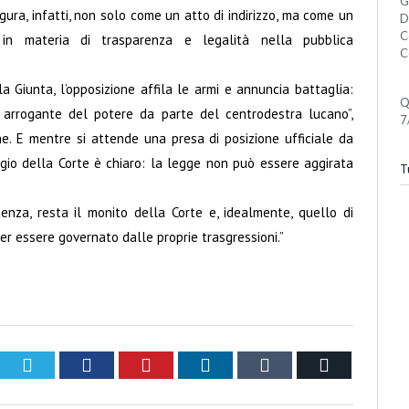
G
figura, infatti, non solo come un atto di indirizzo, ma come un
D
C
 in materia di trasparenza e legalità nella pubblica
C
la Giunta, l’opposizione affila le armi e annuncia battaglia:
Q
 arrogante del potere da parte del centrodestra lucano”,
7
ne. E mentre si attende una presa di posizione ufficiale da
gio della Corte è chiaro: la legge non può essere aggirata
Tu
denza, resta il monito della Corte e, idealmente, quello di
per essere governato dalle proprie trasgressioni.”
Twitter
Facebook
Pinterest
LinkedIn
Tumblr
Email