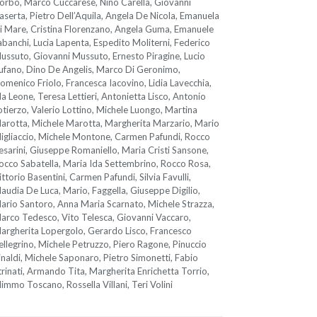
orbo, Marco Cuccarese, Nino Carella, Giovanni
aserta, Pietro Dell’Aquila, Angela De Nicola, Emanuela
i Mare, Cristina Florenzano, Angela Guma, Emanuele
abanchi, Lucia Lapenta, Espedito Moliterni, Federico
ussuto, Giovanni Mussuto, Ernesto Piragine, Lucio
ufano, Dino De Angelis, Marco Di Geronimo,
omenico Friolo, Francesca Iacovino, Lidia Lavecchia,
da Leone, Teresa Lettieri, Antonietta Lisco, Antonio
otierzo, Valerio Lottino, Michele Luongo, Martina
arotta, Michele Marotta, Margherita Marzario, Mario
igliaccio, Michele Montone, Carmen Pafundi, Rocco
esarini, Giuseppe Romaniello, Maria Cristi Sansone,
occo Sabatella, Maria Ida Settembrino, Rocco Rosa,
ittorio Basentini, Carmen Pafundi, Silvia Favulli,
laudia De Luca, Mario, Faggella, Giuseppe Digilio,
ario Santoro, Anna Maria Scarnato, Michele Strazza,
arco Tedesco, Vito Telesca, Giovanni Vaccaro,
argherita Lopergolo, Gerardo Lisco, Francesco
ellegrino, Michele Petruzzo, Piero Ragone, Pinuccio
inaldi, Michele Saponaro, Pietro Simonetti, Fabio
trinati, Armando Tita, Margherita Enrichetta Torrio,
immo Toscano, Rossella Villani, Teri Volini