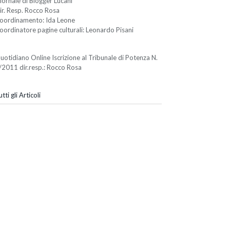
iornale di Blogger Lucani
ir. Resp. Rocco Rosa
oordinamento: Ida Leone
oordinatore pagine culturali: Leonardo Pisani
uotidiano Online Iscrizione al Tribunale di Potenza N.
/2011 dir.resp.: Rocco Rosa
tti gli Articoli