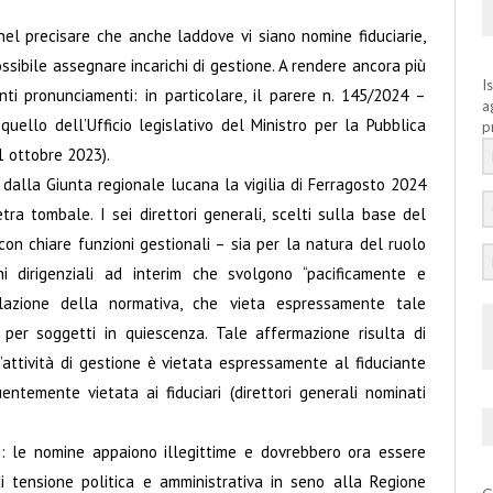
nel precisare che anche laddove vi siano nomine fiduciarie,
sibile assegnare incarichi di gestione. A rendere ancora più
I
nti pronunciamenti: in particolare, il parere n. 145/2024 –
a
uello dell’Ufficio legislativo del Ministro per la Pubblica
p
 ottobre 2023).
dalla Giunta regionale lucana la vigilia di Ferragosto 2024
tra tombale. I sei direttori generali, scelti sulla base del
i con chiare funzioni gestionali – sia per la natura del ruolo
chi dirigenziali ad interim che svolgono “pacificamente e
iolazione della normativa, che vieta espressamente tale
i per soggetti in quiescenza. Tale affermazione risulta di
’attività di gestione è vietata espressamente al fiduciante
ntemente vietata ai fiduciari (direttori generali nominati
i: le nomine appaiono illegittime e dovrebbero ora essere
 tensione politica e amministrativa in seno alla Regione