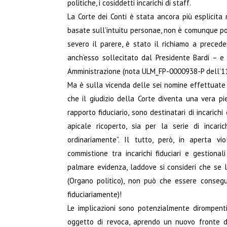
politiche, i cosiddetti incarichi di staff.
La Corte dei Conti è stata ancora più esplicita 
basate sull’intuitu personae, non è comunque pos
severo il parere, è stato il richiamo a precede
anch’esso sollecitato dal Presidente Bardi – e q
Amministrazione (nota ULM_FP-0000938-P dell’11
Ma è sulla vicenda delle sei nomine effettuate 
che il giudizio della Corte diventa una vera pie
rapporto fiduciario, sono destinatari di incarich
apicale ricoperto, sia per la serie di incari
ordinariamente”. Il tutto, però, in aperta v
commistione tra incarichi fiduciari e gestional
palmare evidenza, laddove si consideri che se l
(Organo politico), non può che essere consegue
fiduciariamente)!
Le implicazioni sono potenzialmente dirompent
oggetto di revoca, aprendo un nuovo fronte di