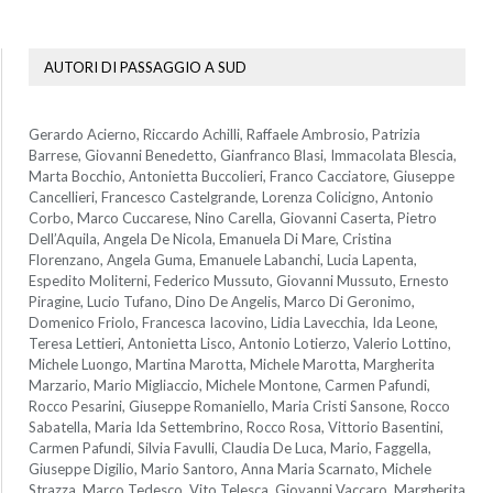
AUTORI DI PASSAGGIO A SUD
Gerardo Acierno, Riccardo Achilli, Raffaele Ambrosio, Patrizia
Barrese, Giovanni Benedetto, Gianfranco Blasi, Immacolata Blescia,
Marta Bocchio, Antonietta Buccolieri, Franco Cacciatore, Giuseppe
Cancellieri, Francesco Castelgrande, Lorenza Colicigno, Antonio
Corbo, Marco Cuccarese, Nino Carella, Giovanni Caserta, Pietro
Dell’Aquila, Angela De Nicola, Emanuela Di Mare, Cristina
Florenzano, Angela Guma, Emanuele Labanchi, Lucia Lapenta,
Espedito Moliterni, Federico Mussuto, Giovanni Mussuto, Ernesto
Piragine, Lucio Tufano, Dino De Angelis, Marco Di Geronimo,
Domenico Friolo, Francesca Iacovino, Lidia Lavecchia, Ida Leone,
Teresa Lettieri, Antonietta Lisco, Antonio Lotierzo, Valerio Lottino,
Michele Luongo, Martina Marotta, Michele Marotta, Margherita
Marzario, Mario Migliaccio, Michele Montone, Carmen Pafundi,
Rocco Pesarini, Giuseppe Romaniello, Maria Cristi Sansone, Rocco
Sabatella, Maria Ida Settembrino, Rocco Rosa, Vittorio Basentini,
Carmen Pafundi, Silvia Favulli, Claudia De Luca, Mario, Faggella,
Giuseppe Digilio, Mario Santoro, Anna Maria Scarnato, Michele
Strazza, Marco Tedesco, Vito Telesca, Giovanni Vaccaro, Margherita