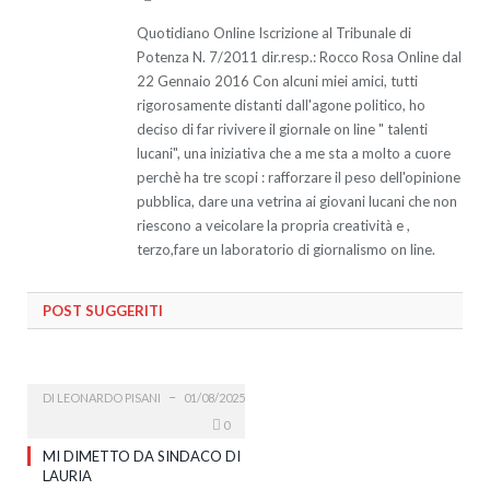
Quotidiano Online Iscrizione al Tribunale di
Potenza N. 7/2011 dir.resp.: Rocco Rosa Online dal
22 Gennaio 2016 Con alcuni miei amici, tutti
rigorosamente distanti dall'agone politico, ho
deciso di far rivivere il giornale on line " talenti
lucani", una iniziativa che a me sta a molto a cuore
perchè ha tre scopi : rafforzare il peso dell'opinione
pubblica, dare una vetrina ai giovani lucani che non
riescono a veicolare la propria creatività e ,
terzo,fare un laboratorio di giornalismo on line.
POST SUGGERITI
DI
LEONARDO PISANI
01/08/2025
0
MI DIMETTO DA SINDACO DI
LAURIA