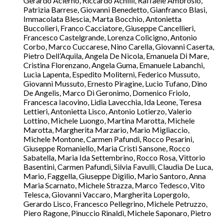
Gerardo Acierno, Riccardo Achilli, Raffaele Ambrosio,
Patrizia Barrese, Giovanni Benedetto, Gianfranco Blasi,
Immacolata Blescia, Marta Bocchio, Antonietta
Buccolieri, Franco Cacciatore, Giuseppe Cancellieri,
Francesco Castelgrande, Lorenza Colicigno, Antonio
Corbo, Marco Cuccarese, Nino Carella, Giovanni Caserta,
Pietro Dell’Aquila, Angela De Nicola, Emanuela Di Mare,
Cristina Florenzano, Angela Guma, Emanuele Labanchi,
Lucia Lapenta, Espedito Moliterni, Federico Mussuto,
Giovanni Mussuto, Ernesto Piragine, Lucio Tufano, Dino
De Angelis, Marco Di Geronimo, Domenico Friolo,
Francesca Iacovino, Lidia Lavecchia, Ida Leone, Teresa
Lettieri, Antonietta Lisco, Antonio Lotierzo, Valerio
Lottino, Michele Luongo, Martina Marotta, Michele
Marotta, Margherita Marzario, Mario Migliaccio,
Michele Montone, Carmen Pafundi, Rocco Pesarini,
Giuseppe Romaniello, Maria Cristi Sansone, Rocco
Sabatella, Maria Ida Settembrino, Rocco Rosa, Vittorio
Basentini, Carmen Pafundi, Silvia Favulli, Claudia De Luca,
Mario, Faggella, Giuseppe Digilio, Mario Santoro, Anna
Maria Scarnato, Michele Strazza, Marco Tedesco, Vito
Telesca, Giovanni Vaccaro, Margherita Lopergolo,
Gerardo Lisco, Francesco Pellegrino, Michele Petruzzo,
Piero Ragone, Pinuccio Rinaldi, Michele Saponaro, Pietro