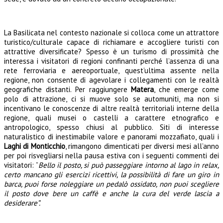
La Basilicata nel contesto nazionale si colloca come un attrattore
turistico/culturale capace di richiamare e accogliere turisti con
attrattive diversificate? Spesso è un turismo di prossimità che
interessa i visitatori di regioni confinanti perché l’assenza di una
rete ferroviaria e aereoportuale, quest’ultima assente nella
regione, non consente di agevolare i collegamenti con le realtà
geografiche distanti. Per raggiungere
Matera
, che emerge come
polo di attrazione, ci si muove solo se automuniti, ma non si
incentivano le conoscenze di altre realtà territoriali interne della
regione, quali musei o castelli a carattere etnografico e
antropologico, spesso chiusi al pubblico. Siti di interesse
naturalistico di inestimabile valore e panorami mozzafiato, quali i
Laghi di Monticchio
, rimangono dimenticati per diversi mesi all’anno
per poi risvegliarsi nella pausa estiva con i seguenti commenti dei
visitatori: ”
Bello il posto, si può passeggiare intorno al lago in relax,
certo mancano gli esercizi ricettivi, la possibilità di fare un giro in
barca, puoi forse noleggiare un pedalò ossidato, non puoi scegliere
il posto dove bere un caffè e anche la cura del verde lascia a
desiderare”.