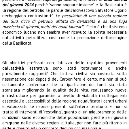
dei giovani 2024
perchè “sanno sognare insieme” e la Basilicata è
la regione del petrolio, le parole dell’arcivescovo Salvatore Ligorio
riecheggiano contrastanti:”
Le peculiarità di una piccola regione
del Sud, ricca di petrolio, afflitta da denatalità e da una fuga
massiccia di giovani, molti dei quali laureati”.
Certo è che il sistema
economico lucano non sembra aver ricevuto la spinta necessaria
dall’attività petrolifera così come la promozione dell’immagine
della Basilicata.
Gli obiettivi prefissati con l’utilizzo delle royalties provenienti
dall’attività estrattiva sono stati totalmente o anche
parzialmente raggiunti?
Che l’intera civiltà sia costruita sulla
riesumazione dei depositi del Carbonifero è certo, ma non si può
certamente confermare che la ripartizione dei fondi sia stata
stanziata migliorando la qualità della vita, realizzando nuove
infrastrutture per garantire a livello di viabilità i collegamenti
essenziali e l’accessibilità della regione, riqualificato i centri urbani
e valorizzato le risorse presenti sull’intero territorio. E non si
tratta di interventi di “restyling”, quanto di un miglioramento delle
condizioni socio economiche delle popolazioni, perché se i giovani
emigrano nelle diverse regioni d’Italia, per non fare più ritorno in
sede, è dovuto ad un concreto declino occupazionale.