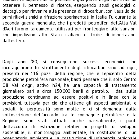
ottenere il permesso di ricerca, eseguendo studi geologici di
dettaglio per rinvenire alla presenza di idrocarburi, con l’ausilio dei
primi rilievi sismici a rifrazione sperimentati in Italia.
Fu durante la
seconda guerra mondiale, che i prodotti petroliferi dell’Alta Val
d’Agri furono largamente utilizzati per fronteggiare alle sanzioni
che impedivano allo Stato italiano di fruire di importazioni
dall’estero.
Dagli anni ‘80, si conseguirono successi economici che
incoraggiarono lo sfruttamento degli idrocarburi sino ad oggi,
presenti nei 116 pozzi della regione, che è l’epicentro della
produzione petrolifera nazionale, basti pensare che il solo Centro
Oli Val d’Agri, attivo h24, ha una capacità di trattamento
giornaliero pari a circa 150.000 barili di petrolio.
I dati sulla
produzione continuano ad essere positivi e in linea con le
previsioni, tuttavia per ciò che attiene gli aspetti ambientali e
sociali, le perplessità sono molte e ci si domanda: dalla
sottoscrizione dell’accordo tra le compagnie petrolifere e la
Regione, sono stati attuati, anche parzialmente, i punti
dell’accordo di estrazione relativi ai progetti di sviluppo
sostenibile, il monitoraggio ambientale, la costituzione di un
osservatorio ambientale, la costituzione di un’agenzia regionale