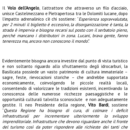
Il
Volo dell’Angelo
, l’attrattore che attraverso un filo d’acciaio,
unisce Castelmezzano e Pietrapertosa tra le Dolomiti lucane, dopo
l’impatto adrenalinico c’è chi sostiene: ”
Esperienza sopravvalutata,
per 2 minuti il biglietto è eccessivo, la disorganizzazione è tanta, la
strada è impervia e bisogna recarsi sul posto con il serbatoio pieno,
perché mancano i distributori in zona. Lucani, brava gente, fanno
tenerezza ma, ancora non conoscono il mondo”.
Evidentemente bisogna ancora investire dal punto di vista turistico
e non soltanto riguardo allo sfruttamento degli idrocarburi, la
Basilicata possiede un vasto patrimonio di cultura immateriale –
sagre, feste, rievocazioni storiche – che andrebbe supportata
economicamente, coinvolgendo le piccole realtà locali,
consentendo di valorizzare le tradizioni esistenti, incentivando la
conoscenza delle numerose ricchezze paesaggistiche e le
opportunità culturali talvolta sconosciute e non adeguatamente
gestite.
Il neo Presidente della regione,
Vito Bardi
, sostiene
“
Questa Regione ha bisogno di cura, di colmare i deficit
infrastrutturali per incrementare ulteriormente lo sviluppo
imprenditoriale. Infrastrutture che devono riguardare anche il fronte
del turismo così da poter rispondere alle richieste dei tanti che