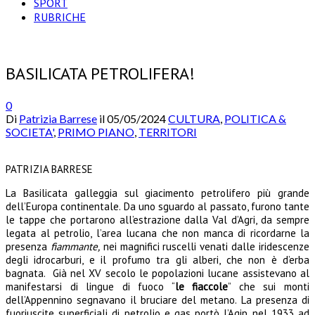
SPORT
RUBRICHE
BASILICATA PETROLIFERA!
0
Di
Patrizia Barrese
il
05/05/2024
CULTURA
,
POLITICA &
SOCIETA'
,
PRIMO PIANO
,
TERRITORI
PATRIZIA BARRESE
La Basilicata galleggia sul giacimento petrolifero più grande
dell’Europa continentale. Da uno sguardo al passato, furono tante
le tappe che portarono all’estrazione dalla Val d’Agri, da sempre
legata al petrolio, l’area lucana che non manca di ricordarne la
presenza
fiammante,
nei magnifici ruscelli venati dalle iridescenze
degli idrocarburi, e il profumo tra gli alberi, che non è d’erba
bagnata.
Già nel XV secolo le popolazioni lucane assistevano al
manifestarsi di lingue di fuoco “
le fiaccole
” che sui monti
dell’Appennino segnavano il bruciare del metano. La presenza di
fuoriuscite superficiali di petrolio e gas portò l’Agip nel 1933 ad