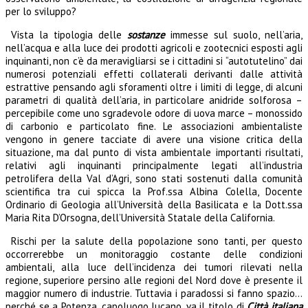
per lo sviluppo?
Vista la tipologia delle
sostanze
immesse sul suolo, nell’aria,
nell’acqua e alla luce dei prodotti agricoli e zootecnici esposti agli
inquinanti, non c’è da meravigliarsi se i cittadini si “autotutelino” dai
numerosi potenziali effetti collaterali derivanti dalle attività
estrattive pensando agli sforamenti oltre i limiti di legge, di alcuni
parametri di qualità dell’aria, in particolare anidride solforosa –
percepibile come uno sgradevole odore di uova marce – monossido
di carbonio e particolato fine.
Le associazioni ambientaliste
vengono in genere tacciate di avere una visione critica della
situazione, ma dal punto di vista ambientale importanti risultati,
relativi agli inquinanti principalmente legati all’industria
petrolifera della Val d’Agri, sono stati sostenuti dalla comunità
scientifica tra cui spicca la Prof.ssa Albina Colella, Docente
Ordinario di Geologia all’Università della Basilicata e la Dott.ssa
Maria Rita D’Orsogna, dell’Università Statale della California.
Rischi per la salute della popolazione sono tanti, per questo
occorrerebbe un monitoraggio costante delle condizioni
ambientali, alla luce dell’incidenza dei tumori rilevati nella
regione, superiore persino alle regioni del Nord dove è presente il
maggior numero di industrie. Tuttavia i paradossi si fanno spazio…
perché se a Potenza, capoluogo lucano, va il titolo di
Città italiana