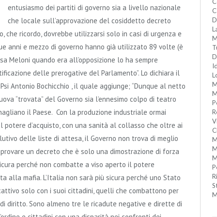
C
entusiasmo dei partiti di governo sia a livello nazionale
C
che locale sull’approvazione del cosiddetto decreto
D
L
, che ricordo, dovrebbe utilizzarsi solo in casi di urgenza e
M
ue anni e mezzo di governo hanno già utilizzato 89 volte (è
T
D
ssa Meloni quando era all’opposizione lo ha sempre
I
cazione delle prerogative del Parlamento”. Lo dichiara il
L
M
Psi Antonio Bochicchio , il quale aggiunge; “Dunque al netto
M
ova “trovata” del Governo sia l’ennesimo colpo di teatro
P
nagliano il Paese. Con la produzione industriale ormai
R
V
 potere d’acquisto, con una sanità al collasso che oltre ai
C
tivo delle liste di attesa, il Governo non trova di meglio
M
M
approvare un decreto che è solo una dimostrazione di forza
M
 sicura perché non combatte a viso aperto il potere
P
R
a alla mafia. L’Italia non sarà più sicura perché uno Stato
S
attivo solo con i suoi cittadini, quelli che combattono per
M
di diritto. Sono almeno tre le ricadute negative e dirette di
ordine e cittadini con una disparità nei confronti dei