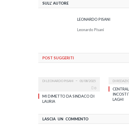
SULL' AUTORE
LEONARDO PISANI
Leonardo Pisani
POST SUGGERITI
DI
LEONARDO PISANI
01/08/2025
DI
REDAZI
0
CENTRAL
INCOSTI
MI DIMETTO DA SINDACO DI
LAGHI
LAURIA
LASCIA UN COMMENTO