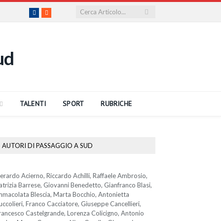
Facebook
RSS
TALENTI
SPORT
RUBRICHE
AUTORI DI PASSAGGIO A SUD
erardo Acierno, Riccardo Achilli, Raffaele Ambrosio,
atrizia Barrese, Giovanni Benedetto, Gianfranco Blasi,
mmacolata Blescia, Marta Bocchio, Antonietta
uccolieri, Franco Cacciatore, Giuseppe Cancellieri,
rancesco Castelgrande, Lorenza Colicigno, Antonio