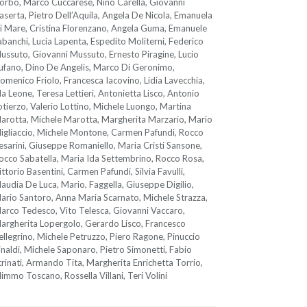
orbo, Marco Cuccarese, Nino Carella, Giovanni
aserta, Pietro Dell’Aquila, Angela De Nicola, Emanuela
i Mare, Cristina Florenzano, Angela Guma, Emanuele
abanchi, Lucia Lapenta, Espedito Moliterni, Federico
ussuto, Giovanni Mussuto, Ernesto Piragine, Lucio
ufano, Dino De Angelis, Marco Di Geronimo,
omenico Friolo, Francesca Iacovino, Lidia Lavecchia,
da Leone, Teresa Lettieri, Antonietta Lisco, Antonio
otierzo, Valerio Lottino, Michele Luongo, Martina
arotta, Michele Marotta, Margherita Marzario, Mario
igliaccio, Michele Montone, Carmen Pafundi, Rocco
esarini, Giuseppe Romaniello, Maria Cristi Sansone,
occo Sabatella, Maria Ida Settembrino, Rocco Rosa,
ittorio Basentini, Carmen Pafundi, Silvia Favulli,
laudia De Luca, Mario, Faggella, Giuseppe Digilio,
ario Santoro, Anna Maria Scarnato, Michele Strazza,
arco Tedesco, Vito Telesca, Giovanni Vaccaro,
argherita Lopergolo, Gerardo Lisco, Francesco
ellegrino, Michele Petruzzo, Piero Ragone, Pinuccio
inaldi, Michele Saponaro, Pietro Simonetti, Fabio
trinati, Armando Tita, Margherita Enrichetta Torrio,
immo Toscano, Rossella Villani, Teri Volini