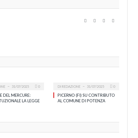
Website
Facebook
Twitter
LinkedIn
ONE
31/07/2025
0
DI
REDAZIONE
31/07/2025
0
E DEL MERCURE:
PICERNO (FI) SU CONTRIBUTO
TUZIONALE LA LEGGE
AL COMUNE DI POTENZA