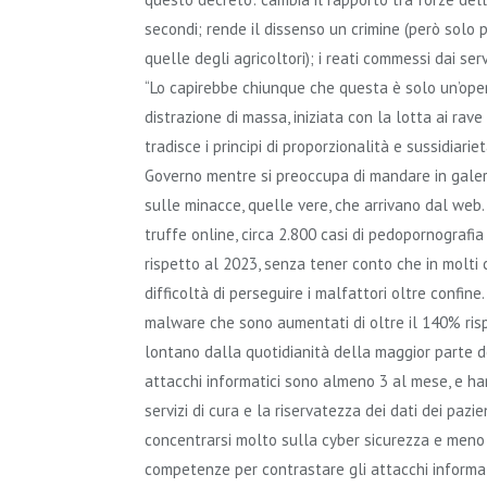
secondi; rende il dissenso un crimine (però solo
quelle degli agricoltori); i reati commessi dai serv
“Lo capirebbe chiunque che questa è solo un’ope
distrazione di massa, iniziata con la lotta ai rav
tradisce i principi di proporzionalità e sussidiari
Governo mentre si preoccupa di mandare in galera
sulle minacce, quelle vere, che arrivano dal web.
truffe online, circa 2.800 casi di pedopornografia 
rispetto al 2023, senza tener conto che in molti 
difficoltà di perseguire i malfattori oltre confi
malware che sono aumentati di oltre il 140% ris
lontano dalla quotidianità della maggior parte dei
attacchi informatici sono almeno 3 al mese, e h
servizi di cura e la riservatezza dei dati dei paz
concentrarsi molto sulla cyber sicurezza e meno 
competenze per contrastare gli attacchi informat