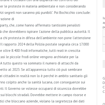
 per le proteste in materia ambientale e non considerando
izi segreti non saranno più punibili”.
Poi Bochicchio conclude:
I
razione di
a
e party, che, come hanno affermato tantissimi penalisti
p
età che dovrebbero ispirare l’azione della pubblica autorità. Il
 chi protesta in difesa dell’ambiente non pone l’attenzione
 Il rapporto 2024 della Polizia postale segnala circa 17.000
e oltre 8.400 frodi informatiche, tutti reati in crescita
casi le piccole frodi online vengono archiviate per la
ne. A tutto questo va sommato il numero di attacchi da
petto al 2023. Se all’apparenza tutto ciò può sembrare
 cittadini in realtà non lo è perché in ambito sanitario gli
G
anno colpito anche la sanità lucana, con conseguenze sui
D
C
ienti. Il Governo se volesse occuparsi di sicurezza dovrebbe
C
sui blocchi stradali. Dovrebbe mettere in campo risorse e
ici che bloccano aziende, violano la segretezza dei dati
Q