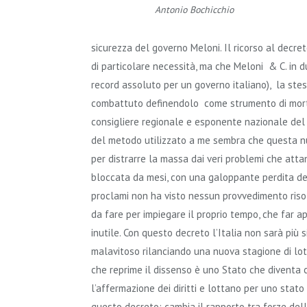
Antonio Bochicchio
sicurezza del governo Meloni. Il ricorso al decreto
di particolare necessità, ma che Meloni & C. in d
record assoluto per un governo italiano), la ste
combattuto definendolo come strumento di mortifi
consigliere regionale e esponente nazionale del 
del metodo utilizzato a me sembra che questa nu
per distrarre la massa dai veri problemi che atta
bloccata da mesi, con una galoppante perdita del
proclami non ha visto nessun provvedimento risolu
da fare per impiegare il proprio tempo, che far 
inutile. Con questo decreto l’Italia non sarà più
malavitoso rilanciando una nuova stagione di lott
che reprime il dissenso è uno Stato che diventa c
l’affermazione dei diritti e lottano per uno stato 
questo decreto: cambia il rapporto tra forze dell’