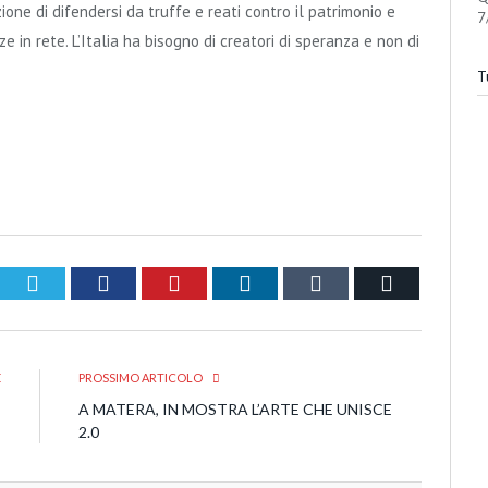
ione di difendersi da truffe e reati contro il patrimonio e
7
 in rete. L’Italia ha bisogno di creatori di speranza e non di
Tu
Twitter
Facebook
Pinterest
LinkedIn
Tumblr
Email
E
PROSSIMO ARTICOLO
I
A MATERA, IN MOSTRA L’ARTE CHE UNISCE
I
2.0