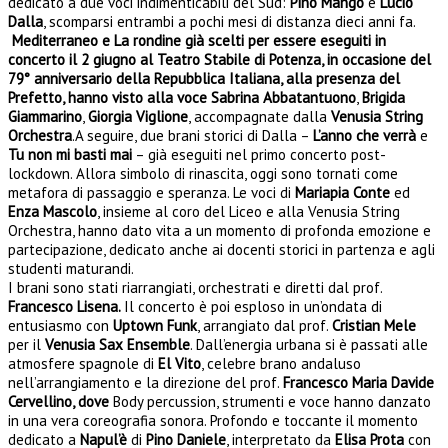
dedicato a due voci indimenticabili del Sud:
Pino Mango
e
Lucio
Dalla
, scomparsi entrambi a pochi mesi di distanza dieci anni fa.
Mediterraneo e La rondine già scelti per essere eseguiti in
concerto il 2 giugno al Teatro Stabile di Potenza, in occasione del
79° anniversario della Repubblica Italiana, alla presenza del
Prefetto, hanno visto alla voce
Sabrina Abbatantuono
,
Brigida
Giammarino
,
Giorgia Viglione
, accompagnate dalla
Venusia String
Orchestra
.
A seguire, due brani storici di Dalla –
L’anno che verrà
e
Tu non mi basti mai
– già eseguiti nel primo concerto post-
lockdown. Allora simbolo di rinascita, oggi sono tornati come
metafora di passaggio e speranza. Le voci di
Mariapia Conte
ed
Enza Mascolo
, insieme al coro del Liceo e alla Venusia String
Orchestra, hanno dato vita a un momento di profonda emozione e
partecipazione, dedicato anche ai docenti storici in partenza e agli
studenti maturandi.
I brani sono stati riarrangiati, orchestrati e diretti dal prof.
Francesco Lisena.
Il concerto è poi esploso in un’ondata di
entusiasmo con
Uptown Funk
, arrangiato dal prof.
Cristian Mele
per il
Venusia Sax Ensemble
. Dall’energia urbana si è passati alle
atmosfere spagnole di
El Vito
, celebre brano andaluso
nell’arrangiamento e la direzione del prof.
Francesco Maria Davide
Cervellino, dove
Body percussion, strumenti e voce hanno danzato
in una vera coreografia sonora.
Profondo e toccante il momento
dedicato a
Napul’è
di
Pino Daniele
, interpretato da
Elisa Prota
con