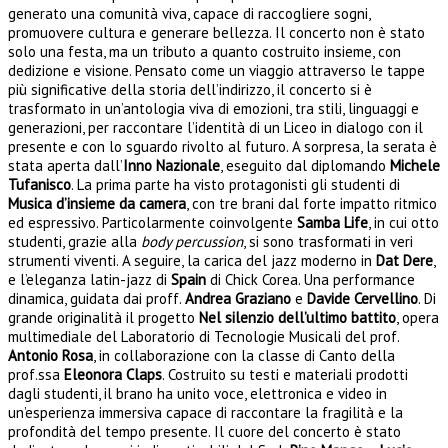
generato una comunità viva, capace di raccogliere sogni,
promuovere cultura e generare bellezza. Il concerto non è stato
solo una festa, ma un tributo a quanto costruito insieme, con
dedizione e visione. Pensato come un viaggio attraverso le tappe
più significative della storia dell’indirizzo, il concerto si è
trasformato in un’antologia viva di emozioni, tra stili, linguaggi e
generazioni, per raccontare l’identità di un Liceo in dialogo con il
presente e con lo sguardo rivolto al futuro.
A sorpresa, la serata è
stata aperta dall’
Inno Nazionale
, eseguito dal diplomando
Michele
Tufanisco
. La prima parte ha visto protagonisti gli studenti di
Musica d’insieme da camera
, con tre brani dal forte impatto ritmico
ed espressivo. Particolarmente coinvolgente
Samba Life
, in cui otto
studenti, grazie alla
body percussion
, si sono trasformati in veri
strumenti viventi. A seguire, la carica del jazz moderno in
Dat Dere
,
e l’eleganza latin-jazz di
Spain
di Chick Corea. Una performance
dinamica, guidata dai proff.
Andrea Graziano
e
Davide Cervellino
. Di
grande originalità il progetto
Nel silenzio dell’ultimo battito
, opera
multimediale del Laboratorio di Tecnologie Musicali del prof.
Antonio Rosa
, in collaborazione con la classe di Canto della
prof.ssa
Eleonora Claps
. Costruito su testi e materiali prodotti
dagli studenti, il brano ha unito voce, elettronica e video in
un’esperienza immersiva capace di raccontare la fragilità e la
profondità del tempo presente. Il cuore del concerto è stato