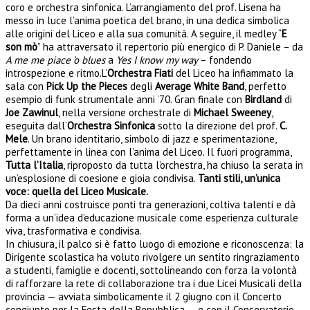
coro e orchestra sinfonica. L’arrangiamento del prof. Lisena ha
messo in luce l’anima poetica del brano, in una dedica simbolica
alle origini del Liceo e alla sua comunità. A seguire, il medley “
E
son mò
” ha attraversato il repertorio più energico di P. Daniele – da
A me me piace ’o blues
a
Yes I know my way
– fondendo
introspezione e ritmo.L’
Orchestra Fiati
del Liceo ha infiammato la
sala con
Pick Up the Pieces
degli
Average White Band
, perfetto
esempio di funk strumentale anni ’70. Gran finale con
Birdland
di
Joe Zawinul
, nella versione orchestrale di
Michael Sweeney
,
eseguita dall’
Orchestra Sinfonica
sotto la direzione del prof.
C.
Mele
. Un brano identitario, simbolo di jazz e sperimentazione,
perfettamente in linea con l’anima del Liceo. Il fuori programma,
Tutta l’Italia
, riproposto da tutta l’orchestra, ha chiuso la serata in
un’esplosione di coesione e gioia condivisa.
Tanti stili, un’unica
voce: quella del Liceo Musicale.
Da dieci anni costruisce ponti tra generazioni, coltiva talenti e dà
forma a un’idea d’educazione musicale come esperienza culturale
viva, trasformativa e condivisa.
In chiusura, il palco si è fatto luogo di emozione e riconoscenza: la
Dirigente scolastica ha voluto rivolgere un sentito ringraziamento
a studenti, famiglie e docenti, sottolineando con forza la volontà
di rafforzare la rete di collaborazione tra i due Licei Musicali della
provincia — avviata simbolicamente il 2 giugno con il Concerto
congiunto per la Festa della Repubblica — e con il Conservatorio