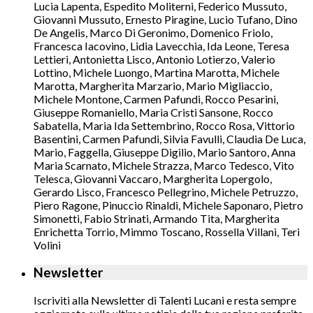
Lucia Lapenta, Espedito Moliterni, Federico Mussuto,
Giovanni Mussuto, Ernesto Piragine, Lucio Tufano, Dino
De Angelis, Marco Di Geronimo, Domenico Friolo,
Francesca Iacovino, Lidia Lavecchia, Ida Leone, Teresa
Lettieri, Antonietta Lisco, Antonio Lotierzo, Valerio
Lottino, Michele Luongo, Martina Marotta, Michele
Marotta, Margherita Marzario, Mario Migliaccio,
Michele Montone, Carmen Pafundi, Rocco Pesarini,
Giuseppe Romaniello, Maria Cristi Sansone, Rocco
Sabatella, Maria Ida Settembrino, Rocco Rosa, Vittorio
Basentini, Carmen Pafundi, Silvia Favulli, Claudia De Luca,
Mario, Faggella, Giuseppe Digilio, Mario Santoro, Anna
Maria Scarnato, Michele Strazza, Marco Tedesco, Vito
Telesca, Giovanni Vaccaro, Margherita Lopergolo,
Gerardo Lisco, Francesco Pellegrino, Michele Petruzzo,
Piero Ragone, Pinuccio Rinaldi, Michele Saponaro, Pietro
Simonetti, Fabio Strinati, Armando Tita, Margherita
Enrichetta Torrio, Mimmo Toscano, Rossella Villani, Teri
Volini
Newsletter
Iscriviti alla Newsletter di Talenti Lucani e resta sempre