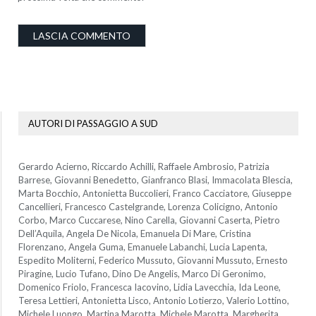
AUTORI DI PASSAGGIO A SUD
Gerardo Acierno, Riccardo Achilli, Raffaele Ambrosio, Patrizia
Barrese, Giovanni Benedetto, Gianfranco Blasi, Immacolata Blescia,
Marta Bocchio, Antonietta Buccolieri, Franco Cacciatore, Giuseppe
Cancellieri, Francesco Castelgrande, Lorenza Colicigno, Antonio
Corbo, Marco Cuccarese, Nino Carella, Giovanni Caserta, Pietro
Dell’Aquila, Angela De Nicola, Emanuela Di Mare, Cristina
Florenzano, Angela Guma, Emanuele Labanchi, Lucia Lapenta,
Espedito Moliterni, Federico Mussuto, Giovanni Mussuto, Ernesto
Piragine, Lucio Tufano, Dino De Angelis, Marco Di Geronimo,
Domenico Friolo, Francesca Iacovino, Lidia Lavecchia, Ida Leone,
Teresa Lettieri, Antonietta Lisco, Antonio Lotierzo, Valerio Lottino,
Michele Luongo, Martina Marotta, Michele Marotta, Margherita