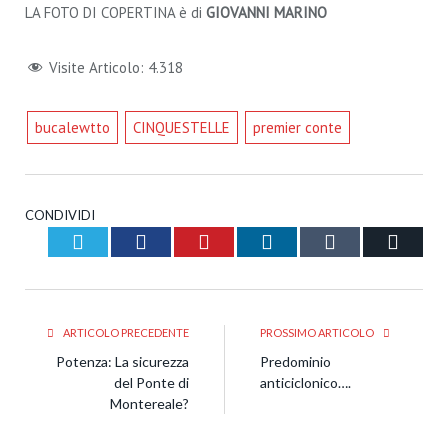
LA FOTO DI COPERTINA è di
GIOVANNI MARINO
Visite Articolo:
4.318
bucalewtto
CINQUESTELLE
premier conte
CONDIVIDI
Twitter
Facebook
Pinterest
LinkedIn
Tumblr
Email
ARTICOLO PRECEDENTE
PROSSIMO ARTICOLO
Potenza: La sicurezza
Predominio
del Ponte di
anticiclonico….
Montereale?