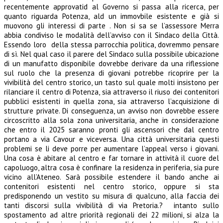
recentemente approvatid al Governo si passa alla ricerca, per
quanto riguarda Potenza, ald un immovbile esistente e già si
muovono gli interessi di parte . Non si sa se l’assessore Merra
abbia condiviso le modalità dell’avviso con il Sindaco della Città.
Essendo loro della stessa parrocchia politica, dovremmo pensare
di sì. Nel qual caso il parere del Sindaco sulla possibile ubicazione
di un manufatto disponibile dovrebbe derivare da una riflessione
sul ruolo che la presenza di giovani potrebbe ricoprire per la
vivibilità del centro storico, un tasto sul quale molti insistono per
rilanciare il centro di Potenza, sia attraverso il riuso dei contenitori
pubblici esistenti in quella zona, sia attraverso l’acquisizione di
strutture private. Di conseguenza, un avviso non dovrebbe essere
circoscritto alla sola zona universitaria, anche in considerazione
che entro il 2025 saranno pronti gli ascensori che dal centro
portano a via Cavour e viceversa. Una città universitaria questi
problemi se li deve porre per aumentare l’appeal verso i giovani.
Una cosa è abitare al centro e far tornare in attività il cuore del
capoluogo, altra cosa è confinare la residenza in periferia, sia pure
vicino all’Ateneo. Sarà possibile estendere il bando anche ai
contenitori esistenti nel centro storico, oppure si sta
predisponendo un vestito su misura di qualcuno, alla faccia dei
tanti discorsi sulla vivibilità di via Pretoria.? intanto sullo
spostamento ad altre priorità regionali dei 22 milioni, si alza la