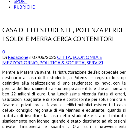
SPORT
RUBRICHE
CASA DELLO STUDENTE, POTENZA PERDE
I SOLDI E MERRA CERCA CONTENITORI
0
Di
Redazione
il
07/06/2023
CITTA
,
ECONOMIA E
MEZZOGIORNO
,
POLITICA & SOCIETA'
,
SERVIZI
Mentre a Matera va avanti la ristrutturazione dell’ex ospedale per
destinarlo a casa dello studente, a Potenza si registra lo stop
definitivo alla realizzazione di uno studentato ex novo, con la
perdita del finanziamento a suo tempo assentito e che ammonta a
ben 22 milioni di euro. Una lungihissima vicenda fatta di errori,
valutaizoni sbagliate e di spinte e controspinte per soluzioni ora a
favore di privati ora a favore di edifici pubblici esistenti. Il caso
dell’ex consiglio regionale di via Manhes è eclatante; quando si
tratatva di insediare la casa dello studente è stato dichiarato
sismicamente non idoneo, quando è stato destinato ad abitazioni
private, l’inidoneità è sparita . Ora, con i provvedimenti