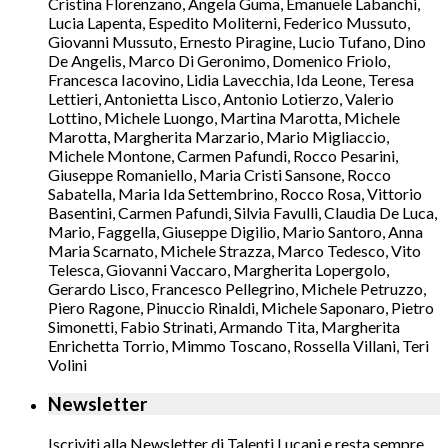
Cristina Florenzano, Angela Guma, Emanuele Labanchi,
Lucia Lapenta, Espedito Moliterni, Federico Mussuto,
Giovanni Mussuto, Ernesto Piragine, Lucio Tufano, Dino
De Angelis, Marco Di Geronimo, Domenico Friolo,
Francesca Iacovino, Lidia Lavecchia, Ida Leone, Teresa
Lettieri, Antonietta Lisco, Antonio Lotierzo, Valerio
Lottino, Michele Luongo, Martina Marotta, Michele
Marotta, Margherita Marzario, Mario Migliaccio,
Michele Montone, Carmen Pafundi, Rocco Pesarini,
Giuseppe Romaniello, Maria Cristi Sansone, Rocco
Sabatella, Maria Ida Settembrino, Rocco Rosa, Vittorio
Basentini, Carmen Pafundi, Silvia Favulli, Claudia De Luca,
Mario, Faggella, Giuseppe Digilio, Mario Santoro, Anna
Maria Scarnato, Michele Strazza, Marco Tedesco, Vito
Telesca, Giovanni Vaccaro, Margherita Lopergolo,
Gerardo Lisco, Francesco Pellegrino, Michele Petruzzo,
Piero Ragone, Pinuccio Rinaldi, Michele Saponaro, Pietro
Simonetti, Fabio Strinati, Armando Tita, Margherita
Enrichetta Torrio, Mimmo Toscano, Rossella Villani, Teri
Volini
Newsletter
Iscriviti alla Newsletter di Talenti Lucani e resta sempre