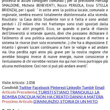
protesta di alcuni consiglieri comunali ( per la precisione Pierluigi
SMALDONE, Michele BENEVENTI, Rocco PERGOLA, Enzo STELLA
BRIENZA), per i quali ” in sette anni la politica locale, comunale e
regionale, sembra essersi totalmente disinteressata alla vicenda.
Risultato: la Casa dello Studente non si è fatta e sono andati
perduti i 22 milioni che nel frattempo sono stati spostati dalla
Regione su altri progetti. Ecco, se quando si parla di rilancio
dell’Università si intende questo, direi che possiamo dichiarare il
fallimento di una politica assolutamente incapace di mettere a
sistema le risorse (non solo economiche…) che ha a disposizione. E
intanto i giovani lucani continuano a fare le valigie e ad andare
via. Una perdita ogni anno più grave per la nostra regione che
avrebbe bisogno invece di nuove energie, nuove conoscenze e
l’entusiasmo di chi vorrebbe restare ma qui non trova purtroppo più
alcuna motivazione. Così non si può più andare avanti”.
Visite Articolo:
2.038
Condividi
Twitter
Facebook
Pinterest
LinkedIn
Tumblr
Email
Articolo Precedente
I TURISTI STIANO TRANQUILLI, LA
BOMBA D’ACQUA NON HA CREATO DANNI A MATERA
Prossimo Articolo
D’ANNUNZIO, STORIA DI UN MITO