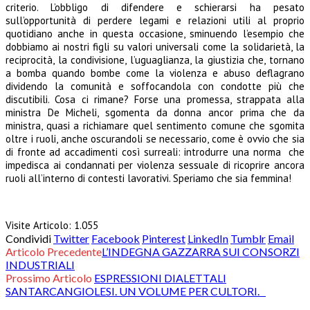
criterio. L’obbligo di difendere e schierarsi ha pesato
sull’opportunità di perdere legami e relazioni utili al proprio
quotidiano anche in questa occasione, sminuendo l’esempio che
dobbiamo ai nostri figli su valori universali come la solidarietà, la
reciprocità, la condivisione, l’uguaglianza, la giustizia che, tornano
a bomba quando bombe come la violenza e abuso deflagrano
dividendo la comunità e soffocandola con condotte più che
discutibili. Cosa ci rimane? Forse una promessa, strappata alla
ministra De Micheli, sgomenta da donna ancor prima che da
ministra, quasi a richiamare quel sentimento comune che sgomita
oltre i ruoli, anche oscurandoli se necessario, come è ovvio che sia
di fronte ad accadimenti così surreali: introdurre una norma che
impedisca ai condannati per violenza sessuale di ricoprire ancora
ruoli all’interno di contesti lavorativi. Speriamo che sia femmina!
Visite Articolo:
1.055
Condividi
Twitter
Facebook
Pinterest
LinkedIn
Tumblr
Email
Articolo Precedente
L’INDEGNA GAZZARRA SUI CONSORZI
INDUSTRIALI
Prossimo Articolo
ESPRESSIONI DIALETTALI
SANTARCANGIOLESI. UN VOLUME PER CULTORI.