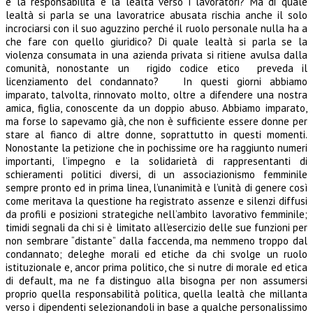
e la responsabilità e la lealtà verso i lavoratori? Ma di quale
lealtà si parla se una lavoratrice abusata rischia anche il solo
incrociarsi con il suo aguzzino perché il ruolo personale nulla ha a
che fare con quello giuridico? Di quale lealtà si parla se la
violenza consumata in una azienda privata si ritiene avulsa dalla
comunità, nonostante un rigido codice etico preveda il
licenziamento del condannato? In questi giorni abbiamo
imparato, talvolta, rinnovato molto, oltre a difendere una nostra
amica, figlia, conoscente da un doppio abuso. Abbiamo imparato,
ma forse lo sapevamo già, che non è sufficiente essere donne per
stare al fianco di altre donne, soprattutto in questi momenti.
Nonostante la petizione che in pochissime ore ha raggiunto numeri
importanti, l’impegno e la solidarietà di rappresentanti di
schieramenti politici diversi, di un associazionismo femminile
sempre pronto ed in prima linea, l’unanimità e l’unità di genere così
come meritava la questione ha registrato assenze e silenzi diffusi
da profili e posizioni strategiche nell’ambito lavorativo femminile;
timidi segnali da chi si è limitato all’esercizio delle sue funzioni per
non sembrare “distante” dalla faccenda, ma nemmeno troppo dal
condannato; deleghe morali ed etiche da chi svolge un ruolo
istituzionale e, ancor prima politico, che si nutre di morale ed etica
di default, ma ne fa distinguo alla bisogna per non assumersi
proprio quella responsabilità politica, quella lealtà che millanta
verso i dipendenti selezionandoli in base a qualche personalissimo