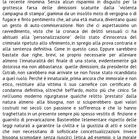
la recente rinomina. Senza alcun risparmio in disgusto per la
grottesca farsa delle dimissioni scaturite dalla “violenta
campagna di stampa”, giammai da un insolito moto di vergogna o di
fugace e finto pentimento che, ad una età matura, diventano quasi
un gesto di auto-commiserazione. Non che ci aspettassimo un
ravvedimento, visto che la cronaca dei delitti sessuali ci ha
abituati alla “personalizzazione” dello stato d’innocenza del
criminale ripetuto allo sfinimento, in spregio alla prova contraria e
alla sentenza definitiva. Come in questo caso. Eppure sarebbero
bastate due righe, brevi, se proprio necessarie per alleviare
almeno l’innaturalità del finale di una storia, evidentemente già
dolorosa ma non abbastanza: quelle dimissioni, da presidente del
Cotrab, non sarebbero mai arrivate se non fosse stato ricandidato
a quel ruolo. Perché è innaturale, prima ancora che immorale e non
etico, restituire alla vittima il suo carnefice con certificato di
condanna definitiva, oltreché beffardo, molto più che cinico. Se
nell’uomo moderno rigurgitasse qualche relitto “prestato” dalla
natura almeno alla bisogna, non si sciuperebbero quei valori
costruiti nei secoli con passione e sofferenza e che lo hanno
traghettato in un presente sempre più spesso vestito di finzione e
guarnito di prevaricazione. Basterebbe l’elementare rispetto delle
leggi naturali a garantire la civiltà e la giustizia di atti e scelte
che non necessitano di sofisticate concettualizzazioni. Invece
bisogna scomodare, senza riuscirci, l’etica, ad esempio, o la morale