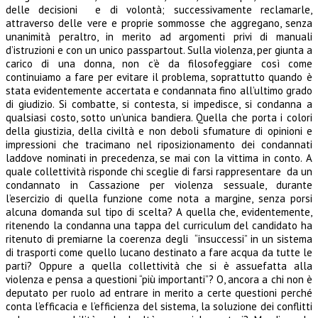
delle decisioni e di volontà; successivamente reclamarle,
attraverso delle vere e proprie sommosse che aggregano, senza
unanimità peraltro, in merito ad argomenti privi di manuali
d’istruzioni e con un unico passpartout. Sulla violenza, per giunta a
carico di una donna, non c’è da filosofeggiare così come
continuiamo a fare per evitare il problema, soprattutto quando è
stata evidentemente accertata e condannata fino all’ultimo grado
di giudizio. Si combatte, si contesta, si impedisce, si condanna a
qualsiasi costo, sotto un’unica bandiera. Quella che porta i colori
della giustizia, della civiltà e non deboli sfumature di opinioni e
impressioni che tracimano nel riposizionamento dei condannati
laddove nominati in precedenza, se mai con la vittima in conto. A
quale collettività risponde chi sceglie di farsi rappresentare da un
condannato in Cassazione per violenza sessuale, durante
l’esercizio di quella funzione come nota a margine, senza porsi
alcuna domanda sul tipo di scelta? A quella che, evidentemente,
ritenendo la condanna una tappa del curriculum del candidato ha
ritenuto di premiarne la coerenza degli “insuccessi” in un sistema
di trasporti come quello lucano destinato a fare acqua da tutte le
parti? Oppure a quella collettività che si è assuefatta alla
violenza e pensa a questioni “più importanti”? O, ancora a chi non è
deputato per ruolo ad entrare in merito a certe questioni perché
conta l’efficacia e l’efficienza del sistema, la soluzione dei conflitti