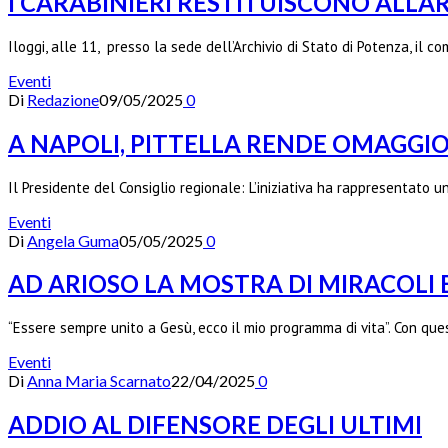
I CARABINIERI RESTITUISCONO ALL’
Iloggi, alle 11, presso la sede dell’Archivio di Stato di Potenza, il
Eventi
Di
Redazione
09/05/2025
0
A NAPOLI, PITTELLA RENDE OMAGGI
Il Presidente del Consiglio regionale: L’iniziativa ha rappresentat
Eventi
Di
Angela Guma
05/05/2025
0
AD ARIOSO LA MOSTRA DI MIRACOLI 
“Essere sempre unito a Gesù, ecco il mio programma di vita”. Con qu
Eventi
Di
Anna Maria Scarnato
22/04/2025
0
ADDIO AL DIFENSORE DEGLI ULTIMI