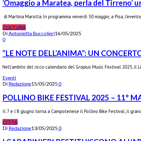
‘Omaggio a Maratea, perla del Tirreno’ u
di Martina Marotta In programma venerdì 30 maggio, a Pisa, l’evento
CULTURA
Di
Antonietta Buccolieri
16/05/2025
0
“LE NOTE DELL’ANIMA”: UN CONCERT
Nell’ambito del ricco calendario del Gropius Music Festival 2025, il 
Eventi
Di
Redazione
15/05/2025
0
POLLINO BIKE FESTIVAL 2025 – 11°
Il 7 e l’8 giugno torna a Campotenese il Pollino Bike Festival, il g
CITTA
Di
Redazione
13/05/2025
0