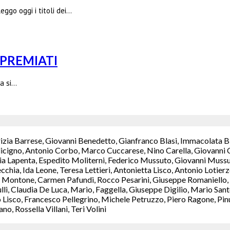
leggo oggi i titoli dei…
I PREMIATI
ia si…
rizia Barrese, Giovanni Benedetto, Gianfranco Blasi, Immacolata B
icigno, Antonio Corbo, Marco Cuccarese, Nino Carella, Giovanni C
a Lapenta, Espedito Moliterni, Federico Mussuto, Giovanni Mussut
chia, Ida Leone, Teresa Lettieri, Antonietta Lisco, Antonio Lotie
Montone, Carmen Pafundi, Rocco Pesarini, Giuseppe Romaniello, M
ulli, Claudia De Luca, Mario, Faggella, Giuseppe Digilio, Mario S
isco, Francesco Pellegrino, Michele Petruzzo, Piero Ragone, Pinuc
, Rossella Villani, Teri Volini