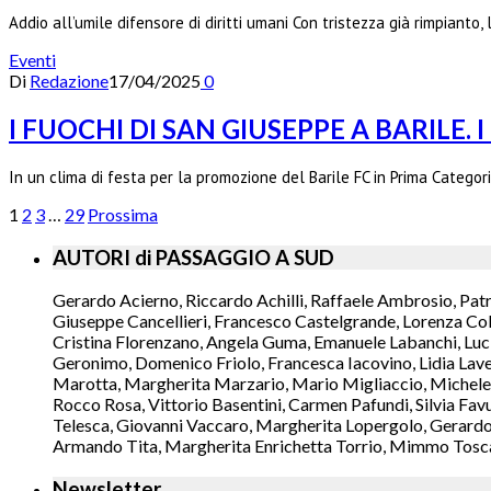
Addio all’umile difensore di diritti umani Con tristezza già rimpianto, 
Eventi
Di
Redazione
17/04/2025
0
I FUOCHI DI SAN GIUSEPPE A BARILE. 
In un clima di festa per la promozione del Barile FC in Prima Categor
1
2
3
…
29
Prossima
AUTORI di PASSAGGIO A SUD
Gerardo Acierno, Riccardo Achilli, Raffaele Ambrosio, Pat
Giuseppe Cancellieri, Francesco Castelgrande, Lorenza Col
Cristina Florenzano, Angela Guma, Emanuele Labanchi, Luci
Geronimo, Domenico Friolo, Francesca Iacovino, Lidia Lavec
Marotta, Margherita Marzario, Mario Migliaccio, Michele 
Rocco Rosa, Vittorio Basentini, Carmen Pafundi, Silvia Fav
Telesca, Giovanni Vaccaro, Margherita Lopergolo, Gerardo L
Armando Tita, Margherita Enrichetta Torrio, Mimmo Toscano
Newsletter