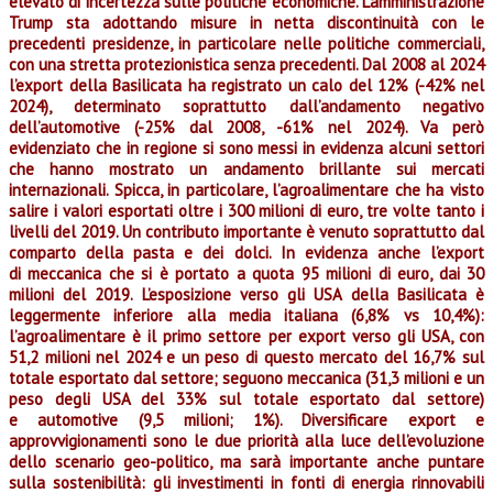
elevato di incertezza sulle politiche economiche. L’amministrazione
Trump sta adottando misure in netta discontinuità con le
precedenti presidenze, in particolare nelle politiche commerciali,
con una stretta protezionistica senza precedenti. Dal 2008 al 2024
l’export della Basilicata ha registrato un calo del 12% (-42% nel
2024), determinato soprattutto dall’andamento negativo
dell’automotive (-25% dal 2008, -61% nel 2024). Va però
evidenziato che in regione si sono messi in evidenza alcuni settori
che hanno mostrato un andamento brillante sui mercati
internazionali. Spicca, in particolare, l’agroalimentare che ha visto
salire i valori esportati oltre i 300 milioni di euro, tre volte tanto i
livelli del 2019. Un contributo importante è venuto soprattutto dal
comparto della pasta e dei dolci. In evidenza anche l’export
di meccanica che si è portato a quota 95 milioni di euro, dai 30
milioni del 2019. L’esposizione verso gli USA della Basilicata è
leggermente inferiore alla media italiana (6,8% vs 10,4%):
l’agroalimentare è il primo settore per export verso gli USA, con
51,2 milioni nel 2024 e un peso di questo mercato del 16,7% sul
totale esportato dal settore; seguono meccanica (31,3 milioni e un
peso degli USA del 33% sul totale esportato dal settore)
e automotive (9,5 milioni; 1%). Diversificare export e
approvvigionamenti sono le due priorità alla luce dell’evoluzione
dello scenario geo-politico, ma sarà importante anche puntare
sulla sostenibilità: gli investimenti in fonti di energia rinnovabili