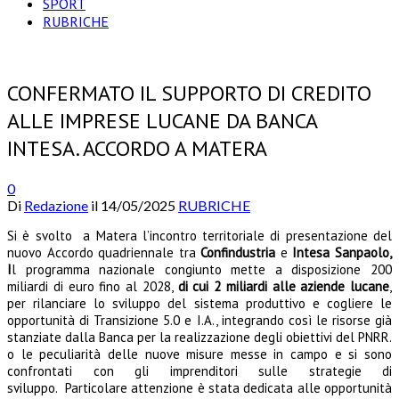
SPORT
RUBRICHE
CONFERMATO IL SUPPORTO DI CREDITO
ALLE IMPRESE LUCANE DA BANCA
INTESA. ACCORDO A MATERA
0
Di
Redazione
il
14/05/2025
RUBRICHE
Si
è svolto a Matera l’incontro territoriale di presentazione del
nuovo Accordo quadriennale tra
Confindustria
e
Intesa Sanpaolo,
I
l programma nazionale congiunto mette a disposizione 200
miliardi di euro fino al 2028,
di cui
2 miliardi alle aziende lucane
,
per rilanciare lo sviluppo del sistema produttivo e cogliere le
opportunità di Transizione 5.0 e I.A., integrando così le risorse già
stanziate dalla Banca per la realizzazione degli obiettivi del PNRR.
o le peculiarità delle nuove misure messe in campo e si sono
confrontati con gli imprenditori sulle strategie di
sviluppo. Particolare attenzione è stata dedicata alle opportunità