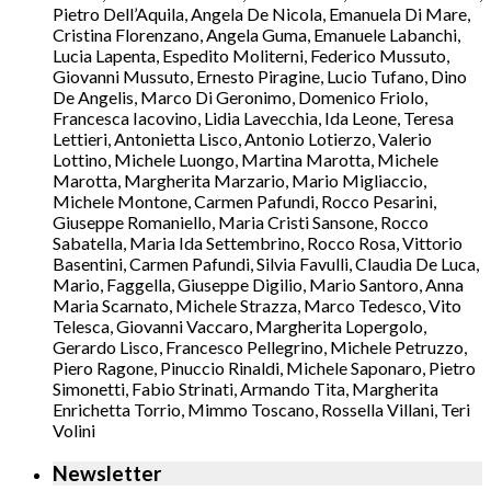
Pietro Dell’Aquila, Angela De Nicola, Emanuela Di Mare,
Cristina Florenzano, Angela Guma, Emanuele Labanchi,
Lucia Lapenta, Espedito Moliterni, Federico Mussuto,
Giovanni Mussuto, Ernesto Piragine, Lucio Tufano, Dino
De Angelis, Marco Di Geronimo, Domenico Friolo,
Francesca Iacovino, Lidia Lavecchia, Ida Leone, Teresa
Lettieri, Antonietta Lisco, Antonio Lotierzo, Valerio
Lottino, Michele Luongo, Martina Marotta, Michele
Marotta, Margherita Marzario, Mario Migliaccio,
Michele Montone, Carmen Pafundi, Rocco Pesarini,
Giuseppe Romaniello, Maria Cristi Sansone, Rocco
Sabatella, Maria Ida Settembrino, Rocco Rosa, Vittorio
Basentini, Carmen Pafundi, Silvia Favulli, Claudia De Luca,
Mario, Faggella, Giuseppe Digilio, Mario Santoro, Anna
Maria Scarnato, Michele Strazza, Marco Tedesco, Vito
Telesca, Giovanni Vaccaro, Margherita Lopergolo,
Gerardo Lisco, Francesco Pellegrino, Michele Petruzzo,
Piero Ragone, Pinuccio Rinaldi, Michele Saponaro, Pietro
Simonetti, Fabio Strinati, Armando Tita, Margherita
Enrichetta Torrio, Mimmo Toscano, Rossella Villani, Teri
Volini
Newsletter