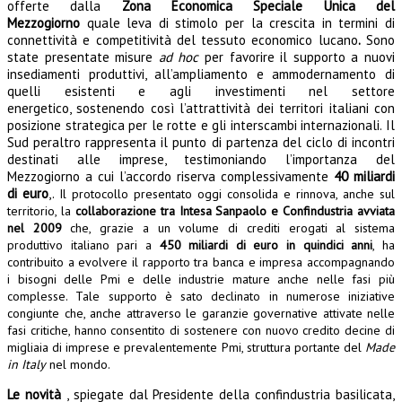
offerte dalla
Zona Economica Speciale Unica del
Mezzogiorno
quale leva di stimolo per la crescita in termini di
connettività e competitività del tessuto economico lucano
.
Sono
state presentate misure
ad hoc
per favorire il supporto a nuovi
insediamenti produttivi, all’ampliamento e ammodernamento di
quelli esistenti e agli investimenti nel settore
energetico, sostenendo così l’attrattività dei territori italiani con
posizione strategica per le rotte e gli interscambi internazionali. Il
Sud peraltro rappresenta il punto di partenza del ciclo di incontri
destinati alle imprese, testimoniando l’importanza del
Mezzogiorno a cui l’accordo riserva complessivamente
40 miliardi
di euro
,.
Il protocollo presentato oggi consolida e rinnova, anche sul
territorio, la
collaborazione tra Intesa Sanpaolo e Confindustria avviata
nel 2009
che, grazie a un volume di crediti erogati al sistema
produttivo italiano pari a
450 miliardi di euro in quindici anni
, ha
contribuito a evolvere il rapporto tra banca e impresa accompagnando
i bisogni delle Pmi e delle industrie mature anche nelle fasi più
complesse. Tale supporto è sato declinato in numerose iniziative
congiunte che, anche attraverso le garanzie governative attivate nelle
fasi critiche, hanno consentito di sostenere con nuovo credito decine di
migliaia di imprese e prevalentemente Pmi, struttura portante del
Made
in Italy
nel mondo.
Le novità
, spiegate dal Presidente della confindustria basilicata,