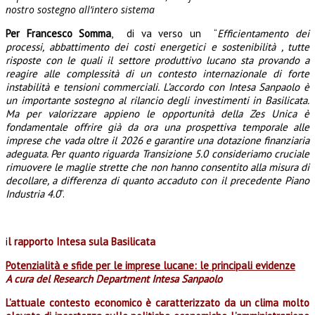
nostro sostegno all’intero sistema
Per Francesco Somma
, di va verso un “
Efficientamento dei
processi, abbattimento dei costi energetici e sostenibilità , tutte
risposte con le quali il settore produttivo lucano sta provando a
reagire alle complessità di un contesto internazionale di forte
instabilità e tensioni commerciali. L’accordo con Intesa Sanpaolo è
un importante sostegno al rilancio degli investimenti in Basilicata.
Ma per valorizzare appieno le opportunità della Zes Unica è
fondamentale offrire già da ora una prospettiva temporale alle
imprese che vada oltre il 2026 e garantire una dotazione finanziaria
adeguata. Per quanto riguarda Transizione 5.0 consideriamo cruciale
rimuovere le maglie strette che non hanno consentito alla misura di
decollare, a differenza di quanto accaduto con il precedente Piano
Industria 4.0
”.
i
l rapporto Intesa sula Basilicata
Potenzialità e sfide per le imprese lucane: le principali evidenze
A cura del Research Department Intesa Sanpaolo
L’attuale contesto economico è caratterizzato da un clima molto