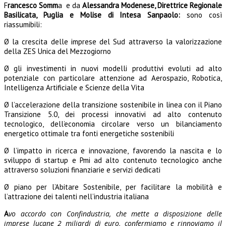
F
rancesco Somm
a e da
Alessandra Modenese, Direttrice Regionale
Basilicata, Puglia e Molise di Intesa Sanpaolo:
sono così
riassumibili:
Ø la crescita delle imprese del Sud attraverso la valorizzazione
della ZES Unica del Mezzogiorno
Ø gli investimenti in nuovi modelli produttivi evoluti ad alto
potenziale con particolare attenzione ad Aerospazio, Robotica,
Intelligenza Artificiale e Scienze della Vita
Ø l’accelerazione della transizione sostenibile in linea con il Piano
Transizione 5.0, dei processi innovativi ad alto contenuto
tecnologico, dell’economia circolare verso un bilanciamento
energetico ottimale tra fonti energetiche sostenibili
Ø l’impatto in ricerca e innovazione,
favorendo la nascita e lo
sviluppo di startup e Pmi ad alto contenuto tecnologico
anche
attraverso
soluzioni finanziarie e servizi dedicati
Ø piano per l’Abitare Sostenibile, per facilitare la mobilità e
l’attrazione dei talenti nell’industria italiana
A
vo accordo con Confindustria, che mette a disposizione delle
imprese lucane 2 miliardi di euro, confermiamo e rinnoviamo il