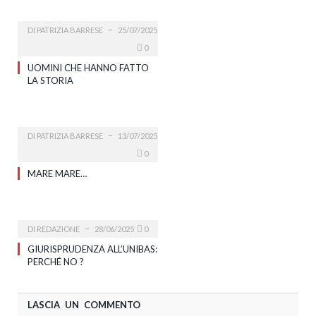
DI
PATRIZIA BARRESE
25/07/2025
0
UOMINI CHE HANNO FATTO
LA STORIA
DI
PATRIZIA BARRESE
13/07/2025
0
MARE MARE…
DI
REDAZIONE
28/06/2025
0
GIURISPRUDENZA ALL’UNIBAS:
PERCHÉ NO ?
LASCIA UN COMMENTO