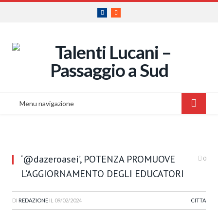
Facebook
RSS
Menu navigazione
‘@dazeroasei’, POTENZA PROMUOVE
0
L’AGGIORNAMENTO DEGLI EDUCATORI
DI
REDAZIONE
IL
09/02/2024
CITTA