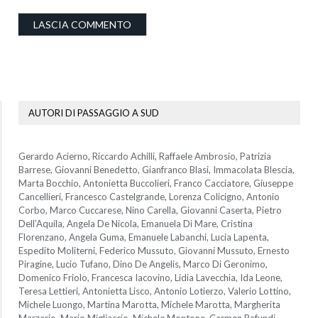
AUTORI DI PASSAGGIO A SUD
Gerardo Acierno, Riccardo Achilli, Raffaele Ambrosio, Patrizia
Barrese, Giovanni Benedetto, Gianfranco Blasi, Immacolata Blescia,
Marta Bocchio, Antonietta Buccolieri, Franco Cacciatore, Giuseppe
Cancellieri, Francesco Castelgrande, Lorenza Colicigno, Antonio
Corbo, Marco Cuccarese, Nino Carella, Giovanni Caserta, Pietro
Dell’Aquila, Angela De Nicola, Emanuela Di Mare, Cristina
Florenzano, Angela Guma, Emanuele Labanchi, Lucia Lapenta,
Espedito Moliterni, Federico Mussuto, Giovanni Mussuto, Ernesto
Piragine, Lucio Tufano, Dino De Angelis, Marco Di Geronimo,
Domenico Friolo, Francesca Iacovino, Lidia Lavecchia, Ida Leone,
Teresa Lettieri, Antonietta Lisco, Antonio Lotierzo, Valerio Lottino,
Michele Luongo, Martina Marotta, Michele Marotta, Margherita
Marzario, Mario Migliaccio, Michele Montone, Carmen Pafundi,