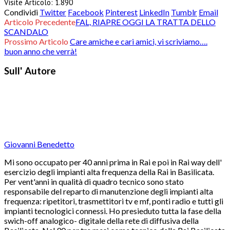
Visite Articolo:
1.890
Condividi
Twitter
Facebook
Pinterest
LinkedIn
Tumblr
Email
Articolo Precedente
FAL, RIAPRE OGGI LA TRATTA DELLO
SCANDALO
Prossimo Articolo
Care amiche e cari amici, vi scriviamo….
buon anno che verrà!
Sull' Autore
Giovanni Benedetto
Mi sono occupato per 40 anni prima in Rai e poi in Rai way dell'
esercizio degli impianti alta frequenza della Rai in Basilicata.
Per vent'anni in qualità di quadro tecnico sono stato
responsabile del reparto di manutenzione degli impianti alta
frequenza: ripetitori, trasmettitori tv e mf, ponti radio e tutti gli
impianti tecnologici connessi. Ho presieduto tutta la fase della
swich-off analogico- digitale della rete di diffusiva della