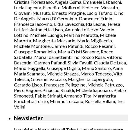
Cristina Florenzano, Angela Guma, Emanuele Labanchi,
Lucia Lapenta, Espedito Moliterni, Federico Mussuto,
Giovanni Mussuto, Ernesto Piragine, Lucio Tufano, Dino
De Angelis, Marco Di Geronimo, Domenico Friolo,
Francesca Iacovino, Lidia Lavecchia, Ida Leone, Teresa
Lettieri, Antonietta Lisco, Antonio Lotierzo, Valerio
Lottino, Michele Luongo, Martina Marotta, Michele
Marotta, Margherita Marzario, Mario Migliaccio,
Michele Montone, Carmen Pafundi, Rocco Pesarini,
Giuseppe Romaniello, Maria Cristi Sansone, Rocco
Sabatella, Maria Ida Settembrino, Rocco Rosa, Vittorio
Basentini, Carmen Pafundi, Silvia Favulli, Claudia De Luca,
Mario, Faggella, Giuseppe Digilio, Mario Santoro, Anna
Maria Scarnato, Michele Strazza, Marco Tedesco, Vito
Telesca, Giovanni Vaccaro, Margherita Lopergolo,
Gerardo Lisco, Francesco Pellegrino, Michele Petruzzo,
Piero Ragone, Pinuccio Rinaldi, Michele Saponaro, Pietro
Simonetti, Fabio Strinati, Armando Tita, Margherita
Enrichetta Torrio, Mimmo Toscano, Rossella Villani, Teri
Volini
Newsletter
Iscriviti alla Newsletter di Talenti Lucani e resta sempre