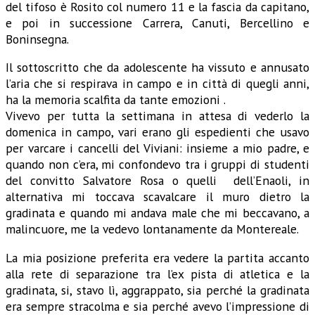
del tifoso è Rosito col numero 11 e la fascia da capitano,
e poi in successione Carrera, Canuti, Bercellino e
Boninsegna.
Il sottoscritto che da adolescente ha vissuto e annusato
l’aria che si respirava in campo e in città di quegli anni,
ha la memoria scalfita da tante emozioni .
Vivevo per tutta la settimana in attesa di vederlo la
domenica in campo, vari erano gli espedienti che usavo
per varcare i cancelli del Viviani: insieme a mio padre, e
quando non c’era, mi confondevo tra i gruppi di studenti
del convitto Salvatore Rosa o quelli dell’Enaoli, in
alternativa mi toccava scavalcare il muro dietro la
gradinata e quando mi andava male che mi beccavano, a
malincuore, me la vedevo lontanamente da Montereale.
La mia posizione preferita era vedere la partita accanto
alla rete di separazione tra l’ex pista di atletica e la
gradinata, si, stavo lì, aggrappato, sia perché la gradinata
era sempre stracolma e sia perché avevo l’impressione di