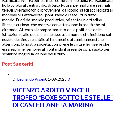
Basilicata. Nel 90 per tre mesi come tecnico della Rai Basilicata
ho lavorato al centro , ibc, di Saxa Rubra, per inoltrare i segnali
televisivi e radiofonici provenienti dai dodici stadi accreditati ai
mondiali 90, attraverso i ponti radio e i satelliti in tutto il
mondo. Fuori dal mondo produttivo, mi sento un cittadino
libero e curioso, che osserva con attenzione la realtà che mi
circonda. Attento al comportamento della politica e delle
istituzioni e alle decisioni che esse assumono e che incidono sul
nostro destino , sensibile ai fenomeni e ai cambiamenti che
attengono la nostra società: comprese le virtù e le miserie che
essa esprime; sempre raffrontando il presente col passato per
schiarire meglio la visione del futuro.
Post Suggeriti
Di
Leonardo Pisani
01/08/2025
0
VICENZO ARDITO VINCE IL
TROFEO “BOXE SOTTO LE STELLE”
DI CASTELLANETA MARINA