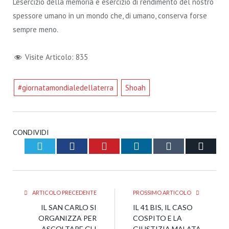
L’esercizio della memoria è esercizio di rendimento del nostro
spessore umano in un mondo che, di umano, conserva forse
sempre meno.
Visite Articolo:
835
#giornatamondialedellaterra
Shoah
CONDIVIDI
Twitter
Facebook
Pinterest
LinkedIn
Tumblr
Email
ARTICOLO PRECEDENTE
PROSSIMO ARTICOLO
IL SAN CARLO SI
IL 41 BIS, IL CASO
ORGANIZZA PER
COSPITO E LA
ASCOLTARE GLI
GIUSTIZIA MALATA