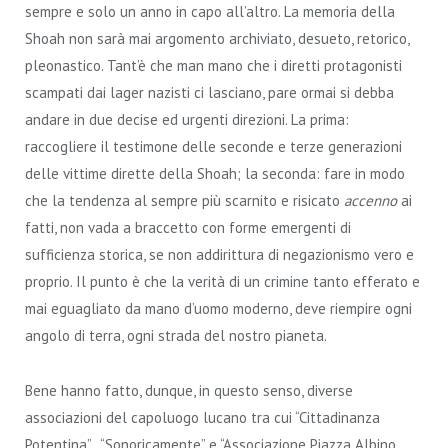
sempre e solo un anno in capo all’altro. La memoria della
Shoah non sarà mai argomento archiviato, desueto, retorico,
pleonastico.
Tant’è che man mano che i diretti protagonisti
scampati dai lager nazisti ci lasciano, pare ormai si debba
andare in due decise ed urgenti direzioni. La prima:
raccogliere il testimone delle seconde e terze generazioni
delle vittime dirette della Shoah; la seconda: fare in modo
che la tendenza al sempre più scarnito e risicato
accenno
ai
fatti, non vada a braccetto con forme emergenti di
sufficienza storica, se non addirittura di negazionismo vero e
proprio. Il punto è che la verità di un crimine tanto efferato e
mai eguagliato da mano d’uomo moderno, deve riempire ogni
angolo di terra, ogni strada del nostro pianeta.
Bene hanno fatto, dunque, in questo senso, diverse
associazioni del capoluogo lucano tra cui “Cittadinanza
Potentina” , “Sonoricamente” e “Associazione Piazza Albino