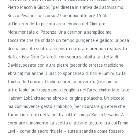
Pierro Macchia Giocoli” per diretta iniziativa dell’attivissimo
Rocco Pesarini, lo scorso 27 Gennaio alle ore 15:30,
all’interno della piccola area ebraica del Cimitero
Monumentale di Potenza. Una cerimonia semplice ma
toccante che ha sfidato un tempo pungente e gelido: la posa
di una piccola scultura in pietra naturale arenaria realizzata
dall’artista Gino Cafarelli con sopra scolpita la stella di
Davide, posata con altre pietre (secondo stretta tradizione
ebraica) ma anche il lascito spontaneo di fiori e lumini, sulla
tomba dell’unico cittadino ebreo annoverato (insieme ad
altre lapidi purtroppo poco leggibili) nell’area cimiteriale, tale
Habram Lobl, cittadino ebreo di origine polacche. Un piccolo
ma commovente gesto simbolico, “per ricordare gli ebrei che
furono internati nell
a nostra città” spiega Rocco Pesarini. A
coronare il momento, la scelta di alcune letture, tra cui Primo
Levi – come da sacro rituale – tutte scandite come fossero