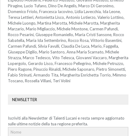
Espedito Moliterni, Federico Mussuto, Giovanni Mussuto, Ernesto
Piragine, Lucio Tufano, Dino De Angelis, Marco Di Geronimo,
Domenico Friolo, Francesca Iacovino, Lidia Lavecchia, Ida Leone,
Teresa Lettieri, Antonietta Lisco, Antonio Lotierzo, Valerio Lottino,
Michele Luongo, Martina Marotta, Michele Marotta, Margherita
Marzario, Mario Migliaccio, Michele Montone, Carmen Pafundi,
Rocco Pesarini, Giuseppe Romaniello, Maria Cristi Sansone, Rocco
Sabatella, Maria Ida Settembrino, Rocco Rosa, Vittorio Basentini,
Carmen Pafundi, Silvia Favulli, Claudia De Luca, Mario, Faggella,
Giuseppe Digilio, Mario Santoro, Anna Maria Scarnato, Michele
Strazza, Marco Tedesco, Vito Telesca, Giovanni Vaccaro, Margherita
Lopergolo, Gerardo Lisco, Francesco Pellegrino, Michele Petruzzo,
Piero Ragone, Pinuccio Rinaldi, Michele Saponaro, Pietro Simonetti,
Fabio Strinati, Armando Tita, Margherita Enrichetta Torrio, Mimmo
Toscano, Rossella Villani, Teri Volini
NEWSLETTER
Iscriviti alla Newsletter di Talenti Lucani e resta sempre aggiornato
sulle ultime notizie della tua regione preferita.