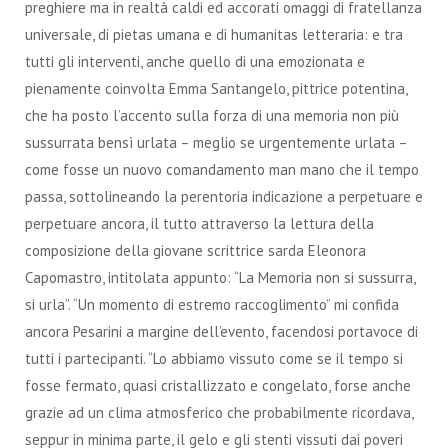
preghiere ma in realtà caldi ed accorati omaggi di fratellanza
universale, di pietas umana e di humanitas letteraria: e tra
tutti gli interventi, anche quello di una emozionata e
pienamente coinvolta Emma Santangelo, pittrice potentina,
che ha posto l’accento sulla forza di una memoria non più
sussurrata bensì urlata – meglio se urgentemente urlata –
come fosse un nuovo comandamento man mano che il tempo
passa, sottolineando la perentoria indicazione a perpetuare e
perpetuare ancora, il tutto attraverso la lettura della
composizione della giovane scrittrice sarda Eleonora
Capomastro, intitolata appunto: “La Memoria non si sussurra,
si urla”. “Un momento di estremo raccoglimento” mi confida
ancora Pesarini a margine dell’evento, facendosi portavoce di
tutti i partecipanti. “Lo abbiamo vissuto come se il tempo si
fosse fermato, quasi cristallizzato e congelato, forse anche
grazie ad un clima atmosferico che probabilmente ricordava,
seppur in minima parte, il gelo e gli stenti vissuti dai poveri