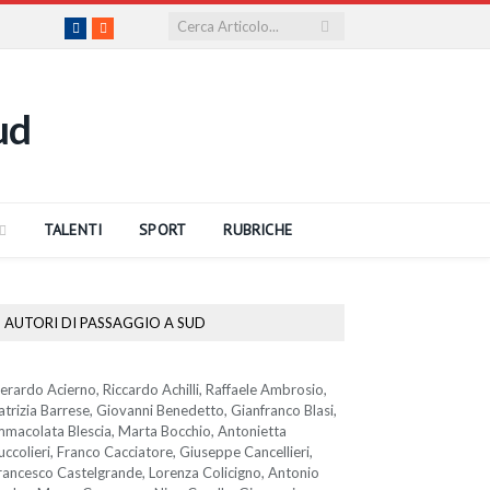
Facebook
RSS
TALENTI
SPORT
RUBRICHE
AUTORI DI PASSAGGIO A SUD
erardo Acierno, Riccardo Achilli, Raffaele Ambrosio,
atrizia Barrese, Giovanni Benedetto, Gianfranco Blasi,
mmacolata Blescia, Marta Bocchio, Antonietta
uccolieri, Franco Cacciatore, Giuseppe Cancellieri,
rancesco Castelgrande, Lorenza Colicigno, Antonio