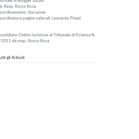
iornale di Blogger Lucani
ir. Resp. Rocco Rosa
oordinamento: Ida Leone
oordinatore pagine culturali: Leonardo Pisani
uotidiano Online Iscrizione al Tribunale di Potenza N.
/2011 dir.resp.: Rocco Rosa
tti gli Articoli