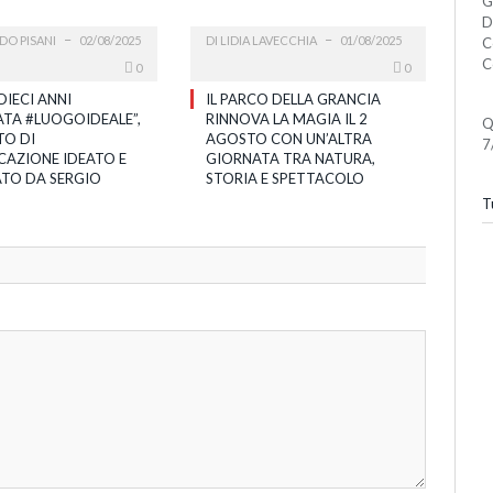
G
D
DO PISANI
02/08/2025
DI
LIDIA LAVECCHIA
01/08/2025
C
C
0
0
DIECI ANNI
IL PARCO DELLA GRANCIA
ATA #LUOGOIDEALE”,
RINNOVA LA MAGIA IL 2
Q
O DI
AGOSTO CON UN’ALTRA
7
AZIONE IDEATO E
GIORNATA TRA NATURA,
ATO DA SERGIO
STORIA E SPETTACOLO
Tu