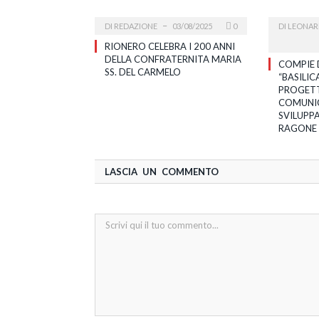
DI
REDAZIONE
03/08/2025
0
DI
LEONAR
RIONERO CELEBRA I 200 ANNI
DELLA CONFRATERNITA MARIA
COMPIE 
SS. DEL CARMELO
“BASILIC
PROGETT
COMUNIC
SVILUPP
RAGONE
LASCIA UN COMMENTO