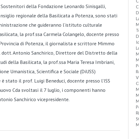
C
 Sostenitori della Fondazione Leonardo Sinisgalli,
C
D
onsiglio regionale della Basilicata a Potenza, sono stati
L
nistrazione che guideranno l’istituto culturale
M
T
silicata, la prof.ssa Carmela Colangelo, docente presso
D
I
la Provincia di Potenza, il giornalista e scrittore Mimmo
L
ott. Antonio Sanchirico, Direttore del Distretto della
M
M
Studi della Basilicata, la prof.ssa Maria Teresa Imbriani,
P
one Umanistica, Scientifica e Sociale (DiUSS)
R
V
 è stato il prof. Luigi Beneduci, docente presso l’ISS
C
 nuovo Cda svoltasi il 7 luglio, i componenti hanno
M
M
nio Sanchirico vicepresidente.
M
P
R
S
M