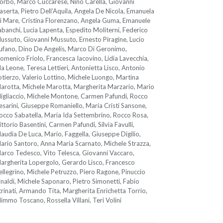
orbo, Marco Cuccarese, Nino Carella, Giovanni
aserta, Pietro Dell’Aquila, Angela De Nicola, Emanuela
i Mare, Cristina Florenzano, Angela Guma, Emanuele
abanchi, Lucia Lapenta, Espedito Moliterni, Federico
ussuto, Giovanni Mussuto, Ernesto Piragine, Lucio
ufano, Dino De Angelis, Marco Di Geronimo,
omenico Friolo, Francesca Iacovino, Lidia Lavecchia,
da Leone, Teresa Lettieri, Antonietta Lisco, Antonio
otierzo, Valerio Lottino, Michele Luongo, Martina
arotta, Michele Marotta, Margherita Marzario, Mario
igliaccio, Michele Montone, Carmen Pafundi, Rocco
esarini, Giuseppe Romaniello, Maria Cristi Sansone,
occo Sabatella, Maria Ida Settembrino, Rocco Rosa,
ittorio Basentini, Carmen Pafundi, Silvia Favulli,
laudia De Luca, Mario, Faggella, Giuseppe Digilio,
ario Santoro, Anna Maria Scarnato, Michele Strazza,
arco Tedesco, Vito Telesca, Giovanni Vaccaro,
argherita Lopergolo, Gerardo Lisco, Francesco
ellegrino, Michele Petruzzo, Piero Ragone, Pinuccio
inaldi, Michele Saponaro, Pietro Simonetti, Fabio
trinati, Armando Tita, Margherita Enrichetta Torrio,
immo Toscano, Rossella Villani, Teri Volini