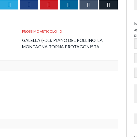
Twitter
Facebook
Pinterest
LinkedIn
Tumblr
Email
I
a
E
PROSSIMO ARTICOLO
p
E
GALELLA (FDL): PIANO DEL POLLINO, LA
E
MONTAGNA TORNA PROTAGONISTA