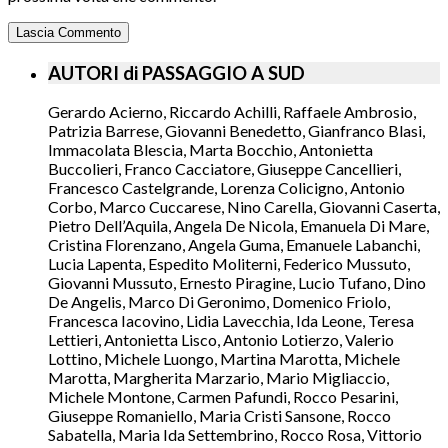
AUTORI di PASSAGGIO A SUD
Gerardo Acierno, Riccardo Achilli, Raffaele Ambrosio,
Patrizia Barrese, Giovanni Benedetto, Gianfranco Blasi,
Immacolata Blescia, Marta Bocchio, Antonietta
Buccolieri, Franco Cacciatore, Giuseppe Cancellieri,
Francesco Castelgrande, Lorenza Colicigno, Antonio
Corbo, Marco Cuccarese, Nino Carella, Giovanni Caserta,
Pietro Dell’Aquila, Angela De Nicola, Emanuela Di Mare,
Cristina Florenzano, Angela Guma, Emanuele Labanchi,
Lucia Lapenta, Espedito Moliterni, Federico Mussuto,
Giovanni Mussuto, Ernesto Piragine, Lucio Tufano, Dino
De Angelis, Marco Di Geronimo, Domenico Friolo,
Francesca Iacovino, Lidia Lavecchia, Ida Leone, Teresa
Lettieri, Antonietta Lisco, Antonio Lotierzo, Valerio
Lottino, Michele Luongo, Martina Marotta, Michele
Marotta, Margherita Marzario, Mario Migliaccio,
Michele Montone, Carmen Pafundi, Rocco Pesarini,
Giuseppe Romaniello, Maria Cristi Sansone, Rocco
Sabatella, Maria Ida Settembrino, Rocco Rosa, Vittorio