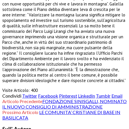
con nuove opportunità per chi vive e lavora in montagna”. Galella
sottolinea come il Piano debba diventare leva di crescita per le
aree interne: “Valorizzare la montagna lucana significa mitigare lo
spopolamento ed investire sul turismo sostenibile, sull’agricoltura
di qualità, sulle infrastrutture essenziali. Lo sa molto bene il
commissario del Parco Luigi Lirangi che ha avviato una nuova
governance imprimendo una visione organica e strutturale per un
Parco che, anche in virtù del suo straordinario patrimonio di
biodiversità, non sia più marginale, ma cuore pulsante della
regione.” Il consigliere lucano ha infine ringraziato l’Ufficio Parchi
del Dipartimento Ambiente per il lavoro svolto e ha evidenziato il
clima di collaborazione istituzionale che ha permesso
l’approvazione del Piano all’unanimità: “È la dimostrazione che,
quando la politica mette al centro il bene comune, è possibile
superare divisioni ideologiche e dare risposte concrete ai cittadini.”
Visite Articolo:
400
Condividi
Twitter
Facebook
Pinterest
LinkedIn
Tumblr
Email
Articolo Precedente
FONDAZIONE SINISGALLI, NOMINATO
IL NUOVO CONSIGLIO DI AMMINISTRAZIONE
Prossimo Articolo
LE COMUNITA’ CRISTIANE DI BASE IN
BASILICATA
Sull' Autore