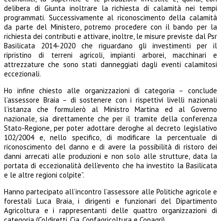
delibera di Giunta inoltrare la richiesta di calamità nei tempi
programmati. Successivamente al riconoscimento della calamità
da parte del Ministero, potremo procedere con il bando per la
richiesta dei contributi e attivare, inoltre, le misure previste dal Psr
Basilicata 2014-2020 che riguardano gli investimenti per il
ripristino di terreni agricoli, impianti arborei, macchinari e
attrezzature che sono stati danneggiati dagli eventi calamitosi
eccezionali.
Ho infine chiesto alle organizzazioni di categoria – conclude
l’assessore Braia – di sostenere con i rispettivi livelli nazionali
l’istanza che formulerò al Ministro Martina ed al Governo
nazionale, sia direttamente che per il tramite della conferenza
Stato-Regione, per poter adottare deroghe al decreto legislativo
102/2004 e, nello specifico, di modificare la percentuale di
riconoscimento del danno e di avere la possibilità di ristoro dei
danni arrecati alle produzioni e non solo alle strutture, data la
portata di eccezionalità dell’evento che ha investito la Basilicata
e le altre regioni colpite”.
Hanno partecipato all’incontro l’assessore alle Politiche agricole e
forestali Luca Braia, i dirigenti e funzionari del Dipartimento
Agricoltura e i rappresentanti delle quattro organizzazioni di
categoria (Coldiretti, Cia, Confagricoltura e Copagri).