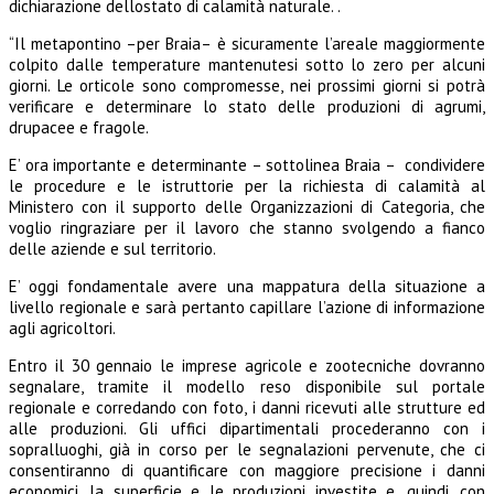
dichiarazione dellostato di calamità naturale. .
“Il metapontino –per Braia– è sicuramente l’areale maggiormente
colpito dalle temperature mantenutesi sotto lo zero per alcuni
giorni. Le orticole sono compromesse, nei prossimi giorni si potrà
verificare e determinare lo stato delle produzioni di agrumi,
drupacee e fragole.
E’ ora importante e determinante – sottolinea Braia – condividere
le procedure e le istruttorie per la richiesta di calamità al
Ministero con il supporto delle Organizzazioni di Categoria, che
voglio ringraziare per il lavoro che stanno svolgendo a fianco
delle aziende e sul territorio.
E’ oggi fondamentale avere una mappatura della situazione a
livello regionale e sarà pertanto capillare l’azione di informazione
agli agricoltori.
Entro il 30 gennaio le imprese agricole e zootecniche dovranno
segnalare, tramite il modello reso disponibile sul portale
regionale e corredando con foto, i danni ricevuti alle strutture ed
alle produzioni. Gli uffici dipartimentali procederanno con i
sopralluoghi, già in corso per le segnalazioni pervenute, che ci
consentiranno di quantificare con maggiore precisione i danni
economici, la superficie e le produzioni investite e, quindi, con