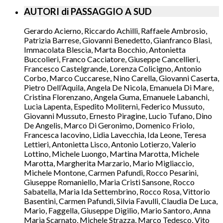
AUTORI di PASSAGGIO A SUD
Gerardo Acierno, Riccardo Achilli, Raffaele Ambrosio,
Patrizia Barrese, Giovanni Benedetto, Gianfranco Blasi,
Immacolata Blescia, Marta Bocchio, Antonietta
Buccolieri, Franco Cacciatore, Giuseppe Cancellieri,
Francesco Castelgrande, Lorenza Colicigno, Antonio
Corbo, Marco Cuccarese, Nino Carella, Giovanni Caserta,
Pietro Dell’Aquila, Angela De Nicola, Emanuela Di Mare,
Cristina Florenzano, Angela Guma, Emanuele Labanchi,
Lucia Lapenta, Espedito Moliterni, Federico Mussuto,
Giovanni Mussuto, Ernesto Piragine, Lucio Tufano, Dino
De Angelis, Marco Di Geronimo, Domenico Friolo,
Francesca Iacovino, Lidia Lavecchia, Ida Leone, Teresa
Lettieri, Antonietta Lisco, Antonio Lotierzo, Valerio
Lottino, Michele Luongo, Martina Marotta, Michele
Marotta, Margherita Marzario, Mario Migliaccio,
Michele Montone, Carmen Pafundi, Rocco Pesarini,
Giuseppe Romaniello, Maria Cristi Sansone, Rocco
Sabatella, Maria Ida Settembrino, Rocco Rosa, Vittorio
Basentini, Carmen Pafundi, Silvia Favulli, Claudia De Luca,
Mario, Faggella, Giuseppe Digilio, Mario Santoro, Anna
Maria Scarnato, Michele Strazza, Marco Tedesco, Vito