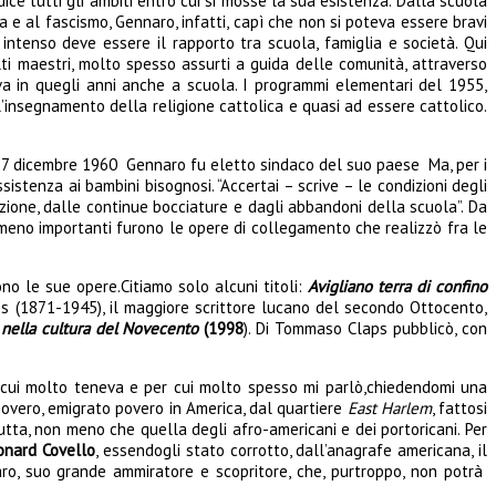
dice tutti gli ambiti entro cui si mosse la sua esistenza. Dalla scuola
a e al fascismo, Gennaro, infatti, capì che non si poteva essere bravi
intenso deve essere il rapporto tra scuola, famiglia e società. Qui
lti maestri, molto spesso assurti a guida delle comunità, attraverso
geva in quegli anni anche a scuola. I programmi elementari del 1955,
l’insegnamento della religione cattolica e quasi ad essere cattolico.
il 27 dicembre 1960 Gennaro fu eletto sindaco del suo paese Ma, per i
stenza ai bambini bisognosi. “Accertai – scrive – le condizioni degli
nazione, dalle continue bocciature e dagli abbandoni della scuola”. Da
n meno importanti furono le opere di collegamento che realizzò fra le
sono le sue opere.Citiamo solo alcuni titoli:
Avigliano terra di confino
(1871-1945), il maggiore scrittore lucano del secondo Ottocento,
nella cultura del Novecento
(1998
). Di Tommaso Claps pubblicò, con
ra cui molto teneva e per cui molto spesso mi parlò,chiedendomi una
 povero, emigrato povero in America, dal quartiere
East Harlem
, fattosi
tta, non meno che quella degli afro-americani e dei portoricani. Per
onard Covello
, essendogli stato corrotto, dall’anagrafe americana, il
aro, suo grande ammiratore e scopritore, che, purtroppo, non potrà