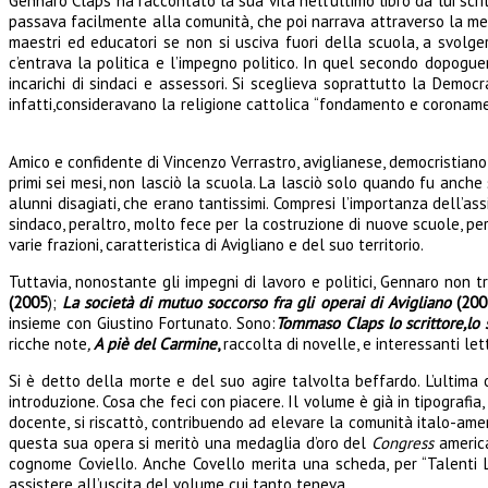
Gennaro Claps ha raccontato la sua vita nell’ultimo libro da lui scri
passava facilmente alla comunità, che poi narrava attraverso la memor
maestri ed educatori se non si usciva fuori della scuola, a svolge
c’entrava la politica e l’impegno politico. In quel secondo dopogue
incarichi di sindaci e assessori. Si sceglieva soprattutto la Democ
infatti,consideravano la religione cattolica “fondamento e coronamen
Amico e confidente di Vincenzo Verrastro, aviglianese, democristiano
primi sei mesi, non lasciò la scuola. La lasciò solo quando fu anche
alunni disagiati, che erano tantissimi. Compresi l’importanza dell’as
sindaco, peraltro, molto fece per la costruzione di nuove scuole, pe
varie frazioni, caratteristica di Avigliano e del suo territorio.
Tuttavia, nonostante gli impegni di lavoro e politici, Gennaro non tr
(2005
);
La società di mutuo soccorso fra gli operai di Avigliano
(200
insieme con Giustino Fortunato. Sono:
Tommaso Claps lo scrittore,lo s
ricche note
,
A piè del Carmine
,
raccolta di novelle, e interessanti let
Si è detto della morte e del suo agire talvolta beffardo. L’ultima
introduzione. Cosa che feci con piacere. Il volume è già in tipografi
docente, si riscattò, contribuendo ad elevare la comunità italo-ame
questa sua opera si meritò una medaglia d’oro del
Congress
americ
cognome Coviello. Anche Covello merita una scheda, per “Talenti L
assistere all’uscita del volume cui tanto teneva.