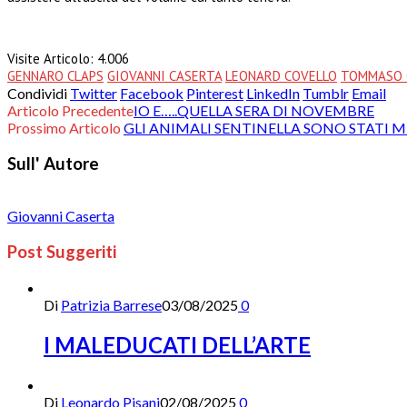
Visite Articolo:
4.006
GENNARO CLAPS
GIOVANNI CASERTA
LEONARD COVELLO
TOMMASO 
Condividi
Twitter
Facebook
Pinterest
LinkedIn
Tumblr
Email
Articolo Precedente
IO E…..QUELLA SERA DI NOVEMBRE
Prossimo Articolo
GLI ANIMALI SENTINELLA SONO STATI M
Sull' Autore
Giovanni Caserta
Post Suggeriti
Di
Patrizia Barrese
03/08/2025
0
I MALEDUCATI DELL’ARTE
Di
Leonardo Pisani
02/08/2025
0