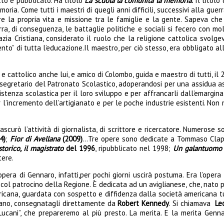
tto e pubblicato. Ha titolo
La scuola la comunità la memoria
.
Il titolo 
ia. Come tutti i maestri di quegli anni difficili, successivi alla guerr
re la propria vita e missione tra le famiglie e la gente. Sapeva che 
rra, di conseguenza, le battaglie politiche e sociali si fecero con mo
razia Cristiana, considerato il ruolo che la religione cattolica svol
to” di tutta l’educazione.Il maestro, per ciò stesso, era obbligato al
 e cattolico anche lui, e amico di Colombo, guida e maestro di tutti, 
 segretario del Patronato Scolastico, adoperandosi per una assidua assi
sistenza scolastica per il loro sviluppo e per affrancarli dall’emargi
r l’incremento dell’artigianato e per le poche industrie esistenti. No
ascurò l’attività di giornalista, di scrittore e ricercatore. Numerose 
4)
;
Fior di Avellana
(2009)
…Tre opere sono dedicate a Tommaso Claps 
torico, il magistrato
del 1996
, ripubblicato nel 1998;
Un galantuomo 
tere.
 opera di Gennaro, infatti,per pochi giorni uscirà postuma. Era l’ope
a, col patrocino della Regione. È dedicata ad un aviglianese, che, nato
ricana, guardata con sospetto e diffidenza dalla società americana tu
ano, consegnatagli direttamente da
Robert Kennedy
. Si chiamava
Le
ucani”, che prepareremo al più presto. La merita. E la merita Genn