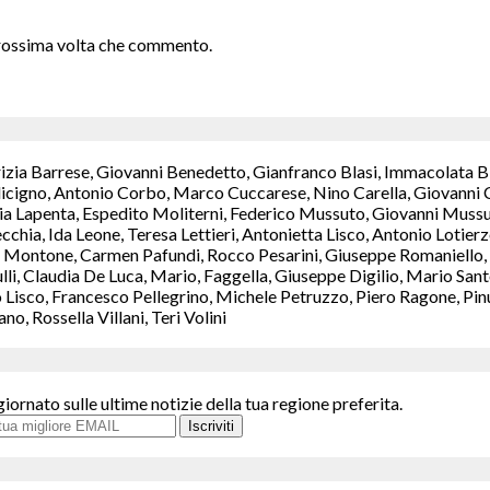
 prossima volta che commento.
rizia Barrese, Giovanni Benedetto, Gianfranco Blasi, Immacolata B
icigno, Antonio Corbo, Marco Cuccarese, Nino Carella, Giovanni C
a Lapenta, Espedito Moliterni, Federico Mussuto, Giovanni Mussut
chia, Ida Leone, Teresa Lettieri, Antonietta Lisco, Antonio Lotie
Montone, Carmen Pafundi, Rocco Pesarini, Giuseppe Romaniello, M
ulli, Claudia De Luca, Mario, Faggella, Giuseppe Digilio, Mario S
isco, Francesco Pellegrino, Michele Petruzzo, Piero Ragone, Pinuc
, Rossella Villani, Teri Volini
giornato sulle ultime notizie della tua regione preferita.
Iscriviti