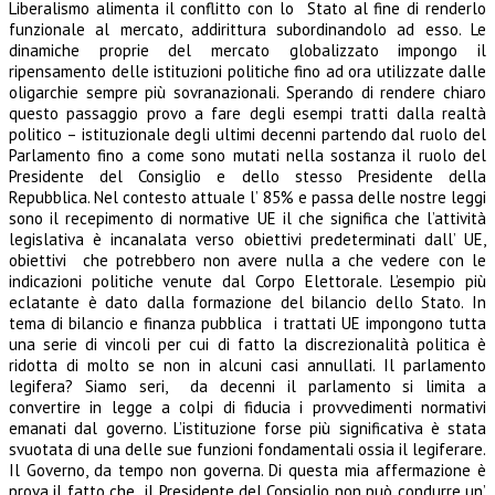
Liberalismo alimenta il conflitto con lo Stato al fine di renderlo
funzionale al mercato, addirittura subordinandolo ad esso. Le
dinamiche proprie del mercato globalizzato impongo il
ripensamento delle istituzioni politiche fino ad ora utilizzate dalle
oligarchie sempre più sovranazionali. Sperando di rendere chiaro
questo passaggio provo a fare degli esempi tratti dalla realtà
politico – istituzionale degli ultimi decenni partendo dal ruolo del
Parlamento fino a come sono mutati nella sostanza il ruolo del
Presidente del Consiglio e dello stesso Presidente della
Repubblica. Nel contesto attuale l’ 85% e passa delle nostre leggi
sono il recepimento di normative UE il che significa che l’attività
legislativa è incanalata verso obiettivi predeterminati dall’ UE,
obiettivi che potrebbero non avere nulla a che vedere con le
indicazioni politiche venute dal Corpo Elettorale. L’esempio più
eclatante è dato dalla formazione del bilancio dello Stato. In
tema di bilancio e finanza pubblica i trattati UE impongono tutta
una serie di vincoli per cui di fatto la discrezionalità politica è
ridotta di molto se non in alcuni casi annullati. Il parlamento
legifera? Siamo seri, da decenni il parlamento si limita a
convertire in legge a colpi di fiducia i provvedimenti normativi
emanati dal governo. L’istituzione forse più significativa è stata
svuotata di una delle sue funzioni fondamentali ossia il legiferare.
Il Governo, da tempo non governa. Di questa mia affermazione è
prova il fatto che il Presidente del Consiglio non può condurre un’