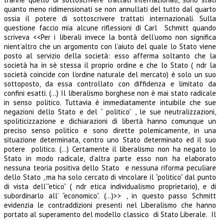
quanto meno ridimensionati se non annullati del tutto dal quarto
ossia il potere di sottoscrivere trattati internazionali. Sulla
questione faccio mia alcune riflessioni di Carl Schmitt quando
scriveva <<Per i liberali invece la bontà dell’uomo non significa
nient’altro che un argomento con l’aiuto del quale lo Stato viene
posto al servizio della società: esso afferma soltanto che la
società ha in sè stessa il proprio ordine e che lo Stato ( ndr la
società coincide con l’ordine naturale del mercato) è solo un suo
sottoposto, da essa controllato con diffidenza e limitato da
confini esatti. (…) Il liberalismo borghese non è mai stato radicale
in senso politico. Tuttavia è immediatamente intuibile che sue
negazioni dello Stato e del “ politico” , le sue neutralizzazioni,
spoliticizzazione e dichiarazioni di libertà hanno comunque un
preciso senso politico e sono dirette polemicamente, in una
situazione determinata, contro uno Stato determinato ed il suo
potere politico. (…) Certamente il liberalismo non ha negato lo
Stato in modo radicale, d’altra parte esso non ha elaborato
nessuna teoria positiva dello Stato e nessuna riforma peculiare
dello Stato , ma ha solo cercato di vincolare il “politico” dal punto
di vista dell’”etico” ( ndr etica individualismo proprietario), e di
subordinarlo all’ “economico”. (…)>> , in questo passo Schmitt
evidenzia le contraddizioni presenti nel Liberalismo che hanno
portato al superamento del modello classico di Stato Liberale. Il