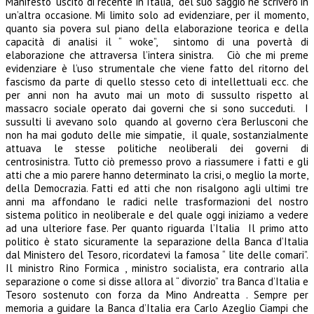
Manifesto” uscito di recente in Italia, del suo saggio ne scriverò in
un’altra occasione. Mi limito solo ad evidenziare, per il momento,
quanto sia povera sul piano della elaborazione teorica e della
capacità di analisi il “ woke”, sintomo di una povertà di
elaborazione che attraversa l’intera sinistra. Ciò che mi preme
evidenziare è l’uso strumentale che viene fatto del ritorno del
fascismo da parte di quello stesso ceto di intellettuali ecc. che
per anni non ha avuto mai un moto di sussulto rispetto al
massacro sociale operato dai governi che si sono succeduti. I
sussulti li avevano solo quando al governo c’era Berlusconi che
non ha mai goduto delle mie simpatie, il quale, sostanzialmente
attuava le stesse politiche neoliberali dei governi di
centrosinistra. Tutto ciò premesso provo a riassumere i fatti e gli
atti che a mio parere hanno determinato la crisi, o meglio la morte,
della Democrazia. Fatti ed atti che non risalgono agli ultimi tre
anni ma affondano le radici nelle trasformazioni del nostro
sistema politico in neoliberale e del quale oggi iniziamo a vedere
ad una ulteriore fase. Per quanto riguarda l’Italia Il primo atto
politico è stato sicuramente la separazione della Banca d’Italia
dal Ministero del Tesoro, ricordatevi la famosa “ lite delle comari”.
Il ministro Rino Formica , ministro socialista, era contrario alla
separazione o come si disse allora al “ divorzio” tra Banca d’Italia e
Tesoro sostenuto con forza da Mino Andreatta . Sempre per
memoria a guidare la Banca d’Italia era Carlo Azeglio Ciampi che