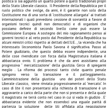
politica si sia aggiunto un quarto potere a quelli tradizionali propri
dello Stato Liberale classico. Il Presidente della Repubblica per il
ruolo politico che svolge, da anni, è il garante non solo della
Costituzione ma di una sorta di “costituzione allargata” ai trattati
internazionali i quali prevedono cessione di sovranità a favore di
organismi tecnici quindi non democratici e di organismi che
possiamo definire di secondo livello come può essere la
Commissione Europea. A sostegno del mio ragionamento penso ai
governi tecnici e al veto posto dal Presidente della Repubblica su
alcuni ministri critici rispetto ai dettati dell’U.E. , la vicenda che ha
interessato l’economista Paolo Savona è significativa. Passo al
Potere giudiziario, che questo debba essere indipendente, una
delle cose rivendicate con forza dalla Magistratura italiana è
abbastanza ovvio. Il problema è che da anni assistiamo alla
progressiva “ mercatizzazione” della giustizia. Cerco di spiegarmi
meglio . La riforma dei processi tanto civile quanto penale
spingono verso la transazione e il patteggiamento.
L’amministrazione della giustizia uno dei poteri dello Stato
Liberale classico, viene rinviata progressivamente al “mercato”. In
caso di lite il non presentarsi alla richiesta di transazione è un
aggravante a carico della parte che non si presenta e della quale
il magistrato ne terrà conto nel caso in cui si vada in giudizio . E’
abbastanza evidente che non essendoci una eguale parità di
partenza la soluzione delle liti affidata alla negoziazione