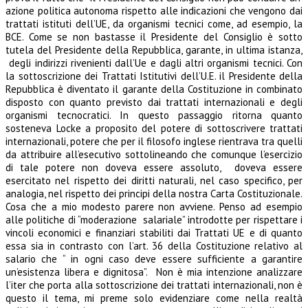
azione politica autonoma rispetto alle indicazioni che vengono dai
trattati istituti dell’UE, da organismi tecnici come, ad esempio, la
BCE. Come se non bastasse il Presidente del Consiglio è sotto
tutela del Presidente della Repubblica, garante, in ultima istanza,
degli indirizzi rivenienti dall’Ue e dagli altri organismi tecnici. Con
la sottoscrizione dei Trattati Istitutivi dell’U.E. il Presidente della
Repubblica è diventato il garante della Costituzione in combinato
disposto con quanto previsto dai trattati internazionali e degli
organismi tecnocratici. In questo passaggio ritorna quanto
sosteneva Locke a proposito del potere di sottoscrivere trattati
internazionali, potere che per il filosofo inglese rientrava tra quelli
da attribuire all’esecutivo sottolineando che comunque l’esercizio
di tale potere non doveva essere assoluto, doveva essere
esercitato nel rispetto dei diritti naturali, nel caso specifico, per
analogia, nel rispetto dei principi della nostra Carta Costituzionale.
Cosa che a mio modesto parere non avviene. Penso ad esempio
alle politiche di “moderazione salariale” introdotte per rispettare i
vincoli economici e finanziari stabiliti dai Trattati UE e di quanto
essa sia in contrasto con l’art. 36 della Costituzione relativo al
salario che “ in ogni caso deve essere sufficiente a garantire
un’esistenza libera e dignitosa”. Non è mia intenzione analizzare
l’iter che porta alla sottoscrizione dei trattati internazionali, non è
questo il tema, mi preme solo evidenziare come nella realtà