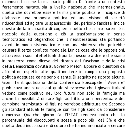
riconoscerlo come la mia parte politica. Di fronte a un contesto
fortemente mutato, sia a livello nazionale che internazionale,
quella che dovrebbe essere la mia parte politica, è incapace di
elaborare una proposta politica ed una visione di società
riducendosi ad agitare lo spauracchio del pericolo fascista. Indice
questo della incapacità di cogliere quello che a mio parere è il
nocciolo della questione e ciò la trasformazione in senso
tecnocratico ed oligarchico che il neoliberalismo sta portando
avanti in modo sistematico e con una violenza che potrebbe
causare il terzo conflitto mondiale. L’unica cosa che le opposizioni,
attraverso i suoi intellettuali di punta, riescono a dire è che siamo
in presenza, come dicevo del ritorno del fascismo e della crisi
della Democrazia dovuta al Governo Meloni. Eppure di questioni da
affrontare rispetto alle quali mettere in campo una proposta
politica adeguata ce ne sono e tante. Di seguito ne riporto alcune.
Giorni fa il quotidiano della Conferenza Episcopale “ Avvenire”
pubblicava uno studio dal quale si evinceva che i giovani italiani
vedono come positivo nel loro futuro non solo la famiglia ma
anche la possibilità di fare figli, addirittura una percentuale del
campione intervistato , di figli, ne vorrebbe addirittura tre. Secondo
gli standard attuali le famiglie con tre figli sono da considerare
numerosa. Qualche giorno fa l’ISTAT rendeva noto che la
percentuale dei disoccupati è scesa a poco più del 5% e che
quella degli inoccupati e di coloro che hanno rinunciato a cercare