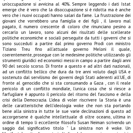
un’occupazione si avvicina al 40%. Sempre leggendo i dati Istat
emerge che è vero che la disoccupazione si è ridotta ma è anche
vero che i nuovi occupati hanno salari da fame. La frustrazione dei
giovani che vorrebbero una famiglia e dei figli , il lavoro mal
pagato, il numero crescente di coloro che rinunciano pesino a
cercarlo un lavoro, sono alcuni dei risultati delle scellerate
politiche economiche e sociali perseguite da tutti i governi che si
sono succeduti a partire dal primo governo Prodi con ministro
Tiziano Treu fino all’attuale governo Meloni il quale,
coerentemente, prosegue con le medesime politiche utilizzando gli
strumenti giuridici ed economici messi in campo a partire dagli anni
90 del secolo scorso.
Di fronte a questo e ad altri dati nazionali,
ad un conflitto bellico che dura da tre anni voluto dagli USA e
sostenuto dal servilismo dei governi degli Stati aderenti all’UE, di
fronte al genocidio che si sta consumando a Gaza , con il reale
pericolo di un conflitto mondiale, l’unica cosa che si riesce a
farfugliare è appunto il pericolo del ritorno del fascismo e della
crisi della Democrazia. L’idea di voler riscrivere la Storia è una
delle caratteristiche dell’ideologia woke che non sta portando
bene alla sinistra in tutte le sue varie declinazioni di questo ad
accorgersene è qualche intellettuale di oltre oceano, ultima in
ordine di tempo lì eccellente filosofo Susan Neiman scrivendo un
saggio dal significativo titolo “ La sinistra non è woke. Un