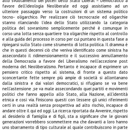
allo svuotamento dei poteri dello Stato Liberal – Democratico a
favore dell’ideologia Neoliberale ed oggi assistiamo ad un
ulteriore passaggio verso la costruzioni di un sistema politico
tecno- oligarchico. Per realizzare ciò tecnocrazie ed oligarchie
stanno rilanciando l’idea dello Stato utilizzando la categoria
politica del sovranismo semplicemente perché è comunque in
corso una lotta senza quartiere tra oligarchie rispetto al controllo
e alla guida del processo in corso per cui puntano in questa fase a
ripiegarsi sullo Stato come strumento di lotta politica. Il dramma è
che in questi decenni ciò che veniva identificato come sinistra ha
assecondato il ridimensionamento e il successivo annullamento
della Democrazia a favore del Liberalismo nell’accezione post
moderna del Neoliberalismo. Pertanto è incapace di esprimere un
pensiero critico rispetto al sistema, di fronte a questo dato
sconcertante fette sempre più ampie di società si allontanano
dalla sinistra e dai valori democratici, si rifugiano se va bene
nell’astensione ,se va male assecondando quei partiti e movimenti
politici che fanno appello allo Stato, alla Nazione, all’identità
etnica e così via. Finiscono questi con l’essere gli unici riferimenti
certi in una realtà senza prospettiva ad alto rischio, incapace di
andare oltre il qui ed oggi. La ricerca riportata da Avvenire, rispetto
al desiderio di famiglia e di figli, sta a significare che le giovani
generazioni vorrebbero scommettere ma che davanti a loro hanno
uno sbarramento di tipo culturale al quale contribuiscono in parte