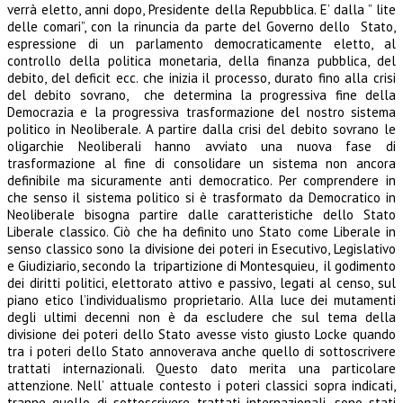
verrà eletto, anni dopo, Presidente della Repubblica. E’ dalla ” lite
delle comari”, con la rinuncia da parte del Governo dello Stato,
espressione di un parlamento democraticamente eletto, al
controllo della politica monetaria, della finanza pubblica, del
debito, del deficit ecc. che inizia il processo, durato fino alla crisi
del debito sovrano, che determina la progressiva fine della
Democrazia e la progressiva trasformazione del nostro sistema
politico in Neoliberale. A partire dalla crisi del debito sovrano le
oligarchie Neoliberali hanno avviato una nuova fase di
trasformazione al fine di consolidare un sistema non ancora
definibile ma sicuramente anti democratico. Per comprendere in
che senso il sistema politico si è trasformato da Democratico in
Neoliberale bisogna partire dalle caratteristiche dello Stato
Liberale classico. Ciò che ha definito uno Stato come Liberale in
senso classico sono la divisione dei poteri in Esecutivo, Legislativo
e Giudiziario, secondo la tripartizione di Montesquieu, il godimento
dei diritti politici, elettorato attivo e passivo, legati al censo, sul
piano etico l’individualismo proprietario. Alla luce dei mutamenti
degli ultimi decenni non è da escludere che sul tema della
divisione dei poteri dello Stato avesse visto giusto Locke quando
tra i poteri dello Stato annoverava anche quello di sottoscrivere
trattati internazionali. Questo dato merita una particolare
attenzione. Nell’ attuale contesto i poteri classici sopra indicati,
tranne quello di sottoscrivere trattati internazionali, sono stati