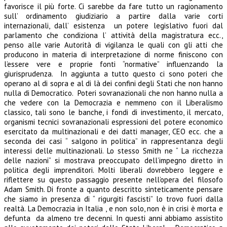
favorisce il più forte. Ci sarebbe da fare tutto un ragionamento
sull’ ordinamento giudiziario a partire dalla varie corti
internazionali, dall’ esistenza un potere legislativo fuori dal
parlamento che condiziona l’ attività della magistratura ecc.,
penso alle varie Autorità di vigilanza le quali con gli atti che
producono in materia di interpretazione di norme finiscono con
l’essere vere e proprie fonti “normative” influenzando la
giurisprudenza. In aggiunta a tutto questo ci sono poteri che
operano al di sopra e al di là dei confini degli Stati che non hanno
nulla di Democratico. Poteri sovranazionali che non hanno nulla a
che vedere con la Democrazia e nemmeno con il Liberalismo
classico, tali sono le banche, i fondi di investimento, il mercato,
organismi tecnici sovranazionali espressioni del potere economico
esercitato da multinazionali e dei datti manager, CEO ecc. che a
seconda dei casi “ salgono in politica” in rappresentanza degli
interessi delle multinazionali. Lo stesso Smith ne “ La ricchezza
delle nazioni” si mostrava preoccupato dell’impegno diretto in
politica degli imprenditori. Molti liberali dovrebbero leggere e
riflettere su questo passaggio presente nell’opera del filosofo
Adam Smith. Di fronte a quanto descritto sinteticamente pensare
che siamo in presenza di “ rigurgiti fascisti” lo trovo fuori dalla
realtà. La Democrazia in Italia , e non solo, non è in crisi è morta e
defunta da almeno tre decenni. In questi anni abbiamo assistito