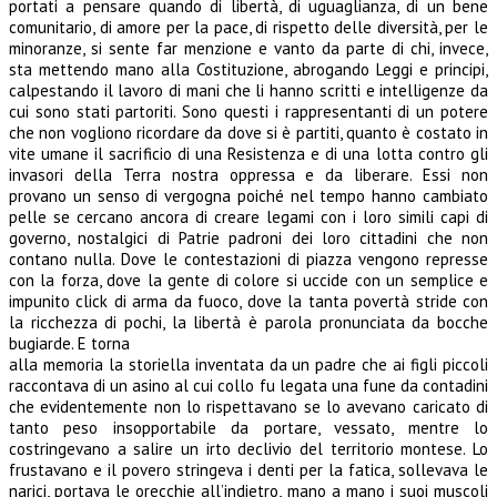
portati a pensare quando di libertà, di uguaglianza, di un bene
comunitario, di amore per la pace, di rispetto delle diversità, per le
minoranze, si sente far menzione e vanto da parte di chi, invece,
sta mettendo mano alla Costituzione, abrogando Leggi e principi,
calpestando il lavoro di mani che li hanno scritti e intelligenze da
cui sono stati partoriti. Sono questi i rappresentanti di un potere
che non vogliono ricordare da dove si è partiti, quanto è costato in
vite umane il sacrificio di una Resistenza e di una lotta contro gli
invasori della Terra nostra oppressa e da liberare. Essi non
provano un senso di vergogna poiché nel tempo hanno cambiato
pelle se cercano ancora di creare legami con i loro simili capi di
governo, nostalgici di Patrie padroni dei loro cittadini che non
contano nulla. Dove le contestazioni di piazza vengono represse
con la forza, dove la gente di colore si uccide con un semplice e
impunito click di arma da fuoco, dove la tanta povertà stride con
la ricchezza di pochi, la libertà è parola pronunciata da bocche
bugiarde. E torna
alla memoria la storiella inventata da un padre che ai figli piccoli
raccontava di un asino al cui collo fu legata una fune da contadini
che evidentemente non lo rispettavano se lo avevano caricato di
tanto peso insopportabile da portare, vessato, mentre lo
costringevano a salire un irto declivio del territorio montese. Lo
frustavano e il povero stringeva i denti per la fatica, sollevava le
narici, portava le orecchie all’indietro, mano a mano i suoi muscoli