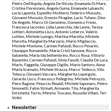
Pietro Dell’Aquila, Angela De Nicola, Emanuela Di Mare,
Cristina Florenzano, Angela Guma, Emanuele Labanchi,
Lucia Lapenta, Espedito Moliterni, Federico Mussuto,
Giovanni Mussuto, Ernesto Piragine, Lucio Tufano, Dino
De Angelis, Marco Di Geronimo, Domenico Friolo,
Francesca Iacovino, Lidia Lavecchia, Ida Leone, Teresa
Lettieri, Antonietta Lisco, Antonio Lotierzo, Valerio
Lottino, Michele Luongo, Martina Marotta, Michele
Marotta, Margherita Marzario, Mario Migliaccio,
Michele Montone, Carmen Pafundi, Rocco Pesarini,
Giuseppe Romaniello, Maria Cristi Sansone, Rocco
Sabatella, Maria Ida Settembrino, Rocco Rosa, Vittorio
Basentini, Carmen Pafundi, Silvia Favulli, Claudia De Luca,
Mario, Faggella, Giuseppe Digilio, Mario Santoro, Anna
Maria Scarnato, Michele Strazza, Marco Tedesco, Vito
Telesca, Giovanni Vaccaro, Margherita Lopergolo,
Gerardo Lisco, Francesco Pellegrino, Michele Petruzzo,
Piero Ragone, Pinuccio Rinaldi, Michele Saponaro, Pietro
Simonetti, Fabio Strinati, Armando Tita, Margherita
Enrichetta Torrio, Mimmo Toscano, Rossella Villani, Teri
Volini
Newsletter