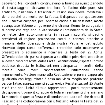
cedevano. Ma i contadini continuavano a tirarlo su e, incolpandolo
di testardaggine, dicevano tra loro, ”e l’asino ride pure, sto
sfaticato, insistiamo a trascinarlo”. L’asino non rideva, mostrava i
denti perché era morto per la fatica, il disprezzo per quell’essere
che li faceva campare, per l’oneroso carico a lui destinato, morto
strangolato. Ebbene un governo che chiama riforme le abrogazioni
di norme che regolano la vita sociale e l’ordinamento dello Stato,
permette che autonomamente in realtà nazionali, sindaci o
presidenti di regione proibiscano cortei o canzoni storiche a
memoria della liberazione della nostra Patria e del giubilo
ritrovato dopo tanta sofferenza, creerebbe solo malessere a
presenziare o solamente a nominare la festa del 25 Aprile.
Offenderebbe chi, pur sottoposto a sacrifici e privazioni, obbedisce
ai doveri civici prescritti dalla Carta Costituzionale, rispetta l’ordine
pubblico, rispetta le Istituzioni, non oltrepassa i confini della
morale come molti rappresentanti istituzionali fanno
impunemente. Mettere mano alla Costituzione e punire l’apparato
giudiziario con leggi mirate è cosa mai vista. Meglio non proferire
parole false, apprezzamenti sulla eroica Resistenza, sul 25 Aprile
e ciò che per l’Unità d’Italia rappresenta. I pochi rappresentanti
del governo trovino il coraggio di lodare i sentimenti che animano
la memoria di questa Festa e di condannare tutto ciò che ricorda il
Fascismo e la collaborazione con il Nazismo. Allora la Festa del 25