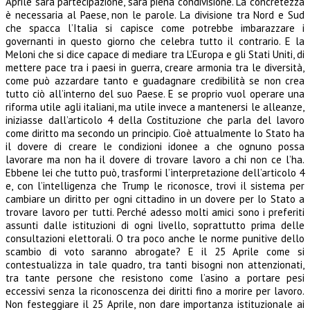
Aprile sarà partecipazione, sarà piena condivisione. La concretezza
è necessaria al Paese, non le parole. La divisione tra Nord e Sud
che spacca l’Italia si capisce come potrebbe imbarazzare i
governanti in questo giorno che celebra tutto il contrario. E la
Meloni che si dice capace di mediare tra L’Europa e gli Stati Uniti, di
mettere pace tra i paesi in guerra, creare armonia tra le diversità,
come può azzardare tanto e guadagnare credibilità se non crea
tutto ciò all’interno del suo Paese. E se proprio vuol operare una
riforma utile agli italiani, ma utile invece a mantenersi le alleanze,
iniziasse dall’articolo 4 della Costituzione che parla del lavoro
come diritto ma secondo un principio. Cioè attualmente lo Stato ha
il dovere di creare le condizioni idonee a che ognuno possa
lavorare ma non ha il dovere di trovare lavoro a chi non ce l’ha.
Ebbene lei che tutto può, trasformi l’ìnterpretazione dell’articolo 4
e, con l’intelligenza che Trump le riconosce, trovi il sistema per
cambiare un diritto per ogni cittadino in un dovere per lo Stato a
trovare lavoro per tutti. Perché adesso molti amici sono i preferiti
assunti dalle istituzioni di ogni livello, soprattutto prima delle
consultazioni elettorali. O tra poco anche le norme punitive dello
scambio di voto saranno abrogate? E il 25 Aprile come si
contestualizza in tale quadro, tra tanti bisogni non attenzionati,
tra tante persone che resistono come l’asino a portare pesi
eccessivi senza la riconoscenza dei diritti fino a morire per lavoro.
Non festeggiare il 25 Aprile, non dare importanza istituzionale ai