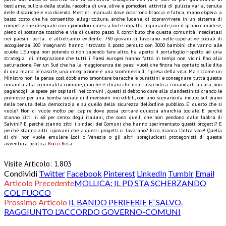
bestiame, pulizia delle stalle, raccolta di uva, olive e pomodori, attività di pulizia varia, tenuta
delle discariche e via dicendo. Mestieri manuali dove occorrono braccia e fatica, mano d’opera a
basso costo che ha consentito all’agricoltura, anche lucana, di sopravvivere in un sistema di
competizione diseguale con i pomodori cinesi a forte impatto inquinante, con il grano canadese,
pieno di sostanze tossiche e via di questo passo. Il contributo che questa comunità insediatasi
nei paesini porta è altrettanto evidente: 750 giovani ci lavorano nelle coperative sociali di
accoglienza, 200 insegnanti hanno ritrovato il posto perduto con 3000 bambini che vanno alle
scuole. L’Europa non potendo o non sapendo fare altro, ha aperto il portafoglio rispetto ad una
strategia di integrazione che tutti i Paesi europei hanno fatto in tempi non vicini, fino alla
saturazione. Per un Sud che ha la maggioranza dei paesi vuoti, che finora ha contato sulle dita
di una mano le nascite, una integrazione è una scommessa di ripresa della vita. Ma siccome un
Ministro non la pensa così, dobbiamo smontare baracche e burattini e consegnare tutta questa
umanità alla criminalità comune, giacchè è chiaro che non riuscendo a rimandarli a casa, non
pagandogli le spese per ospitarli nei comuni , questi si debbono dare alla clandestinità crando le
premesse per una bomba sociale di dimensioni incredibili, con uno scenario da incubo sul piano
della tenuta della democrazia e su quello della sicurezza dell’ordine pubblico. E’ questo che si
vuole? Non ci vuole molto per capire dove possa portare quuesta anarchia sociale. E perchè
stanno zitti il 68 per cento degli italiani, che sono quelli che non pendono dalle labbra di
Salvini? E perchè stanno zitti i sindaci dei Comuni che hanno sperimentato questi progetti? E
perchè stanno zitti i giovani che a questi progetti ci lavorano? Ecco, manca l’altra voce! Quella
di chi non vuole emulare Lodi o Venezia o gli altri spregiudicati protagonisti di questa
avventura politica.
Rocco Rosa
Visite Articolo:
1.803
Condividi
Twitter
Facebook
Pinterest
LinkedIn
Tumblr
Email
Articolo Precedente
MOLLICA: IL PD STA SCHERZANDO
COL FUOCO
Prossimo Articolo
IL BANDO PERIFERIE E’ SALVO.
RAGGIUNTO L’ACCORDO GOVERNO-COMUNI