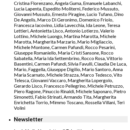
Cristina Florenzano, Angela Guma, Emanuele Labanchi,
Lucia Lapenta, Espedito Moliterni, Federico Mussuto,
Giovanni Mussuto, Ernesto Piragine, Lucio Tufano, Dino
De Angelis, Marco Di Geronimo, Domenico Friolo,
Francesca Iacovino, Lidia Lavecchia, Ida Leone, Teresa
Lettieri, Antonietta Lisco, Antonio Lotierzo, Valerio
Lottino, Michele Luongo, Martina Marotta, Michele
Marotta, Margherita Marzario, Mario Migliaccio,
Michele Montone, Carmen Pafundi, Rocco Pesarini,
Giuseppe Romaniello, Maria Cristi Sansone, Rocco
Sabatella, Maria Ida Settembrino, Rocco Rosa, Vittorio
Basentini, Carmen Pafundi, Silvia Favulli, Claudia De Luca,
Mario, Faggella, Giuseppe Digilio, Mario Santoro, Anna
Maria Scarnato, Michele Strazza, Marco Tedesco, Vito
Telesca, Giovanni Vaccaro, Margherita Lopergolo,
Gerardo Lisco, Francesco Pellegrino, Michele Petruzzo,
Piero Ragone, Pinuccio Rinaldi, Michele Saponaro, Pietro
Simonetti, Fabio Strinati, Armando Tita, Margherita
Enrichetta Torrio, Mimmo Toscano, Rossella Villani, Teri
Volini
Newsletter