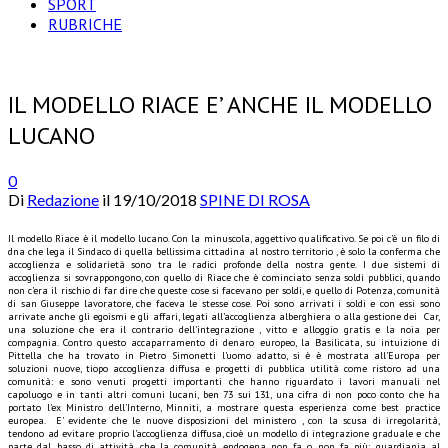
SPORT
RUBRICHE
IL MODELLO RIACE E’ ANCHE IL MODELLO
LUCANO
0
Di
Redazione
il
19/10/2018
SPINE DI ROSA
Il modello Riace è il modello lucano. Con la minuscola, aggettivo qualificativo. Se poi c’è un filo di
dna che lega il Sindaco di quella bellissima cittadina al nostro territorio , è solo la conferma che
accoglienza e solidarietà sono tra le radici profonde della nostra gente. I due sistemi di
accoglienza si sovrappongono, con quello di Riace che è cominciato senza soldi pubblici, quando
non c’era il rischio di far dire che queste cose si facevano per soldi, e quello di Potenza, comunità
di san Giuseppe lavoratore, che faceva le stesse cose. Poi sono arrivati i soldi e con essi sono
arrivate anche gli egoismi e gli affari, legati all’accoglienza alberghiera o alla gestione dei Car,
una soluzione che era il contrario dell’integrazione , vitto e alloggio gratis e la noia per
compagnia. Contro questo accaparramento di denaro europeo, la Basilicata, su intuizione di
Pittella che ha trovato in Pietro Simonetti l’uomo adatto, si è è mostrata all’Europa per
soluzioni nuove, tiopo accoglienza diffusa e progetti di pubblica utilità come ristoro ad una
comunità: e sono venuti progetti importanti che hanno riguardato i lavori manuali nel
capoluogo e in tanti altri comuni lucani, ben 73 sui 131, una cifra di non poco conto che ha
portato l’ex Ministro dell’Interno, Minniti, a mostrare questa esperienza come best practice
europea. E’ evidente che le nuove disposizioni del ministero , con la scusa di irregolarità,
tendono ad evitare proprio l’accoglienza diffusa, cioè un modello di integrazione graduale e che
parte dal basso di attività che la comunità endogena non fa o non fa più: guardiania al