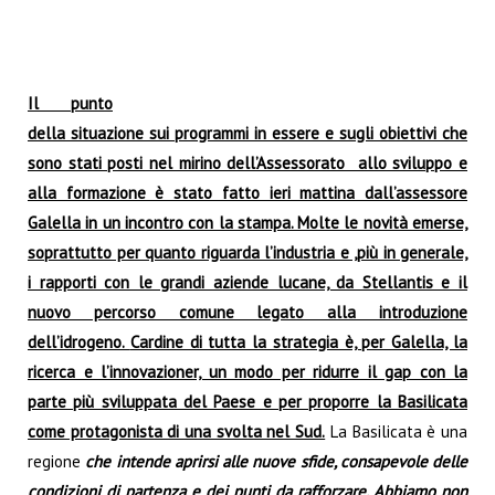
Il punto
della situazione sui programmi in essere e sugli obiettivi che
sono stati posti nel mirino dell’Assessorato allo sviluppo e
alla formazione è stato fatto ieri mattina dall’assessore
Galella in un incontro con la stampa. Molte le novità emerse,
soprattutto per quanto riguarda l’industria e ,più in generale,
i rapporti con le grandi aziende lucane, da Stellantis e il
nuovo percorso comune legato alla introduzione
dell’idrogeno.
Cardine di tutta la strategia è, per Galella, la
ricerca e l’innovazioner, un modo per ridurre il gap con la
parte più sviluppata del Paese e per proporre la Basilicata
come protagonista di una svolta nel Sud.
La Basilicata è una
regione
che intende aprirsi alle nuove sfide, consapevole delle
condizioni di partenza e dei punti da rafforzare. Abbiamo non