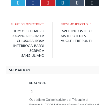
Twitter
Facebook
Pinterest
LinkedIn
Tumblr
Email
ARTICOLO PRECEDENTE
PROSSIMO ARTICOLO
IL MUSEO DI MURO
AVELLINO OSTICO
LUCANO RISCHIA LA
MA IL POTENZA
CHIUSURA. ROSA
VUOLE I TRE PUNTI
INTERROGA, BARDI
SCRIVE A
SANGIULIANO
SULL' AUTORE
REDAZIONE
Website
Quotidiano Online Iscrizione al Tribunale di
Potenza N. 7/2011 dir.resp.: Rocco Rosa Online dal