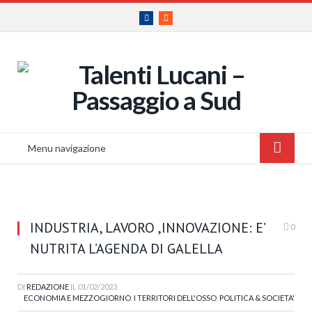
Facebook
RSS
Menu navigazione
INDUSTRIA, LAVORO ,INNOVAZIONE: E’
0
NUTRITA L’AGENDA DI GALELLA
DI
REDAZIONE
IL
01/02/2023
ECONOMIA E MEZZOGIORNO
,
I TERRITORI DELL'OSSO
,
POLITICA & SOCIETA'