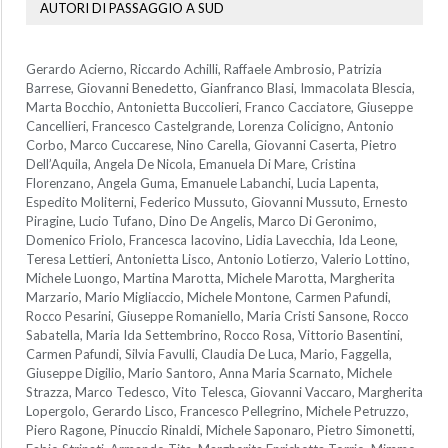
AUTORI DI PASSAGGIO A SUD
Gerardo Acierno, Riccardo Achilli, Raffaele Ambrosio, Patrizia
Barrese, Giovanni Benedetto, Gianfranco Blasi, Immacolata Blescia,
Marta Bocchio, Antonietta Buccolieri, Franco Cacciatore, Giuseppe
Cancellieri, Francesco Castelgrande, Lorenza Colicigno, Antonio
Corbo, Marco Cuccarese, Nino Carella, Giovanni Caserta, Pietro
Dell’Aquila, Angela De Nicola, Emanuela Di Mare, Cristina
Florenzano, Angela Guma, Emanuele Labanchi, Lucia Lapenta,
Espedito Moliterni, Federico Mussuto, Giovanni Mussuto, Ernesto
Piragine, Lucio Tufano, Dino De Angelis, Marco Di Geronimo,
Domenico Friolo, Francesca Iacovino, Lidia Lavecchia, Ida Leone,
Teresa Lettieri, Antonietta Lisco, Antonio Lotierzo, Valerio Lottino,
Michele Luongo, Martina Marotta, Michele Marotta, Margherita
Marzario, Mario Migliaccio, Michele Montone, Carmen Pafundi,
Rocco Pesarini, Giuseppe Romaniello, Maria Cristi Sansone, Rocco
Sabatella, Maria Ida Settembrino, Rocco Rosa, Vittorio Basentini,
Carmen Pafundi, Silvia Favulli, Claudia De Luca, Mario, Faggella,
Giuseppe Digilio, Mario Santoro, Anna Maria Scarnato, Michele
Strazza, Marco Tedesco, Vito Telesca, Giovanni Vaccaro, Margherita
Lopergolo, Gerardo Lisco, Francesco Pellegrino, Michele Petruzzo,
Piero Ragone, Pinuccio Rinaldi, Michele Saponaro, Pietro Simonetti,