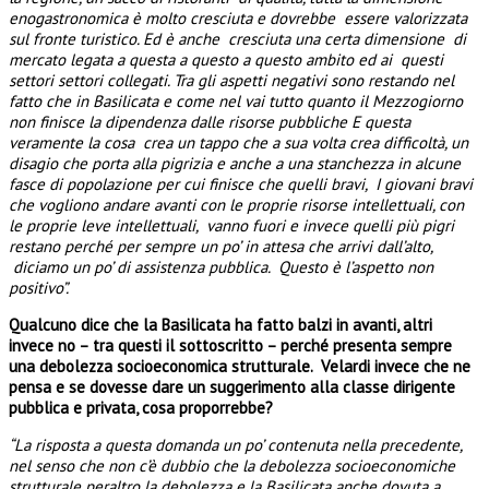
enogastronomica è molto cresciuta e dovrebbe essere valorizzata
sul fronte turistico. Ed è anche cresciuta una certa dimensione di
mercato legata a questa a questo a questo ambito ed ai questi
settori settori collegati. Tra gli aspetti negativi sono restando nel
fatto che in Basilicata e come nel vai tutto quanto il Mezzogiorno
non finisce la dipendenza dalle risorse pubbliche E questa
veramente la cosa crea un tappo che a sua volta crea difficoltà, un
disagio che porta alla pigrizia e anche a una stanchezza in alcune
fasce di popolazione per cui finisce che quelli bravi, I giovani bravi
che vogliono andare avanti con le proprie risorse intellettuali, con
le proprie leve intellettuali, vanno fuori e invece quelli più pigri
restano perché per sempre un po’ in attesa che arrivi dall’alto,
diciamo un po’ di assistenza pubblica. Questo è l’aspetto non
positivo”.
Qualcuno dice che la Basilicata ha fatto balzi in avanti, altri
invece no – tra questi il sottoscritto – perché presenta sempre
una debolezza socioeconomica strutturale. Velardi invece che ne
pensa e se dovesse dare un suggerimento alla classe dirigente
pubblica e privata, cosa proporrebbe?
“La risposta a questa domanda un po’ contenuta nella precedente,
nel senso che non c’è dubbio che la debolezza socioeconomiche
strutturale peraltro la debolezza e la Basilicata anche dovuta a