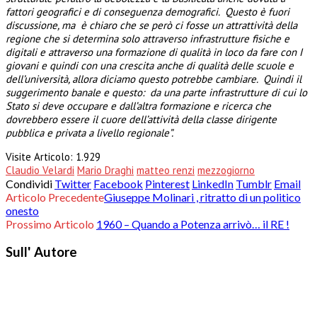
fattori geografici e di conseguenza demografici. Questo è fuori
discussione, ma è chiaro che se però ci fosse un attrattività della
regione che si determina solo attraverso infrastrutture fisiche e
digitali e attraverso una formazione di qualità in loco da fare con I
giovani e quindi con una crescita anche di qualità delle scuole e
dell’università, allora diciamo questo potrebbe cambiare. Quindi il
suggerimento banale e questo: da una parte infrastrutture di cui lo
Stato si deve occupare e dall’altra formazione e ricerca che
dovrebbero essere il cuore dell’attività della classe dirigente
pubblica e privata a livello regionale”.
Visite Articolo:
1.929
Claudio Velardi
Mario Draghi
matteo renzi
mezzogiorno
Condividi
Twitter
Facebook
Pinterest
LinkedIn
Tumblr
Email
Articolo Precedente
Giuseppe Molinari , ritratto di un politico
onesto
Prossimo Articolo
1960 – Quando a Potenza arrivò… il RE !
Sull' Autore