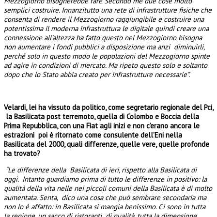
Mezzogiorno bisognerebbe fare Secondo me due cose molto
semplici costruire. Innanzitutto una rete di infrastrutture fisiche che
consenta di rendere il Mezzogiorno raggiungibile e costruire una
potentissima il moderna infrastruttura le digitale quindi creare una
connessione all’altezza ha fatto questo nel Mezzogiorno bisogna
non aumentare i fondi pubblici a disposizione ma anzi diminuirli,
perché solo in questo modo le popolazioni del Mezzogiorno spinte
ad agire in condizioni di mercato. Ma ripeto questo solo e soltanto
dopo che lo Stato abbia creato per infrastrutture necessarie”.
Velardi, lei ha vissuto da politico, come segretario regionale del Pci,
la Basilicata post terremoto, quella di Colombo e Boccia della
Prima Repubblica, con una Fiat agli inizi e non c’erano ancora le
estrazioni poi è ritornato come consulente dell’Eni nella
Basilicata del 2000, quali differenze, quelle vere, quelle profonde
ha trovato?
“Le differenze della Basilicata di ieri, rispetto alla Basilicata di
oggi. Intanto guardiamo prima di tutto le differenze in positivo: la
qualità della vita nelle nei piccoli comuni della Basilicata è di molto
aumentata. Senta, dico una cosa che può sembrare secondaria ma
non lo è affatto: in Basilicata si mangia benissimo. Ci sono in tutta
la regione, un sacco di ristoranti di qualità, tutta la dimensione