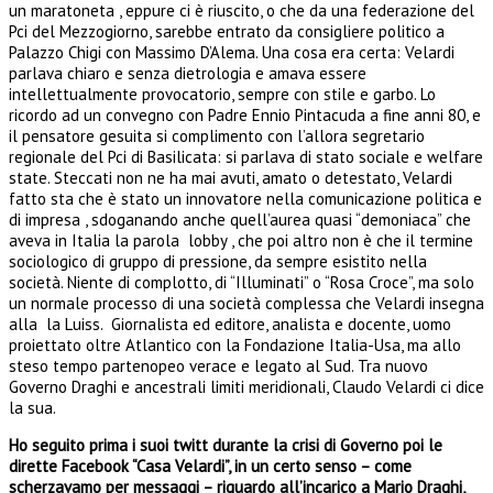
un maratoneta , eppure ci è riuscito, o che da una federazione del
Pci del Mezzogiorno, sarebbe entrato da consigliere politico a
Palazzo Chigi con Massimo D’Alema. Una cosa era certa: Velardi
parlava chiaro e senza dietrologia e amava essere
intellettualmente provocatorio, sempre con stile e garbo. Lo
ricordo ad un convegno con Padre Ennio Pintacuda a fine anni 80, e
il pensatore gesuita si complimento con l’allora segretario
regionale del Pci di Basilicata: si parlava di stato sociale e welfare
state. Steccati non ne ha mai avuti, amato o detestato, Velardi
fatto sta che è stato un innovatore nella comunicazione politica e
di impresa , sdoganando anche quell’aurea quasi “demoniaca” che
aveva in Italia la parola lobby , che poi altro non è che il termine
sociologico di gruppo di pressione, da sempre esistito nella
società. Niente di complotto, di “Illuminati” o “Rosa Croce”, ma solo
un normale processo di una società complessa che Velardi insegna
alla la Luiss. Giornalista ed editore, analista e docente, uomo
proiettato oltre Atlantico con la Fondazione Italia-Usa, ma allo
steso tempo partenopeo verace e legato al Sud. Tra nuovo
Governo Draghi e ancestrali limiti meridionali, Claudo Velardi ci dice
la sua.
Ho seguito prima i suoi twitt durante la crisi di Governo poi le
dirette Facebook “Casa Velardi”, in un certo senso – come
scherzavamo per messaggi – riguardo all’incarico a Mario Draghi,