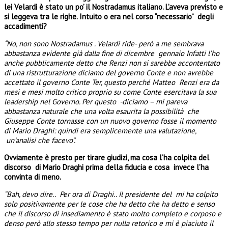
lei Velardi è stato un po’ il Nostradamus italiano. L’aveva previsto e
si leggeva tra le righe. Intuito o era nel corso “necessario” degli
accadimenti?
“No, non sono Nostradamus . Velardi ride- però a me sembrava
abbastanza evidente già dalla fine di dicembre gennaio Infatti l’ho
anche pubblicamente detto che Renzi non si sarebbe accontentato
di una ristrutturazione diciamo del governo Conte e non avrebbe
accettato il governo Conte Ter, questo perché Matteo Renzi era da
mesi e mesi molto critico proprio su come Conte esercitava la sua
leadership nel Governo. Per questo -diciamo – mi pareva
abbastanza naturale che una volta esaurita la possibilità che
Giuseppe Conte tornasse con un nuovo governo fosse il momento
di Mario Draghi: quindi era semplicemente una valutazione,
un’analisi che facevo”.
Ovviamente è presto per tirare giudizi, ma cosa l’ha colpita del
discorso di Mario Draghi prima della fiducia e cosa invece l’ha
convinta di meno.
“Bah, devo dire.. Per ora di Draghi.. Il presidente del mi ha colpito
solo positivamente per le cose che ha detto che ha detto e senso
che il discorso di insediamento è stato molto completo e corposo e
denso però allo stesso tempo per nulla retorico e mi è piaciuto il