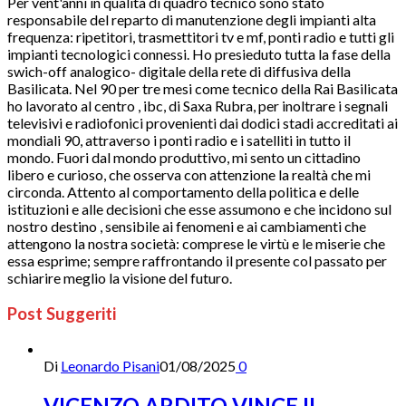
Per vent'anni in qualità di quadro tecnico sono stato
responsabile del reparto di manutenzione degli impianti alta
frequenza: ripetitori, trasmettitori tv e mf, ponti radio e tutti gli
impianti tecnologici connessi. Ho presieduto tutta la fase della
swich-off analogico- digitale della rete di diffusiva della
Basilicata. Nel 90 per tre mesi come tecnico della Rai Basilicata
ho lavorato al centro , ibc, di Saxa Rubra, per inoltrare i segnali
televisivi e radiofonici provenienti dai dodici stadi accreditati ai
mondiali 90, attraverso i ponti radio e i satelliti in tutto il
mondo. Fuori dal mondo produttivo, mi sento un cittadino
libero e curioso, che osserva con attenzione la realtà che mi
circonda. Attento al comportamento della politica e delle
istituzioni e alle decisioni che esse assumono e che incidono sul
nostro destino , sensibile ai fenomeni e ai cambiamenti che
attengono la nostra società: comprese le virtù e le miserie che
essa esprime; sempre raffrontando il presente col passato per
schiarire meglio la visione del futuro.
Post Suggeriti
Di
Leonardo Pisani
01/08/2025
0
VICENZO ARDITO VINCE IL