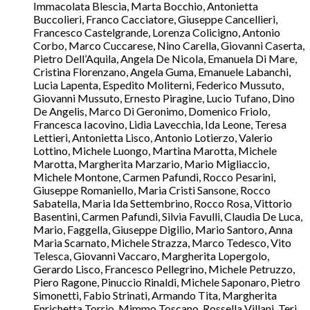
Immacolata Blescia, Marta Bocchio, Antonietta
Buccolieri, Franco Cacciatore, Giuseppe Cancellieri,
Francesco Castelgrande, Lorenza Colicigno, Antonio
Corbo, Marco Cuccarese, Nino Carella, Giovanni Caserta,
Pietro Dell’Aquila, Angela De Nicola, Emanuela Di Mare,
Cristina Florenzano, Angela Guma, Emanuele Labanchi,
Lucia Lapenta, Espedito Moliterni, Federico Mussuto,
Giovanni Mussuto, Ernesto Piragine, Lucio Tufano, Dino
De Angelis, Marco Di Geronimo, Domenico Friolo,
Francesca Iacovino, Lidia Lavecchia, Ida Leone, Teresa
Lettieri, Antonietta Lisco, Antonio Lotierzo, Valerio
Lottino, Michele Luongo, Martina Marotta, Michele
Marotta, Margherita Marzario, Mario Migliaccio,
Michele Montone, Carmen Pafundi, Rocco Pesarini,
Giuseppe Romaniello, Maria Cristi Sansone, Rocco
Sabatella, Maria Ida Settembrino, Rocco Rosa, Vittorio
Basentini, Carmen Pafundi, Silvia Favulli, Claudia De Luca,
Mario, Faggella, Giuseppe Digilio, Mario Santoro, Anna
Maria Scarnato, Michele Strazza, Marco Tedesco, Vito
Telesca, Giovanni Vaccaro, Margherita Lopergolo,
Gerardo Lisco, Francesco Pellegrino, Michele Petruzzo,
Piero Ragone, Pinuccio Rinaldi, Michele Saponaro, Pietro
Simonetti, Fabio Strinati, Armando Tita, Margherita
Enrichetta Torrio, Mimmo Toscano, Rossella Villani, Teri