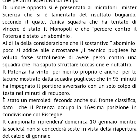
che peraltro aspettava da tempo.
Di umore opposto si è presentato ai microfoni mister
Scienza che si è lamentato del risultato bugiardo,
secondo il quale, l’unica squadra che ha tentato di
vincere è stato il Monopoli e che “perdere contro il
Potenza è stato un abominio”.
Al di la della considerazione che il sostantivo ” abominio”
poco si addice alle circostanze ,il tecnico pugliese ha
voluto forse sottolineare di avere perso contro una
squadra che ha saputo sfruttare l’occasione e null’altro.
Il Potenza ha vinto per merito proprio e anche per le
lacune mostrate dalla squadra pugliese: che in 95 minuti
ha impegnato il portiere avversario con un solo colpo di
testa nei minuti di recupero.
È stato un mercoledi fecondo anche sul fronte classifica,
dato che il Potenza occupa la 16esima posizione in
condivisione col Bisceglie.
Il campionato riprendera’ domenica 10 gennaio mentre
la società non si concederà soste in vista della riapertura
del calcio di gennaio.