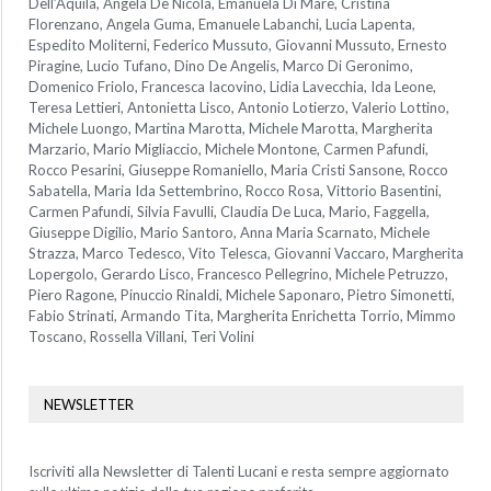
Dell’Aquila, Angela De Nicola, Emanuela Di Mare, Cristina
Florenzano, Angela Guma, Emanuele Labanchi, Lucia Lapenta,
Espedito Moliterni, Federico Mussuto, Giovanni Mussuto, Ernesto
Piragine, Lucio Tufano, Dino De Angelis, Marco Di Geronimo,
Domenico Friolo, Francesca Iacovino, Lidia Lavecchia, Ida Leone,
Teresa Lettieri, Antonietta Lisco, Antonio Lotierzo, Valerio Lottino,
Michele Luongo, Martina Marotta, Michele Marotta, Margherita
Marzario, Mario Migliaccio, Michele Montone, Carmen Pafundi,
Rocco Pesarini, Giuseppe Romaniello, Maria Cristi Sansone, Rocco
Sabatella, Maria Ida Settembrino, Rocco Rosa, Vittorio Basentini,
Carmen Pafundi, Silvia Favulli, Claudia De Luca, Mario, Faggella,
Giuseppe Digilio, Mario Santoro, Anna Maria Scarnato, Michele
Strazza, Marco Tedesco, Vito Telesca, Giovanni Vaccaro, Margherita
Lopergolo, Gerardo Lisco, Francesco Pellegrino, Michele Petruzzo,
Piero Ragone, Pinuccio Rinaldi, Michele Saponaro, Pietro Simonetti,
Fabio Strinati, Armando Tita, Margherita Enrichetta Torrio, Mimmo
Toscano, Rossella Villani, Teri Volini
NEWSLETTER
Iscriviti alla Newsletter di Talenti Lucani e resta sempre aggiornato