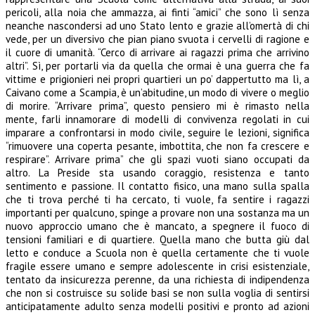
pericoli, alla noia che ammazza, ai finti “amici” che sono lì senza
neanche nascondersi ad uno Stato lento e grazie all’omertà di chi
vede, per un diversivo che pian piano svuota i cervelli di ragione e
il cuore di umanità. “Cerco di arrivare ai ragazzi prima che arrivino
altri”. Sì, per portarli via da quella che
ormai è una guerra che fa
vittime e prigionieri nei propri quartieri un po’ dappertutto ma lì, a
Caivano come a Scampia, è un’abitudine, un modo di vivere o meglio
di morire. “Arrivare prima”, questo pensiero mi è rimasto nella
mente, farli innamorare di modelli di convivenza regolati in cui
imparare a confrontarsi in modo civile, seguire le lezioni, significa
“rimuovere una coperta pesante, imbottita, che non fa crescere e
respirare”. Arrivare prima” che gli spazi vuoti siano occupati da
altro. La Preside sta usando coraggio, resistenza e tanto
sentimento e passione. Il contatto fisico, una mano sulla spalla
che ti trova perché ti ha cercato, ti vuole, fa sentire i ragazzi
importanti per qualcuno, spinge a provare non una sostanza ma un
nuovo approccio umano che è mancato, a spegnere il fuoco di
tensioni familiari e di quartiere. Quella mano che butta giù dal
letto e conduce a Scuola non è quella certamente che ti vuole
fragile essere umano e sempre adolescente in crisi esistenziale,
tentato da insicurezza perenne, da una richiesta di indipendenza
che non si costruisce su solide basi se non sulla voglia di sentirsi
anticipatamente adulto senza modelli positivi e pronto ad azioni