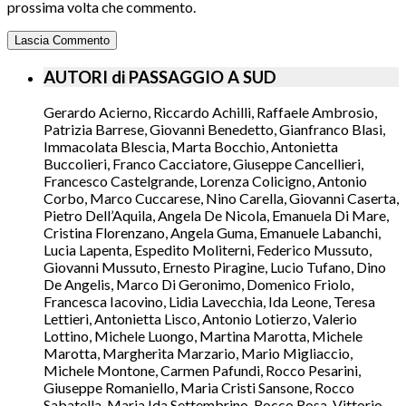
prossima volta che commento.
AUTORI di PASSAGGIO A SUD
Gerardo Acierno, Riccardo Achilli, Raffaele Ambrosio,
Patrizia Barrese, Giovanni Benedetto, Gianfranco Blasi,
Immacolata Blescia, Marta Bocchio, Antonietta
Buccolieri, Franco Cacciatore, Giuseppe Cancellieri,
Francesco Castelgrande, Lorenza Colicigno, Antonio
Corbo, Marco Cuccarese, Nino Carella, Giovanni Caserta,
Pietro Dell’Aquila, Angela De Nicola, Emanuela Di Mare,
Cristina Florenzano, Angela Guma, Emanuele Labanchi,
Lucia Lapenta, Espedito Moliterni, Federico Mussuto,
Giovanni Mussuto, Ernesto Piragine, Lucio Tufano, Dino
De Angelis, Marco Di Geronimo, Domenico Friolo,
Francesca Iacovino, Lidia Lavecchia, Ida Leone, Teresa
Lettieri, Antonietta Lisco, Antonio Lotierzo, Valerio
Lottino, Michele Luongo, Martina Marotta, Michele
Marotta, Margherita Marzario, Mario Migliaccio,
Michele Montone, Carmen Pafundi, Rocco Pesarini,
Giuseppe Romaniello, Maria Cristi Sansone, Rocco
Sabatella, Maria Ida Settembrino, Rocco Rosa, Vittorio