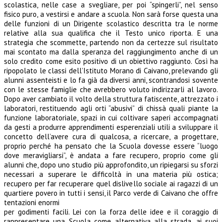
scolastica, nelle case a svegliare, per poi “spingerli”, nel senso
fisico puro, a vestirsi e andare a scuola. Non sarà forse questa una
delle funzioni di un Dirigente scolastico descritta tra le norme
relative alla sua qualifica che il Testo unico riporta. E una
strategia che scommette, partendo non da certezze sul risultato
mai scontato ma dalla speranza del raggiungimento anche di un
solo credito come esito positivo di un obiettivo raggiunto. Così ha
ripopolato le classi dell’Istituto Morano di Caivano, prelevando gli
alunni assenteisti e lo fa già da diversi anni, scontrandosi sovente
con le stesse famiglie che avrebbero voluto indirizzarli al lavoro.
Dopo aver cambiato il volto della struttura fatiscente, attrezzato i
laboratori, restituendo agli orti “abusivi” di chissà quali piante la
funzione laboratoriale, spazi in cui coltivare saperi accompagnati
da gesti a produrre apprendimenti esperenziali utili a sviluppare il
concetto dell’avere cura di qualcosa, a ricercare, a progettare,
proprio perché ha pensato che la Scuola dovesse essere “luogo
dove meravigliarsi”, è andata a fare recupero, proprio come gli
alunni che, dopo uno studio più approfondito, un ripiegarsi su sforzi
necessari a superare le difficoltà in una materia più ostica;
recupero per far recuperare quel dislivello sociale ai ragazzi di un
quartiere povero in tutti i sensi, il Parco verde di Caivano che offre
tentazioni enormi
per godimenti facili. Lei con la forza delle idee e il coraggio di
rappresentare una Scuola come alternativa alla strada, ai suoi