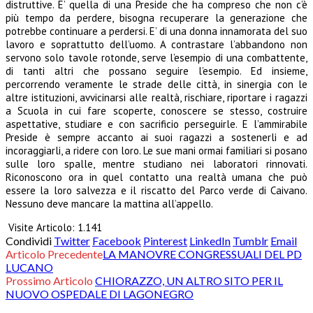
distruttive. E’ quella di una Preside che ha compreso che non c’è
più tempo da perdere, bisogna recuperare la generazione che
potrebbe continuare a perdersi. E’ di una donna innamorata del suo
lavoro e soprattutto dell’uomo. A contrastare l’abbandono non
servono solo tavole rotonde, serve l’esempio di una combattente,
di tanti altri che possano seguire l’esempio. Ed insieme,
percorrendo veramente le strade delle città, in sinergia con le
altre istituzioni, avvicinarsi alle realtà, rischiare, riportare i ragazzi
a Scuola in cui fare scoperte, conoscere se stesso, costruire
aspettative, studiare e con sacrificio perseguirle. E l’ammirabile
Preside è sempre accanto ai suoi ragazzi a sostenerli e ad
incoraggiarli, a ridere con loro. Le sue mani ormai familiari si posano
sulle loro spalle, mentre studiano nei laboratori rinnovati.
Riconoscono ora in quel contatto una realtà umana che può
essere la loro salvezza e il riscatto del Parco verde di Caivano.
Nessuno deve mancare la mattina all’appello.
Visite Articolo:
1.141
Condividi
Twitter
Facebook
Pinterest
LinkedIn
Tumblr
Email
Articolo Precedente
LA MANOVRE CONGRESSUALI DEL PD
LUCANO
Prossimo Articolo
CHIORAZZO, UN ALTRO SITO PER IL
NUOVO OSPEDALE DI LAGONEGRO