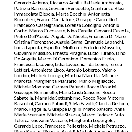
Gerardo Acierno, Riccardo Achilli, Raffaele Ambrosio,
Patrizia Barrese, Giovanni Benedetto, Gianfranco Blasi,
Immacolata Blescia, Marta Bocchio, Antonietta
Buccolieri, Franco Cacciatore, Giuseppe Cancellieri,
Francesco Castelgrande, Lorenza Colicigno, Antonio
Corbo, Marco Cuccarese, Nino Carella, Giovanni Caserta,
Pietro Dell’Aquila, Angela De Nicola, Emanuela Di Mare,
Cristina Florenzano, Angela Guma, Emanuele Labanchi,
Lucia Lapenta, Espedito Moliterni, Federico Mussuto,
Giovanni Mussuto, Ernesto Piragine, Lucio Tufano, Dino
De Angelis, Marco Di Geronimo, Domenico Friolo,
Francesca Iacovino, Lidia Lavecchia, Ida Leone, Teresa
Lettieri, Antonietta Lisco, Antonio Lotierzo, Valerio
Lottino, Michele Luongo, Martina Marotta, Michele
Marotta, Margherita Marzario, Mario Migliaccio,
Michele Montone, Carmen Pafundi, Rocco Pesarini,
Giuseppe Romaniello, Maria Cristi Sansone, Rocco
Sabatella, Maria Ida Settembrino, Rocco Rosa, Vittorio
Basentini, Carmen Pafundi, Silvia Favulli, Claudia De Luca,
Mario, Faggella, Giuseppe Digilio, Mario Santoro, Anna
Maria Scarnato, Michele Strazza, Marco Tedesco, Vito
Telesca, Giovanni Vaccaro, Margherita Lopergolo,
Gerardo Lisco, Francesco Pellegrino, Michele Petruzzo,
Piero Ragone, Pinuccio Rinaldi, Michele Saponaro, Pietro