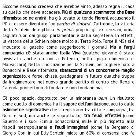
Siccome nessuno credeva che avrebbe vinto, adesso regna il caos
su quello che deve accadere.
Più di qualcuno scommette che Base
riformista se ne andrà:
ha già levato le tende
Fioroni
, accusando il
PD di essere diventato “
un partito di sinistra
”. D’altronde, la vittoria
della Schlein delegittima
in primis
proprio gli ex renziani, ormai
tagliati fuori dai gruppi parlamentari e dalla segreteria. In effetti,
la vittoria della Schlein piace molto al Terzo Polo. Forse il M5s si è
imbucato ai gazebo come suggeriscono i giornali.
Ma a fargli
compagnia c’è stata anche Italia Viva
(qualche giovane è stato
avvistato anche da noi a Potenza, nella grigia domenica di
Malvaccaro). Netta l’indicazione per la Schlein, per togliere fiato a
Bonaccini e Base riformista,
sbarazzarsi di un concorrente meglio
organizzato
, e forse, chissà, guadagnare in futuro qualche truppa
da irregimentare nel nuovo grande partito di centro che Renzi e
Calenda promettono di fondare e non fondano mai.
C’è poco spazio, dopotutto, per la minoranza
dem
. Un risultato
come quello di domenica ha
il sapore dell’umiliazione
, acuito dalle
asimmetrie significative
che si registrano tra città e campagna, tra
Nord e Sud, ma anche (e soprattutto)
tra feudi effettivi
(come
Salerno e i suoi 21mila bonacciniani, mille in più rispetto alla
Napoli metropolitana)
e feudi immaginari
(come la Bergamo di
Giorgio Gori, in cui Elly Schlein miete un 60% di consensi che fa