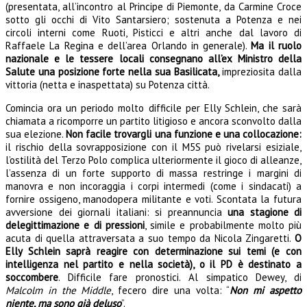
(presentata, all’incontro al Principe di Piemonte, da Carmine Croce
sotto gli occhi di Vito Santarsiero; sostenuta a Potenza e nei
circoli interni come Ruoti, Pisticci e altri anche dal lavoro di
Raffaele La Regina e dell’area Orlando in generale).
Ma il ruolo
nazionale e le tessere locali consegnano all’ex Ministro della
Salute una posizione forte nella sua Basilicata,
impreziosita dalla
vittoria (netta e inaspettata) su Potenza città.
Comincia ora un periodo molto difficile per Elly Schlein, che sarà
chiamata a ricomporre un partito litigioso e ancora sconvolto dalla
sua elezione.
Non facile trovargli una funzione e una collocazione:
il rischio della sovrapposizione con il M5S può rivelarsi esiziale,
l’ostilità del Terzo Polo complica ulteriormente il gioco di alleanze,
l’assenza di un forte supporto di massa restringe i margini di
manovra e non incoraggia i corpi intermedi (come i sindacati) a
fornire ossigeno, manodopera militante e voti. Scontata la futura
avversione dei giornali italiani: si preannuncia
una stagione di
delegittimazione e di pressioni
, simile e probabilmente molto più
acuta di quella attraversata a suo tempo da Nicola Zingaretti.
O
Elly Schlein saprà reagire con determinazione sui temi (e con
intelligenza nel partito e nella società), o il PD è destinato a
soccombere
. Difficile fare pronostici. Al simpatico Dewey, di
Malcolm in the Middle
, fecero dire una volta: “
Non mi aspetto
niente, ma sono già
deluso
”.