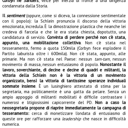
Corbyn né Sanders
, vince per inerzia di fronte a una dirigenza
condannata dalla Storia.
Il
sentiment
(oppure, come si diceva, la connessione sentimentale
con il popolo): la Schlein pronuncia il discorso della vittoria
emozionata, incredula. È la dimostrazione plastica che neanche lei
credeva di farcela e che le era stata chiesta, dopotutto, una
candidatura di servizio.
Convinta di perdere perché non c’è stata,
appunto, una mobilitazione collettiva
. Non c’è stata nel
tesseramento, fermo a quota 150mila (Corbyn fece esplodere il
Partito laburista oltre i 600mila). Non c’è stata, appunto, alle
primarie. Ma non c’è stata nel Paese: nessun
tam-tam
, nessun
movimento di massa, nessun entusiasmo di popolo.
Nonostante il
lavoro, soverchiante, di decine e decine di quadri e militanti, la
vittoria della Schlein non è la vittoria di un movimento
organizzato, bensì la vittoria di tantissime speranze individuali
sommate insieme
. È un lusinghiero attestato di stima per la
segretaria, ma politicamente è una gatta da pelare. Senza un
ampio appoggio di militanti mobilitati è difficile contrastare i
numerosi e litigiosissimi capicorrente del PD.
Non a caso la
neosegretaria propone di riaprire immediatamente la campagna di
tesseramento:
cerca di monetizzare l’ondata di entusiasmo di
queste ore per rafforzare una
leadership
che nasce in difficoltà
numerica.