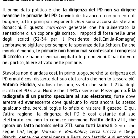
Il primo dato politico è che
la dirigenza del PD non sa dirigere
neanche le primarie del PD
. Convinti di stravincere con percentuali
bulgare, tutti i principali esponenti
dem
sono accorsi da Stefano
Bonaccini. È questo
corri-corri
generale che ha alimentato la
sensazione di un copione già scritto. I rapporti di forza nelle urne
degli iscritti (52-34 per il Presidente dell’Emilia-Romagna)
sembravano sigillare per sempre le speranze della Schlein. Da che
mondo è mondo,
le primarie non hanno mai sconfessato i congressi
di circolo
: ne hanno semmai ampliato le proporzioni. Dibattito vero
nel partito, filiere al voto nelle primarie.
Stavolta non è andata così. In primo luogo, perché la dirigenza del
PD ormai è così distante dal suo elettorato che non lo tessera più.
Antonio Floridia
, studioso toscano, svela che solo il 22% degli
iscritti del PD sta al Nord e che il 44% risiede nel Mezzogiorno.
È la
radiografia di un partito speculare al suo elettorato
, forte dove
arretra ed evanescente dove qualcuno lo vota ancora. Lo stesso
qualcuno che, però, si toglie lo sfizio di visitare il gazebo. E qui,
l’altra ragione: la dirigenza del PD è così distante dal suo
elettorato che non lo conosce nemmeno.
Partito della ZTL, che
ignora un fatto notorio: nella ZTL sono tutti laureati
. Gente che
segue La7, legge
Domani
e
Repubblica
, cerca Crozza e Diego
Bianchi: gente che ormai pensa a Renzi con fastidio e si emoziona