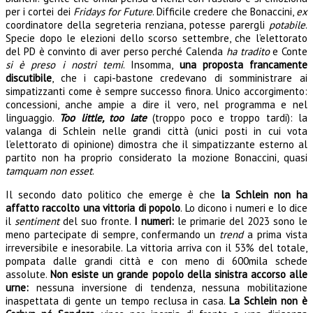
per i cortei dei
Fridays for Future
. Difficile credere che Bonaccini,
ex
coordinatore della segreteria renziana, potesse parergli
potabile
.
Specie dopo le elezioni dello scorso settembre, che l’elettorato
del PD è convinto di aver perso perché Calenda
ha tradito
e Conte
si è preso i nostri temi
. Insomma,
una proposta francamente
discutibile
, che i capi-bastone credevano di somministrare ai
simpatizzanti come è sempre successo finora. Unico accorgimento:
concessioni, anche ampie a dire il vero, nel programma e nel
linguaggio.
Too little, too late
(troppo poco e troppo tardi): la
valanga di Schlein nelle grandi città (unici posti in cui vota
l’elettorato di opinione) dimostra che il simpatizzante esterno al
partito non ha proprio considerato la mozione Bonaccini, quasi
tamquam non esset
.
Il secondo dato politico che emerge è che
la Schlein non ha
affatto raccolto una vittoria di popolo
. Lo dicono i numeri e lo dice
il
sentiment
del suo fronte.
I numeri:
le primarie del 2023 sono le
meno partecipate di sempre, confermando un
trend
a prima vista
irreversibile e inesorabile. La vittoria arriva con il 53% del totale,
pompata dalle grandi città e con meno di 600mila schede
assolute.
Non esiste un grande popolo della sinistra accorso alle
urne:
nessuna inversione di tendenza, nessuna mobilitazione
inaspettata di gente un tempo reclusa in casa.
La Schlein non è