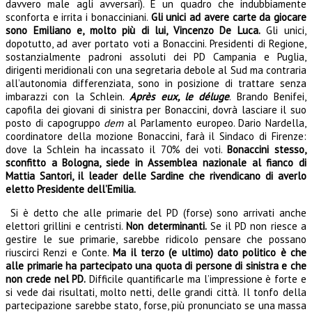
davvero male agli avversari). È un quadro che indubbiamente
sconforta e irrita i bonacciniani.
Gli unici ad avere carte da giocare
sono Emiliano e, molto più di lui, Vincenzo De Luca.
Gli unici,
dopotutto, ad aver portato voti a Bonaccini. Presidenti di Regione,
sostanzialmente padroni assoluti dei PD Campania e Puglia,
dirigenti meridionali con una segretaria debole al Sud ma contraria
all’autonomia differenziata, sono in posizione di trattare senza
imbarazzi con la Schlein.
Après eux, le déluge
. Brando Benifei,
capofila dei giovani di sinistra per Bonaccini, dovrà lasciare il suo
posto di capogruppo
dem
al Parlamento europeo. Dario Nardella,
coordinatore della mozione Bonaccini, farà il Sindaco di Firenze:
dove la Schlein ha incassato il 70% dei voti.
Bonaccini stesso,
sconfitto a Bologna, siede in Assemblea nazionale al fianco di
Mattia Santori, il leader delle Sardine che rivendicano di averlo
eletto Presidente dell’Emilia.
Si è detto che alle primarie del PD (forse) sono arrivati anche
elettori grillini e centristi.
Non determinanti.
Se il PD non riesce a
gestire le sue primarie, sarebbe ridicolo pensare che possano
riuscirci Renzi e Conte.
Ma il terzo (e ultimo) dato politico è che
alle primarie ha partecipato una quota di persone di sinistra e che
non crede nel PD.
Difficile quantificarle ma l’impressione è forte e
si vede dai risultati, molto netti, delle grandi città. Il tonfo della
partecipazione sarebbe stato, forse, più pronunciato se una massa