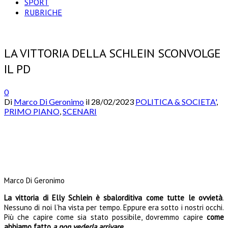
SPORT
RUBRICHE
LA VITTORIA DELLA SCHLEIN SCONVOLGE
IL PD
0
Di
Marco Di Geronimo
il
28/02/2023
POLITICA & SOCIETA'
,
PRIMO PIANO
,
SCENARI
Marco Di Geronimo
La vittoria di Elly Schlein è sbalorditiva come tutte le ovvietà
.
Nessuno di noi l’ha vista per tempo. Eppure era sotto i nostri occhi.
Più che capire come sia stato possibile, dovremmo capire
come
abbiamo fatto
a non vederla arrivare
.