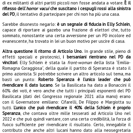
di ex militanti di altri partiti piccoli non fosse andata a votare.
È il
riflesso dell’
horror vacui
che suscitano i cespugli rossi alla sinistra
del PD
, il tentativo di partecipare per chi non ha più una casa.
Sarebbe disonesto negarlo:
è un segnale di fiducia in Elly Schlein
,
capace di riportare ai gazebo una frazione di elettori che, tutto
sommato, nonostante una certa avversione per un PD incolore ed
evanescente, ha trovato in lei un buon motivo per uscire di casa.
Altra questione il ritorno di Articolo Uno.
In grande stile, pieno di
effetti speciali e pirotecnici,
i bersaniani rientrano nel PD da
vincitori
. Elly Schlein è stata la
front-woman
della lista “Emilia-
Romagna Coraggiosa”, della quale il partito di Speranza è stato il
primo azionista. Si potrebbe scrivere un altro articolo sul tema, ma
basti un punto:
Roberto Speranza è l’unico leader che può
rivendicare il dato lucano
. Se la Basilicata ha dato a Bonaccini il
60% dei voti, è vero anche che tutti i principali esponenti del PD
Basilicata (dati del Congresso regionale 2021 alla mano) erano
con il Governatore emiliano: Cifarelli, De Filippo e Margiotta su
tutti.
L’unico che può rivendicare il 40% della Schlein è proprio
Speranza
, che contava oltre mille tesserati ad Articolo Uno nel
2022 e che può quindi vantare, con una certa credibilità, la forza di
fuoco sufficiente per rivendicare il risultato. Certo, innegabile il
contributo che anche altri lucani hanno dato alla neosegretaria