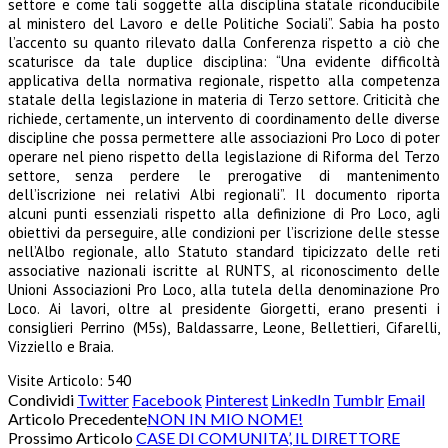
settore e come tali soggette alla disciplina statale riconducibile
al ministero del Lavoro e delle Politiche Sociali”. Sabia ha posto
l’accento su quanto rilevato dalla Conferenza rispetto a ciò che
scaturisce da tale
duplice disciplina: “Una evidente difficoltà
applicativa della normativa regionale, rispetto alla competenza
statale della legislazione in materia di Terzo settore. Criticità che
richiede, certamente,
un intervento di coordinamento delle diverse
discipline che possa permettere alle associazioni Pro
Loco di poter
operare nel pieno rispetto della legislazione di Riforma del Terzo
settore, senza
perdere le prerogative di mantenimento
dell’iscrizione nei relativi Albi regionali”. Il documento riporta
alcuni punti essenziali rispetto alla definizione di Pro Loco, agli
obiettivi da perseguire, alle condizioni per l’iscrizione delle stesse
nell’Albo regionale, allo Statuto standard tipicizzato delle reti
associative nazionali iscritte al RUNTS, al riconoscimento delle
Unioni Associazioni Pro Loco, alla tutela della denominazione Pro
Loco. Ai lavori, oltre al presidente Giorgetti, erano presenti i
consiglieri Perrino (M5s), Baldassarre, Leone, Bellettieri, Cifarelli,
Vizziello e Braia.
Visite Articolo:
540
Condividi
Twitter
Facebook
Pinterest
LinkedIn
Tumblr
Email
Articolo Precedente
NON IN MIO NOME!
Prossimo Articolo
CASE DI COMUNITA’, IL DIRETTORE