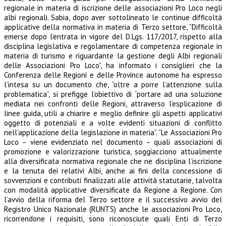
regionale in materia di iscrizione delle associazioni Pro Loco negli
albi regionali. Sabia, dopo aver sottolineato le continue difficoltà
applicative della normativa in materia di Terzo settore, “Difficoltà
emerse dopo l’entrata in vigore del D.Lgs. 117/2017, rispetto alla
disciplina legislativa e regolamentare di competenza regionale in
materia di turismo e riguardante la gestione degli Albi regionali
delle Associazioni Pro Loco”, ha informato i consiglieri che la
Conferenza delle Regioni e delle Province autonome ha espresso
l’intesa su un documento che, “oltre a porre l’attenzione sulla
problematica”, si prefigge l’obiettivo di “portare ad una soluzione
mediata nei confronti delle Regioni, attraverso l’esplicazione di
linee guida, utili a chiarire e meglio definire gli aspetti applicativi
oggetto di potenziali e a volte evidenti situazioni di conflitto
nell’applicazione della legislazione in materia”. “Le Associazioni Pro
Loco – viene evidenziato nel documento – quali associazioni di
promozione e valorizzazione turistica, soggiacciono attualmente
alla diversificata normativa regionale che ne disciplina l’iscrizione
e la tenuta dei relativi Albi, anche ai fini della concessione di
sovvenzioni e contributi finalizzati alle attività statutarie, talvolta
con modalità applicative diversificate da Regione a Regione. Con
l’avvio della riforma del Terzo settore e il successivo avvio del
Registro Unico Nazionale (RUNTS) anche le associazioni Pro Loco,
ricorrendone i requisiti, sono riconosciute quali Enti di Terzo