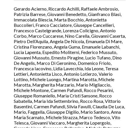
Gerardo Acierno, Riccardo Achilli, Raffaele Ambrosio,
Patrizia Barrese, Giovanni Benedetto, Gianfranco Blasi,
Immacolata Blescia, Marta Bocchio, Antonietta
Buccolieri, Franco Cacciatore, Giuseppe Cancellieri,
Francesco Castelgrande, Lorenza Colicigno, Antonio
Corbo, Marco Cuccarese, Nino Carella, Giovanni Caserta,
Pietro Dell’Aquila, Angela De Nicola, Emanuela Di Mare,
Cristina Florenzano, Angela Guma, Emanuele Labanchi,
Lucia Lapenta, Espedito Moliterni, Federico Mussuto,
Giovanni Mussuto, Ernesto Piragine, Lucio Tufano, Dino
De Angelis, Marco Di Geronimo, Domenico Friolo,
Francesca Iacovino, Lidia Lavecchia, Ida Leone, Teresa
Lettieri, Antonietta Lisco, Antonio Lotierzo, Valerio
Lottino, Michele Luongo, Martina Marotta, Michele
Marotta, Margherita Marzario, Mario Migliaccio,
Michele Montone, Carmen Pafundi, Rocco Pesarini,
Giuseppe Romaniello, Maria Cristi Sansone, Rocco
Sabatella, Maria Ida Settembrino, Rocco Rosa, Vittorio
Basentini, Carmen Pafundi, Silvia Favulli, Claudia De Luca,
Mario, Faggella, Giuseppe Digilio, Mario Santoro, Anna
Maria Scarnato, Michele Strazza, Marco Tedesco, Vito
Telesca, Giovanni Vaccaro, Margherita Lopergolo,