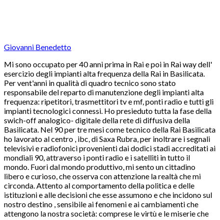
Giovanni Benedetto
Mi sono occupato per 40 anni prima in Rai e poi in Rai way dell'
esercizio degli impianti alta frequenza della Rai in Basilicata.
Per vent'anni in qualità di quadro tecnico sono stato
responsabile del reparto di manutenzione degli impianti alta
frequenza: ripetitori, trasmettitori tv e mf, ponti radio e tutti gli
impianti tecnologici connessi. Ho presieduto tutta la fase della
swich-off analogico- digitale della rete di diffusiva della
Basilicata. Nel 90 per tre mesi come tecnico della Rai Basilicata
ho lavorato al centro , ibc, di Saxa Rubra, per inoltrare i segnali
televisivi e radiofonici provenienti dai dodici stadi accreditati ai
mondiali 90, attraverso i ponti radio e i satelliti in tutto il
mondo. Fuori dal mondo produttivo, mi sento un cittadino
libero e curioso, che osserva con attenzione la realtà che mi
circonda. Attento al comportamento della politica e delle
istituzioni e alle decisioni che esse assumono e che incidono sul
nostro destino , sensibile ai fenomeni e ai cambiamenti che
attengono la nostra società: comprese le virtù e le miserie che