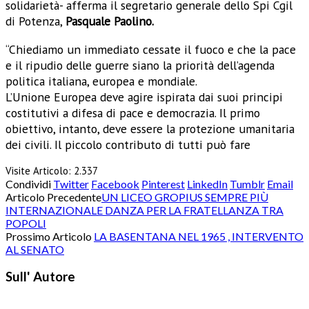
solidarietà- afferma il segretario generale dello Spi Cgil
di Potenza,
Pasquale Paolino.
“Chiediamo un immediato cessate il fuoco e che la pace
e il ripudio delle guerre siano la priorità dell’agenda
politica italiana, europea e mondiale.
L’Unione Europea deve agire ispirata dai suoi principi
costitutivi a difesa di pace e democrazia. Il primo
obiettivo, intanto, deve essere la protezione umanitaria
dei civili. Il piccolo contributo di tutti può fare
Visite Articolo:
2.337
Condividi
Twitter
Facebook
Pinterest
LinkedIn
Tumblr
Email
Articolo Precedente
UN LICEO GROPIUS SEMPRE PIÙ
INTERNAZIONALE DANZA PER LA FRATELLANZA TRA
POPOLI
Prossimo Articolo
LA BASENTANA NEL 1965 , INTERVENTO
AL SENATO
Sull' Autore