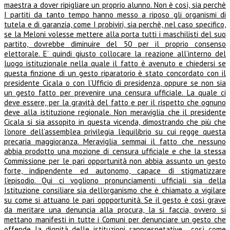
maestra a dover ripigliare un proprio alunno. Non è così, sia perchè
I partiti da tanto tempo hanno messo a riposo gli organismi di
tutela e di garanzia, come I probiviri, sia perchè, nel caso specifico,
se la Meloni volesse mettere alla porta tutti i maschilisti del suo
partito, dovrebbe diminuire del 50 per il proprio consenso
elettorale. E’ quindi giusto collocare la reazione all’interno del
luogo istituzionale nella quale il fatto è avenuto e chiedersi se
questa finzione di un gesto riparatorio è stato concordato con il
presidente Cicala o con l’Ufficio di presidenza, oppure se non sia
un gesto fatto per prevenire una censura ufficiale. La quale ci
deve essere, per la gravità del fatto e per il rispetto che ognuno
deve alla istituzione regionale. Non meraviglia che il presidente
Cicala si sia assopito in questa vicenda, dimostrando che più che
l’onore dell’assemblea privilegia l’equilibrio su cui regge questa
precaria maggioranza. Meraviglia semmai il fatto che nessuno
abbia prodotto una mozione di censura ufficiale e che la stessa
Commissione per le pari opportunità non abbia assunto un gesto
forte, indipendente ed autonomo, capace di stigmatizzare
l’episodio. Qui ci vogliono pronunciamenti ufficiali sia della
Istituzione consiliare sia dell’organismo che è chiamato a vigilare
su come si attuano le pari oppportunità. Se il gesto è così grave
da meritare una denuncia alla procura, la si faccia, ovvero si
mettano manifesti in tutte i Comuni per denunciare un gesto che
offende la dignità delle istituzioni rappresnetative, così come