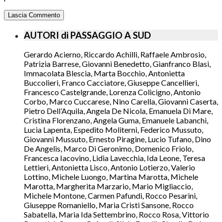
AUTORI di PASSAGGIO A SUD
Gerardo Acierno, Riccardo Achilli, Raffaele Ambrosio,
Patrizia Barrese, Giovanni Benedetto, Gianfranco Blasi,
Immacolata Blescia, Marta Bocchio, Antonietta
Buccolieri, Franco Cacciatore, Giuseppe Cancellieri,
Francesco Castelgrande, Lorenza Colicigno, Antonio
Corbo, Marco Cuccarese, Nino Carella, Giovanni Caserta,
Pietro Dell’Aquila, Angela De Nicola, Emanuela Di Mare,
Cristina Florenzano, Angela Guma, Emanuele Labanchi,
Lucia Lapenta, Espedito Moliterni, Federico Mussuto,
Giovanni Mussuto, Ernesto Piragine, Lucio Tufano, Dino
De Angelis, Marco Di Geronimo, Domenico Friolo,
Francesca Iacovino, Lidia Lavecchia, Ida Leone, Teresa
Lettieri, Antonietta Lisco, Antonio Lotierzo, Valerio
Lottino, Michele Luongo, Martina Marotta, Michele
Marotta, Margherita Marzario, Mario Migliaccio,
Michele Montone, Carmen Pafundi, Rocco Pesarini,
Giuseppe Romaniello, Maria Cristi Sansone, Rocco
Sabatella, Maria Ida Settembrino, Rocco Rosa, Vittorio