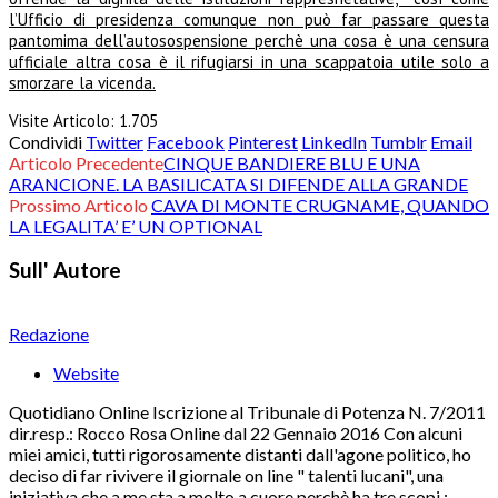
l’Ufficio di presidenza comunque non può far passare questa
pantomima dell’autosospensione perchè una cosa è una censura
ufficiale altra cosa è il rifugiarsi in una scappatoia utile solo a
smorzare la vicenda.
Visite Articolo:
1.705
Condividi
Twitter
Facebook
Pinterest
LinkedIn
Tumblr
Email
Articolo Precedente
CINQUE BANDIERE BLU E UNA
ARANCIONE. LA BASILICATA SI DIFENDE ALLA GRANDE
Prossimo Articolo
CAVA DI MONTE CRUGNAME, QUANDO
LA LEGALITA’ E’ UN OPTIONAL
Sull' Autore
Redazione
Website
Quotidiano Online Iscrizione al Tribunale di Potenza N. 7/2011
dir.resp.: Rocco Rosa Online dal 22 Gennaio 2016 Con alcuni
miei amici, tutti rigorosamente distanti dall'agone politico, ho
deciso di far rivivere il giornale on line " talenti lucani", una
iniziativa che a me sta a molto a cuore perchè ha tre scopi :