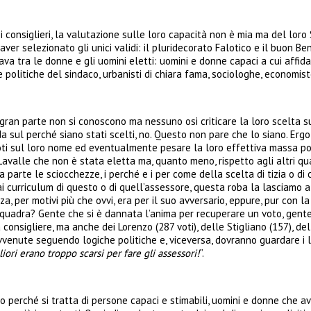
 consiglieri, la valutazione sulle loro capacità non è mia ma del loro 
aver selezionato gli unici validi: il pluridecorato Falotico e il buon Ben
a tra le donne e gli uomini eletti: uomini e donne capaci a cui affidare 
e politiche del sindaco, urbanisti di chiara fama, sociologhe, economis
 gran parte non si conoscono ma nessuno osi criticare la loro scelta s
a sul perché siano stati scelti, no. Questo non pare che lo siano. Ergo,
oti sul loro nome ed eventualmente pesare la loro effettiva massa polit
avalle che non è stata eletta ma, quanto meno, rispetto agli altri qua
 parte le sciocchezze, i perché e i per come della scelta di tizia o di c
urriculum di questo o di quell’assessore, questa roba la lasciamo a cert
za, per motivi più che ovvi, era per il suo avversario, eppure, pur con
 squadra? Gente che si è dannata l’anima per recuperare un voto, gente
a consigliere, ma anche dei Lorenzo (287 voti), delle Stigliano (157), 
venute seguendo logiche politiche e, viceversa, dovranno guardare i lo
iori erano troppo scarsi per fare gli assessori!
”.
cio perché si tratta di persone capaci e stimabili, uomini e donne che av