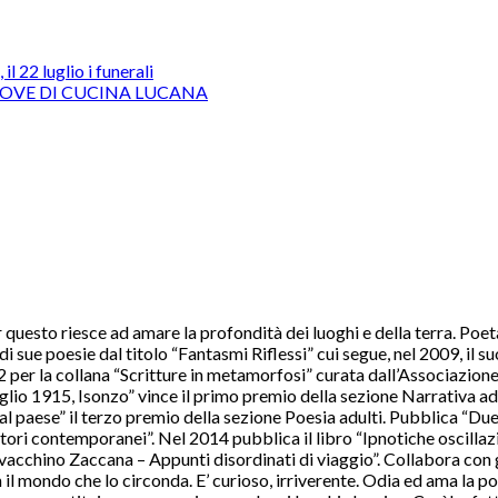
l 22 luglio i funerali
ROVE DI CUCINA LUCANA
uesto riesce ad amare la profondità dei luoghi e della terra. Poeta 
i sue poesie dal titolo “Fantasmi Riflessi” cui segue, nel 2009, il 
er la collana “Scritture in metamorfosi” curata dall’Associazione c
 luglio 1915, Isonzo” vince il primo premio della sezione Narrativa 
 al paese” il terzo premio della sezione Poesia adulti. Pubblica “D
utori contemporanei”. Nel 2014 pubblica il libro “Ipnotiche oscillaz
vacchino Zaccana – Appunti disordinati di viaggio”. Collabora con g
n il mondo che lo circonda. E’ curioso, irriverente. Odia ed ama la po