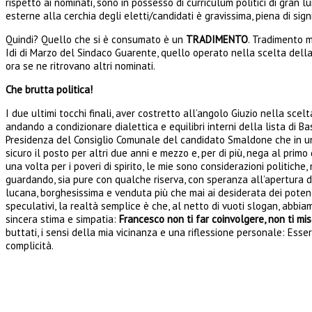
rispetto ai nominati, sono in possesso di curriculum politici di gran l
esterne alla cerchia degli eletti/candidati è gravissima, piena di sig
Quindi? Quello che si è consumato è un
TRADIMENTO
. Tradimento m
Idi di Marzo del Sindaco Guarente, quello operato nella scelta dell
ora se ne ritrovano altri nominati.
Che brutta politica!
I due ultimi tocchi finali, aver costretto all’angolo Giuzio nella sce
andando a condizionare dialettica e equilibri interni della lista di B
Presidenza del Consiglio Comunale del candidato Smaldone che in un co
sicuro il posto per altri due anni e mezzo e, per di più, nega al primo
una volta per i poveri di spirito, le mie sono considerazioni politiche
guardando, sia pure con qualche riserva, con speranza all’apertura di 
lucana, borghesissima e venduta più che mai ai desiderata dei potent
speculativi, la realtà semplice è che, al netto di vuoti slogan, abbi
sincera stima e simpatia:
Francesco non ti far coinvolgere, non ti m
buttati, i sensi della mia vicinanza e una riflessione personale: Ess
complicità.