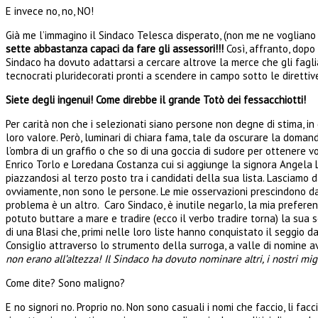
E invece no, no, NO!
Già me l’immagino il Sindaco Telesca disperato, (non me ne vogliano i
sette abbastanza capaci da fare gli assessori!!!
Così, affranto, dopo 
Sindaco ha dovuto adattarsi a cercare altrove la merce che gli fagliav
tecnocrati pluridecorati pronti a scendere in campo sotto le direttiv
Siete degli ingenui! Come direbbe il grande Totò dei fessacchiotti!
Per carità non che i selezionati siano persone non degne di stima, in
loro valore. Però, luminari di chiara fama, tale da oscurare la domand
l’ombra di un graffio o che so di una goccia di sudore per ottenere v
Enrico Torlo e Loredana Costanza cui si aggiunge la signora Angela L
piazzandosi al terzo posto tra i candidati della sua lista. Lasciamo da
ovviamente, non sono le persone. Le mie osservazioni prescindono dai c
problema è un altro. Caro Sindaco, è inutile negarlo, la mia preferen
potuto buttare a mare e tradire (ecco il verbo tradire torna) la sua
di una Blasi che, primi nelle loro liste hanno conquistato il seggio d
Consiglio attraverso lo strumento della surroga, a valle di nomine av
non erano all’altezza! Il Sindaco ha dovuto nominare altri, i nostri migl
Come dite? Sono maligno?
E no signori no. Proprio no. Non sono casuali i nomi che faccio, li fac