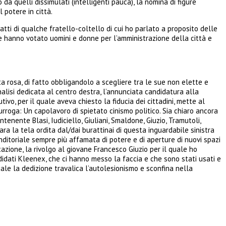
 da quelli dissimulati (intelligenti pauca), la nomina di figure
 potere in città.
atti di qualche fratello-coltello di cui ho parlato a proposito delle
e hanno votato uomini e donne per l’amministrazione della città e
ta rosa, di fatto obbligandolo a scegliere tra le sue non elette e
analisi dedicata al centro destra, l’annunciata candidatura alla
vo, per il quale aveva chiesto la fiducia dei cittadini, mette al
 surroga: Un capolavoro di spietato cinismo politico. Sia chiaro ancora
tenente Blasi, Iudiciello, Giuliani, Smaldone, Giuzio, Tramutoli,
ra la tela ordita dal/dai burattinai di questa inguardabile sinistra
nditoriale sempre più affamata di potere e di aperture di nuovi spazi
azione, la rivolgo al giovane Francesco Giuzio per il quale ho
didati Kleenex, che ci hanno messo la faccia e che sono stati usati e
uale la dedizione travalica l’autolesionismo e sconfina nella