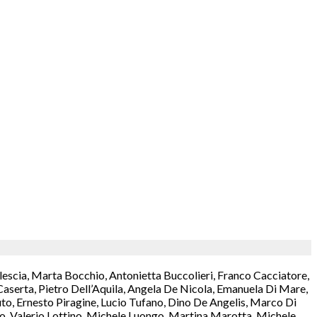
lescia, Marta Bocchio, Antonietta Buccolieri, Franco Cacciatore,
aserta, Pietro Dell’Aquila, Angela De Nicola, Emanuela Di Mare,
o, Ernesto Piragine, Lucio Tufano, Dino De Angelis, Marco Di
rzo, Valerio Lottino, Michele Luongo, Martina Marotta, Michele