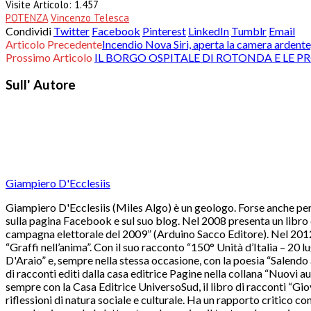
Visite Articolo:
1.457
POTENZA
Vincenzo Telesca
Condividi
Twitter
Facebook
Pinterest
LinkedIn
Tumblr
Email
Articolo Precedente
Incendio Nova Siri, aperta la camera ardente, i
Prossimo Articolo
IL BORGO OSPITALE DI ROTONDA E LE P
Sull' Autore
Giampiero D'Ecclesiis
Giampiero D'Ecclesiis (Miles Algo) è un geologo. Forse anche per q
sulla pagina Facebook e sul suo blog. Nel 2008 presenta un libro d
campagna elettorale del 2009” (Arduino Sacco Editore). Nel 2012 p
“Graffi nell’anima”. Con il suo racconto “150° Unità d’Italia – 20
D'Araio” e, sempre nella stessa occasione, con la poesia “Salendo
di racconti editi dalla casa editrice Pagine nella collana “Nuovi a
sempre con la Casa Editrice UniversoSud, il libro di racconti “Gio
riflessioni di natura sociale e culturale. Ha un rapporto critico co