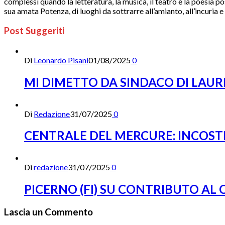
complessi quando la letteratura, la musica, il teatro e la poesia po
sua amata Potenza, di luoghi da sottrarre all’amianto, all’incuria 
Post Suggeriti
Di
Leonardo Pisani
01/08/2025
0
MI DIMETTO DA SINDACO DI LAUR
Di
Redazione
31/07/2025
0
CENTRALE DEL MERCURE: INCOST
Di
redazione
31/07/2025
0
PICERNO (FI) SU CONTRIBUTO AL
Lascia un Commento