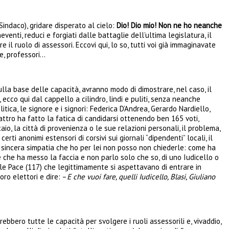
Sindaco), gridare disperato al cielo:
Dio! Dio mio! Non ne ho neanche
eventi, reduci e forgiati dalle battaglie dell’ultima legislatura, il
il ruolo di assessori. Eccovi qui, lo so, tutti voi già immaginavate
te, professori…
ulla base delle capacità, avranno modo di dimostrare, nel caso, il
 ecco qui dal cappello a cilindro, lindi e puliti, senza neanche
ica, le signore e i signori: Federica D’Andrea, Gerardo Nardiello,
ttro ha fatto la fatica di candidarsi ottenendo ben 165 voti,
aio, la città di provenienza o le sue relazioni personali, il problema,
i anonimi estensori di corsivi sui giornali “dipendenti” locali, il
 la sincera simpatia che ho per lei non posso non chiederle: come ha
 che ha messo la faccia e non parlo solo che so, di uno Iudicello o
delle Pace (117) che legittimamente si aspettavano di entrare in
ro elettori e dire: –
E che vuoi fare, quelli Iudicello, Blasi, Giuliano
rebbero tutte le capacità per svolgere i ruoli assessorili e, vivaddio,