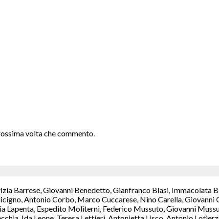
 prossima volta che commento.
rizia Barrese, Giovanni Benedetto, Gianfranco Blasi, Immacolata B
icigno, Antonio Corbo, Marco Cuccarese, Nino Carella, Giovanni C
a Lapenta, Espedito Moliterni, Federico Mussuto, Giovanni Mussut
chia, Ida Leone, Teresa Lettieri, Antonietta Lisco, Antonio Lotie