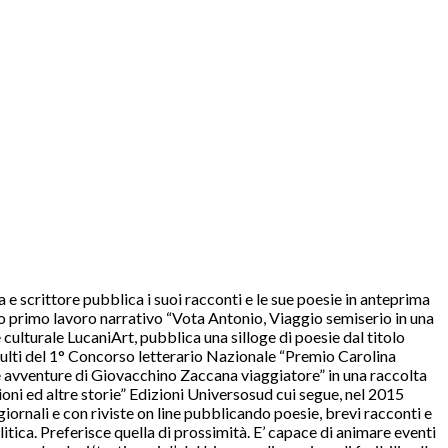
e scrittore pubblica i suoi racconti e le sue poesie in anteprima
suo primo lavoro narrativo “Vota Antonio, Viaggio semiserio in una
ulturale LucaniArt, pubblica una silloge di poesie dal titolo
adulti del 1° Concorso letterario Nazionale “Premio Carolina
ue avventure di Giovacchino Zaccana viaggiatore” in una raccolta
ioni ed altre storie” Edizioni Universosud cui segue, nel 2015
iornali e con riviste on line pubblicando poesie, brevi racconti e
litica. Preferisce quella di prossimità. E’ capace di animare eventi