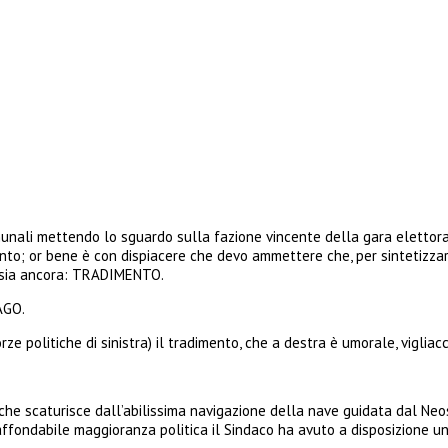
omunali mettendo lo sguardo sulla fazione vincente della gara elettor
to; or bene è con dispiacere che devo ammettere che, per sintetizzar
a sia ancora: TRADIMENTO.
JAGO.
olitiche di sinistra) il tradimento, che a destra è umorale, vigliacco,
che scaturisce dall’abilissima navigazione della nave guidata dal Neos
ffondabile maggioranza politica il Sindaco ha avuto a disposizione una