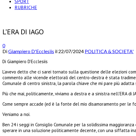
SPORT
RUBRICHE
L’ERA DI IAGO
0
Di
Giampiero D'Ecclesiis
il
22/07/2024
POLITICA & SOCIETA'
Di Giampiero D’Ecclesiis
L’avevo detto che ci sarei tornato sulla questione delle elezioni c
commento alle vicende elettorali del centro-destra è stata tradimen
Comunale di centro sinistra, la parola chiave che mi pare più adatt
Più che mai, politicamente, viviamo a destra e a sinistra nell’ERA di 
Come sempre accade (ed è la fonte del mio disamoramento per le forze p
Veniamo a noi.
Ben 24 i seggi in Consiglio Comunale per la solidissima maggioranza 
sperare in una soluzione politicamente decente, con una siffatta ina