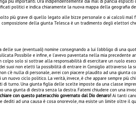
unga più importanti. Ora indipendentemente dai mal di pancia espliciti o
nificati politici e indica chiaramente la nuova mappa della geografia del
olto più grave di quello legato alle bizze personale o ai calcoli mal f
a composizione della giunta Telesca è un tradimento degli elettori ch
lta delle sue (eventuali) nomine consegnando a lui l’obbligo di una quo
asilicata Possibile e infine, e l’avevo paventata nella mia precedente 
lpo solo si sottrae alla responsabilità di esercitare un ruolo esecuti
 dei suoi non eletti la possibilità di entrare in Consiglio attraverso la
, non c’è nulla di personale, avrei con piacere plaudito ad una giunta con
un nuovo ciclo politico. La verità, invece, è che appare sempre più chia
i di turno. Una giunta figlia delle scelte imposte da una classe impre
amo una giunta di destra senza la destra. Fatemi chiudere con una invoc
ischiare con questo pateracchio governato dal Dio denaro!
Ai tanti can
ere dediti ad una causa è cosa onorevole, ma esiste un limite oltre il q