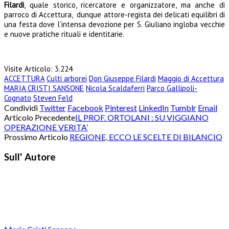
Filardi
, quale storico, ricercatore e organizzatore, ma anche di
parroco di Accettura, dunque attore-regista dei delicati equilibri di
una festa dove l’intensa devozione per S. Giuliano ingloba vecchie
e nuove pratiche rituali e identitarie.
Visite Articolo:
3.224
ACCETTURA
Culti arborei
Don Giuseppe Filardi
Maggio di Accettura
MARIA CRISTI SANSONE
Nicola Scaldaferri
Parco Gallipoli-
Cognato
Steven Feld
Condividi
Twitter
Facebook
Pinterest
LinkedIn
Tumblr
Email
Articolo Precedente
IL PROF. ORTOLANI : SU VIGGIANO
OPERAZIONE VERITA’
Prossimo Articolo
REGIONE, ECCO LE SCELTE DI BILANCIO
Sull' Autore