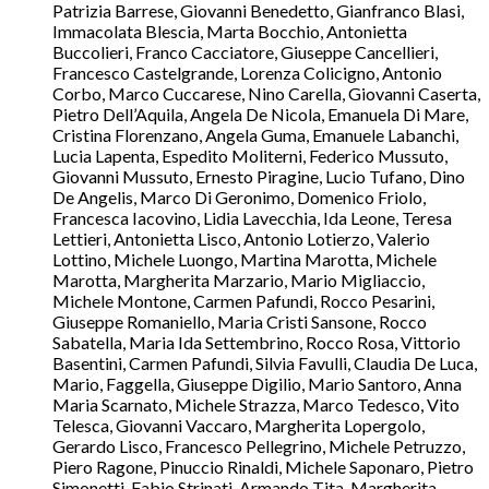
Patrizia Barrese, Giovanni Benedetto, Gianfranco Blasi,
Immacolata Blescia, Marta Bocchio, Antonietta
Buccolieri, Franco Cacciatore, Giuseppe Cancellieri,
Francesco Castelgrande, Lorenza Colicigno, Antonio
Corbo, Marco Cuccarese, Nino Carella, Giovanni Caserta,
Pietro Dell’Aquila, Angela De Nicola, Emanuela Di Mare,
Cristina Florenzano, Angela Guma, Emanuele Labanchi,
Lucia Lapenta, Espedito Moliterni, Federico Mussuto,
Giovanni Mussuto, Ernesto Piragine, Lucio Tufano, Dino
De Angelis, Marco Di Geronimo, Domenico Friolo,
Francesca Iacovino, Lidia Lavecchia, Ida Leone, Teresa
Lettieri, Antonietta Lisco, Antonio Lotierzo, Valerio
Lottino, Michele Luongo, Martina Marotta, Michele
Marotta, Margherita Marzario, Mario Migliaccio,
Michele Montone, Carmen Pafundi, Rocco Pesarini,
Giuseppe Romaniello, Maria Cristi Sansone, Rocco
Sabatella, Maria Ida Settembrino, Rocco Rosa, Vittorio
Basentini, Carmen Pafundi, Silvia Favulli, Claudia De Luca,
Mario, Faggella, Giuseppe Digilio, Mario Santoro, Anna
Maria Scarnato, Michele Strazza, Marco Tedesco, Vito
Telesca, Giovanni Vaccaro, Margherita Lopergolo,
Gerardo Lisco, Francesco Pellegrino, Michele Petruzzo,
Piero Ragone, Pinuccio Rinaldi, Michele Saponaro, Pietro
Simonetti, Fabio Strinati, Armando Tita, Margherita