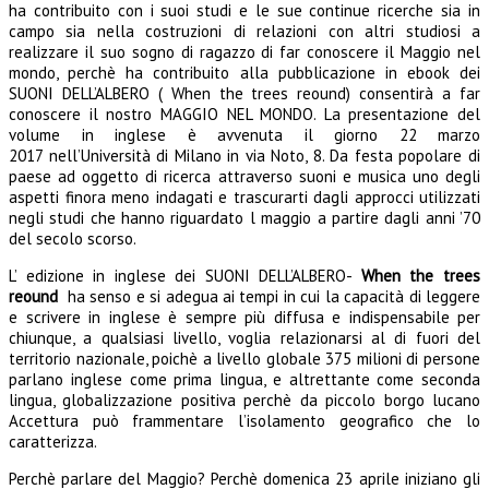
ha contribuito con i suoi studi e le sue continue ricerche sia in
campo sia nella costruzioni di relazioni con altri studiosi a
realizzare il suo sogno di ragazzo di far conoscere il Maggio nel
mondo, perchè ha contribuito alla pubblicazione in ebook dei
SUONI DELL’ALBERO ( When the trees reound) consentirà a far
conoscere il nostro MAGGIO NEL MONDO. La presentazione del
volume in inglese è avvenuta il giorno 22 marzo
2017 nell’Università di Milano in via Noto, 8. Da festa popolare di
paese ad oggetto di ricerca attraverso suoni e musica uno degli
aspetti finora meno indagati e trascurarti dagli approcci utilizzati
negli studi che hanno riguardato l maggio a partire dagli anni ’70
del secolo scorso.
L’ edizione in inglese dei SUONI DELL’ALBERO-
When the trees
reound
ha senso e si adegua ai tempi in cui la capacità di leggere
e scrivere in inglese è sempre più diffusa e indispensabile per
chiunque, a qualsiasi livello, voglia relazionarsi al di fuori del
territorio nazionale, poichè a livello globale 375 milioni di persone
parlano inglese come prima lingua, e altrettante come seconda
lingua, globalizzazione positiva perchè da piccolo borgo lucano
Accettura può frammentare l’isolamento geografico che lo
caratterizza.
Perchè parlare del Maggio? Perchè domenica 23 aprile iniziano gli