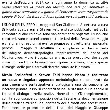
eventi dell’edizione 2017, come ogni anno la domenica
in albis
viene effettuata la scelta del Maggio che sarà poi abbattuto il
giorno dell’Ascensione e il giorno di Pentecoste verrà trasportato da
coppie di buoi dal Bosco di Montepiano verso il paese di Accettura.
I SUONI DELL’ALBERO-Il maggio di San Giuliano di Accettura a cura
Di Nicola Scaldaferri e Steven Feld è stato pubblicato nel 2012,
corredato di due cd dove sono sapientemente registrati i suoni che
caratterizzano e scandiscono tutte le fasi della festa del Maggio
e che l’hanno reso ormai evento promosso a livello internazionale,
perchè il
Maggio di Accettura
da complessa e classica festa
dell’indagine demoantropologica, rappresentativa del bacino del
Mediterraneo; viene indagata da una nuova prospettiva, che segue
come filo conduttore la massiccia componente sonora, rimasta spesso
ai margini delle pur autorevoli ricerche compiute in passato.
Nicola Scaldaferri e Steven Feld hanno ideato e realizzato
un nuovo e singolare approccio metodologico,
caratterizzato da
una dimensione partecipativa e dialogica e una da componente
interdisciplinare; esso si concretizza nella stesura di un saggio in
forma di dialogo e nella realizzazione di due CD complementari,
con la soundscape composition della festa e la documentazione
delle pratiche musicali nel contesto della tradizione accetturese.
Fondamentale promotore della festa del Maggio è
Giuseppe