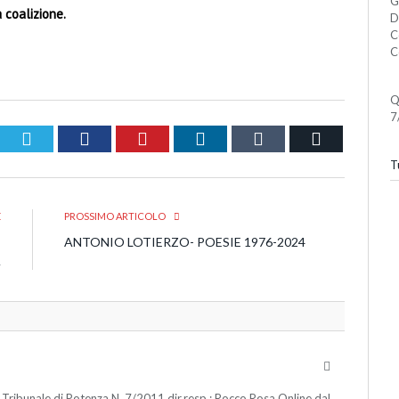
G
 coalizione.
D
C
C
Q
7
Twitter
Facebook
Pinterest
LinkedIn
Tumblr
Email
Tu
E
PROSSIMO ARTICOLO
E
ANTONIO LOTIERZO- POESIE 1976-2024
A
Website
 Tribunale di Potenza N. 7/2011 dir.resp.: Rocco Rosa Online dal