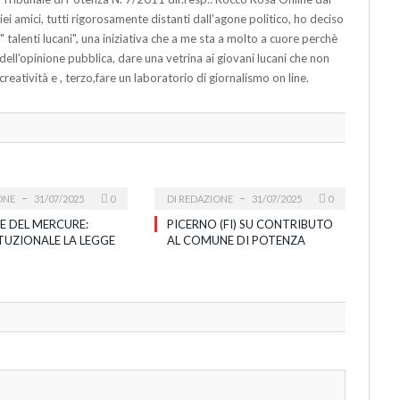
 amici, tutti rigorosamente distanti dall'agone politico, ho deciso
ne " talenti lucani", una iniziativa che a me sta a molto a cuore perchè
o dell'opinione pubblica, dare una vetrina ai giovani lucani che non
creatività e , terzo,fare un laboratorio di giornalismo on line.
ONE
31/07/2025
0
DI
REDAZIONE
31/07/2025
0
E DEL MERCURE:
PICERNO (FI) SU CONTRIBUTO
TUZIONALE LA LEGGE
AL COMUNE DI POTENZA