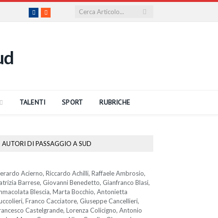
Facebook
RSS
TALENTI
SPORT
RUBRICHE
AUTORI DI PASSAGGIO A SUD
erardo Acierno, Riccardo Achilli, Raffaele Ambrosio,
atrizia Barrese, Giovanni Benedetto, Gianfranco Blasi,
mmacolata Blescia, Marta Bocchio, Antonietta
uccolieri, Franco Cacciatore, Giuseppe Cancellieri,
rancesco Castelgrande, Lorenza Colicigno, Antonio