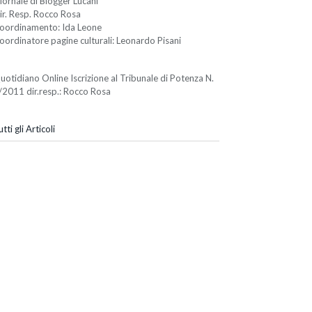
iornale di Blogger Lucani
ir. Resp. Rocco Rosa
oordinamento: Ida Leone
oordinatore pagine culturali: Leonardo Pisani
uotidiano Online Iscrizione al Tribunale di Potenza N.
/2011 dir.resp.: Rocco Rosa
tti gli Articoli