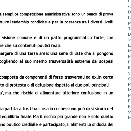
C
C
D
a semplice competizione amministrativa: sono un banco di prova
L
truire leadership condivise e per la coerenza tra i diversi livelli
M
T
D
na visione comune e di un patto programmatico forte, con
I
e che su contenuti politici reali.
L
M
ergere di una terza area: una serie di liste che si pongono
M
gliendo al suo interno trasversalità estreme dai sospesi
P
R
V
, composta da componenti di forze trasversali ed ex, in cerca
C
M
to di protesta o di delusione rispetto ai due poli principali.
M
”, ma che rischia di alimentare ulteriore confusione in un
M
P
R
a partita a tre. Una corsa in cui nessuno può dirsi sicuro del
S
equilibrio finale. Ma il rischio più grande non è solo quello
M
no politico credibile e partecipato, si alimenti la sfiducia dei