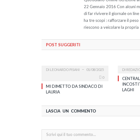
22 Gennaio 2016 Con alcuni miei
di far rivivere il giornale on li
ha tre scopi : rafforzare il pes
riescono a veicolare la propria 
POST SUGGERITI
DI
LEONARDO PISANI
01/08/2025
DI
REDAZI
0
CENTRAL
INCOSTI
MI DIMETTO DA SINDACO DI
LAGHI
LAURIA
LASCIA UN COMMENTO