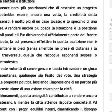
 elettori e istituzioni.
eoccuparsi più posizionarsi che di costruire un progetto
potrebbe essere, ancora una volta, la credibilità della
I
senso, è molto più di un caso locale: è lo specchio di una
a
re. A rendere ancora più opaca la situazione è la posizione
p
li paralleli. Pur dichiarandosi ufficialmente parte del fronte
mbolo, la cui presenza effettiva in quella coalizione non è
ntiene in piedi (senza smentite né prese di distanza ) la
a trasversale, quella che raccoglie esponenti sospesi o
entrodestra.
eale volontà di convergenza e lascia intravedere un gioco
esentanza, qualunque sia l’esito del voto. Una strategia
la proposta politica, lasciando l’impressione di un partito più
ostruzione di una visione chiara per la città.
izionamenti, questa ambiguità contribuisce a rendere ancora
 materano. E mentre la città attende risposte concrete, il Pd
ti con i propri equilibri interni, dimenticando il bisogno