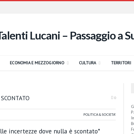
ECONOMIA E MEZZOGIORNO
CULTURA
TERRITORI
’ SCONTATO
0
G
P
POLITICA & SOCIETA'
I
B
F
elle incertezze dove nulla è scontato*