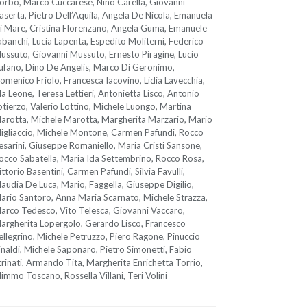
orbo, Marco Cuccarese, Nino Carella, Giovanni
aserta, Pietro Dell’Aquila, Angela De Nicola, Emanuela
i Mare, Cristina Florenzano, Angela Guma, Emanuele
abanchi, Lucia Lapenta, Espedito Moliterni, Federico
ussuto, Giovanni Mussuto, Ernesto Piragine, Lucio
ufano, Dino De Angelis, Marco Di Geronimo,
omenico Friolo, Francesca Iacovino, Lidia Lavecchia,
da Leone, Teresa Lettieri, Antonietta Lisco, Antonio
otierzo, Valerio Lottino, Michele Luongo, Martina
arotta, Michele Marotta, Margherita Marzario, Mario
igliaccio, Michele Montone, Carmen Pafundi, Rocco
esarini, Giuseppe Romaniello, Maria Cristi Sansone,
occo Sabatella, Maria Ida Settembrino, Rocco Rosa,
ittorio Basentini, Carmen Pafundi, Silvia Favulli,
laudia De Luca, Mario, Faggella, Giuseppe Digilio,
ario Santoro, Anna Maria Scarnato, Michele Strazza,
arco Tedesco, Vito Telesca, Giovanni Vaccaro,
argherita Lopergolo, Gerardo Lisco, Francesco
ellegrino, Michele Petruzzo, Piero Ragone, Pinuccio
inaldi, Michele Saponaro, Pietro Simonetti, Fabio
trinati, Armando Tita, Margherita Enrichetta Torrio,
immo Toscano, Rossella Villani, Teri Volini