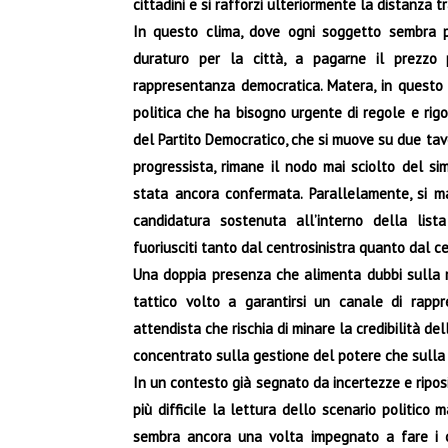
cittadini e si rafforzi ulteriormente la distanza tra
In questo clima, dove ogni soggetto sembra pr
duraturo per la città, a pagarne il prezzo 
rappresentanza democratica. Matera, in questo 
politica che ha bisogno urgente di regole e rigo
del Partito Democratico, che si muove su due tavo
progressista, rimane il nodo mai sciolto del si
stata ancora confermata. Parallelamente, si ma
candidatura sostenuta all’interno della list
fuoriusciti tanto dal centrosinistra quanto dal c
Una doppia presenza che alimenta dubbi sulla r
tattico volto a garantirsi un canale di rappr
attendista che rischia di minare la credibilità del
concentrato sulla gestione del potere che sulla c
In un contesto già segnato da incertezze e ripos
più difficile la lettura dello scenario politico
sembra ancora una volta impegnato a fare i con