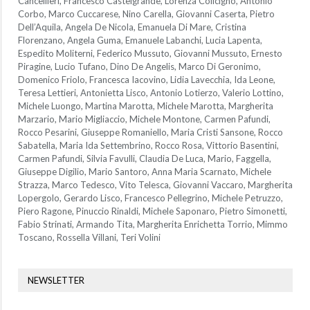
Cancellieri, Francesco Castelgrande, Lorenza Colicigno, Antonio
Corbo, Marco Cuccarese, Nino Carella, Giovanni Caserta, Pietro
Dell’Aquila, Angela De Nicola, Emanuela Di Mare, Cristina
Florenzano, Angela Guma, Emanuele Labanchi, Lucia Lapenta,
Espedito Moliterni, Federico Mussuto, Giovanni Mussuto, Ernesto
Piragine, Lucio Tufano, Dino De Angelis, Marco Di Geronimo,
Domenico Friolo, Francesca Iacovino, Lidia Lavecchia, Ida Leone,
Teresa Lettieri, Antonietta Lisco, Antonio Lotierzo, Valerio Lottino,
Michele Luongo, Martina Marotta, Michele Marotta, Margherita
Marzario, Mario Migliaccio, Michele Montone, Carmen Pafundi,
Rocco Pesarini, Giuseppe Romaniello, Maria Cristi Sansone, Rocco
Sabatella, Maria Ida Settembrino, Rocco Rosa, Vittorio Basentini,
Carmen Pafundi, Silvia Favulli, Claudia De Luca, Mario, Faggella,
Giuseppe Digilio, Mario Santoro, Anna Maria Scarnato, Michele
Strazza, Marco Tedesco, Vito Telesca, Giovanni Vaccaro, Margherita
Lopergolo, Gerardo Lisco, Francesco Pellegrino, Michele Petruzzo,
Piero Ragone, Pinuccio Rinaldi, Michele Saponaro, Pietro Simonetti,
Fabio Strinati, Armando Tita, Margherita Enrichetta Torrio, Mimmo
Toscano, Rossella Villani, Teri Volini
NEWSLETTER