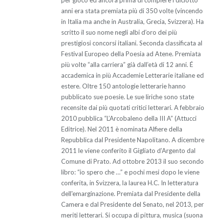
anni era stata premiata più di 350 volte (vincendo
in Italia ma anche in Australia, Grecia, Svizzera). Ha
scritto il suo nome negli albi d’oro dei più
prestigiosi concorsi italiani. Seconda classificata al
Festival Europeo della Poesia ad Atene. Premiata
più volte “alla carriera” già dall’età di 12 anni. É
accademica in più Accademie Letterarie italiane ed
estere. Oltre 150 antologie letterarie hanno
pubblicato sue poesie. Le sue liriche sono state
recensite dai più quotati critici letterari. A febbraio
2010 pubblica “L’Arcobaleno della III A” (Attucci
Editrice). Nel 2011 è nominata Alfiere della
Repubblica dal Presidente Napolitano. A dicembre
2011 le viene conferito il Gigliato d’Argento dal
Comune di Prato. Ad ottobre 2013 il suo secondo
libro: “io spero che …” e pochi mesi dopo le viene
conferita, in Svizzera, la laurea H.C. In letteratura
dell'emarginazione. Premiata dal Presidente della
Camera e dal Presidente del Senato, nel 2013, per
meriti letterari. Si occupa di pittura, musica (suona